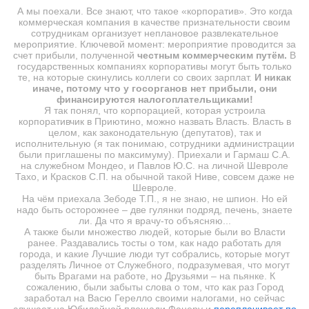
А мы поехали. Все знают, что такое «корпоратив». Это когда
коммерческая компания в качестве признательности своим
сотрудникам организует неплановое развлекательное
мероприятие. Ключевой момент: мероприятие проводится за
счет прибыли, полученной
честным коммерческим путём.
В
государственных компаниях корпоративы могут быть только
те, на которые скинулись коллеги со своих зарплат.
И никак
иначе, потому что у госорганов нет прибыли, они
финансируются налогоплательщиками!
Я так понял, что корпорацией, которая устроила
корпоративчик в Приютино, можно назвать Власть. Власть в
целом, как законодательную (депутатов), так и
исполнительную (я так понимаю, сотрудники администрации
были приглашены по максимуму). Приехали и Гармаш С.А.
на служебном Мондео, и Павлов Ю.С. на личной Шевроле
Тахо, и Красков С.П. на обычной такой Ниве, совсем даже не
Шевроле.
На чём приехала Зебоде Т.П., я не знаю, не шпион. Но ей
надо быть осторожнее – две гулянки подряд, печень, знаете
ли. Да что я врачу-то объясняю...
А также были множество людей, которые были во Власти
ранее. Раздавались тосты о том, как надо работать для
города, и какие Лучшие люди тут собрались, которые могут
разделять Личное от Служебного, подразумевая, что могут
быть Врагами на работе, но Друзьями – на пьянке. К
сожалению, были забыты слова о том, что как раз Город
заработал на Васю Герелло своими налогами, но сейчас