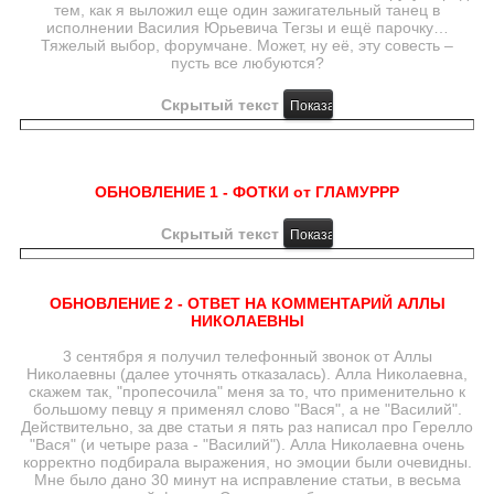
тем, как я выложил еще один зажигательный танец в
исполнении Василия Юрьевича Тегзы и ещё парочку…
Тяжелый выбор, форумчане. Может, ну её, эту совесть –
пусть все любуются?
Скрытый текст
ОБНОВЛЕНИЕ 1 - ФОТКИ от ГЛАМУРРР
Скрытый текст
ОБНОВЛЕНИЕ 2 - ОТВЕТ НА КОММЕНТАРИЙ АЛЛЫ
НИКОЛАЕВНЫ
3 сентября я получил телефонный звонок от Аллы
Николаевны (далее уточнять отказалась). Алла Николаевна,
скажем так, "пропесочила" меня за то, что применительно к
большому певцу я применял слово "Вася", а не "Василий".
Действительно, за две статьи я пять раз написал про Герелло
"Вася" (и четыре раза - "Василий"). Алла Николаевна очень
корректно подбирала выражения, но эмоции были очевидны.
Мне было дано 30 минут на исправление статьи, в весьма