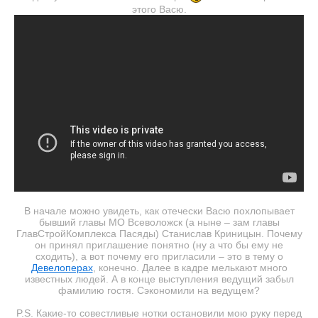
этого Васю.
В начале можно увидеть, как отечески Васю похлопывает
бывший главы МО Всеволожск (а ныне – зам главы
ГлавСтройКомплекса Пасяды) Станислав Криницын. Почему
он принял приглашение понятно (ну а что бы ему не
сходить), а вот почему его пригласили – это в тему о
Девелоперах
, конечно. Далее в кадре мелькают много
известных людей. А в конце выступления ведущий забыл
фамилию гостя. Сэкономили на ведущем?
P.S. Какие-то совестливые нотки остановили мою руку перед