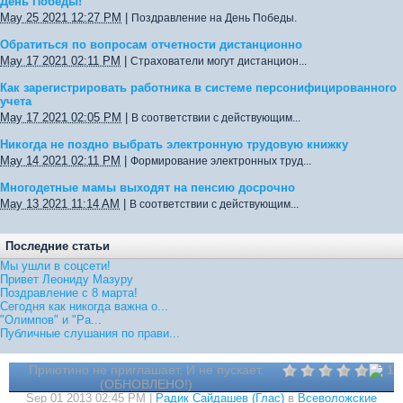
День Победы!
May 25 2021 12:27 PM
|
Поздравление на День Победы.
Обратиться по вопросам отчетности дистанционно
May 17 2021 02:11 PM
|
Страхователи могут дистанцион...
Как зарегистрировать работника в системе персонифицированного
учета
May 17 2021 02:05 PM
|
В соответствии с действующим...
Никогда не поздно выбрать электронную трудовую книжку
May 14 2021 02:11 PM
|
Формирование электронных труд...
Многодетные мамы выходят на пенсию досрочно
May 13 2021 11:14 AM
|
В соответствии с действующим...
Последние статьи
Мы ушли в соцсети!
Привет Леониду Мазуру
Поздравление с 8 марта!
Сегодня как никогда важна о...
"Олимпов" и "Ра...
Публичные слушания по прави...
Приютино не приглашает. И не пускает.
1
(ОБНОВЛЕНО!)
Sep 01 2013 02:45 PM |
Радик Сайдашев (Глас)
в
Всеволожские