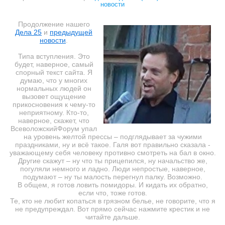
новости
Продолжение нашего
Дела 25
и
предыдущей
новости
.
Типа вступления. Это
будет, наверное, самый
спорный текст сайта. Я
думаю, что у многих
нормальных людей он
вызовет ощущение
прикосновения к чему-то
неприятному. Кто-то,
наверное, скажет, что
ВсеволожскийФорум упал
на уровень желтой прессы – подглядывает за чужими
праздниками, ну и всё такое. Галя вот правильно сказала -
уважающему себя человеку противно смотреть на бал в окно.
Другие скажут – ну что ты прицепился, ну начальство же,
погуляли немного и ладно. Люди непростые, наверное,
подумают – ну ты малость перегнул палку. Возможно.
В общем, я готов ловить помидоры. И кидать их обратно,
если что, тоже готов.
Те, кто не любит копаться в грязном белье, не говорите, что я
не предупреждал. Вот прямо сейчас нажмите крестик и не
читайте дальше.