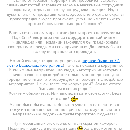
втайне от горожан, мероприятие проводится закрыто,
случайных гостей встречают весьма невежливые сотрудники
охраны и, отдельно отмечу, сотрудники полиции. Надо
думать так, что представители федерального органа охраны
правопорядка в курсе происходящего и не имеют ничего
против бессмысленных трат бюджета?
В цивилизованном мире такие факты просто невозможны.
Подобный «
корпоратив за государственный счет
» в
Финляндии или Германии закончился бы грандиозным
скандалом и посадками всех причастных. Да никому бы и в
голову не пришло его проводить.
На мой взгляд, эти два мероприятия (
первое было на 77-
летие Всеволожского района
) - очень похожи на коррупцию.
И лично мне неприятно, что люди, некоторых из которых я
лично знаю, которые действительно многое делают для
города, не считают это коррупцией и приходят на подобные
мероприятия. Не считаете это коррупцией? Или не хотите
быть изгоем в своих рядах?
Хотите – обижайтесь. Или выкладывайте свои фотки. Ведь
фоткали?
А еще было бы очень любопытно узнать, а есть ли те, кто
получил приглашение, но не пришел, потому что считает
неправильным подобные траты городского бюджета!?
Ну и обещанный эксклюзив, снятый скрытой камерой.
Подкинули запись в почтовый ящик
Хоть посмотрите на