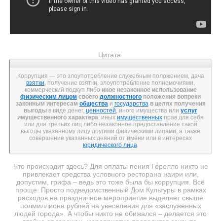
Цитата:
Коррупция — это злоупотребление служебным положением, дача
взятки
, получение взятки, злоупотребление полномочиями,
коммерческий подкуп либо
иное незаконное использование
физическим лицом
своего
должностного
положения вопреки
законным интересам
общества
и
государства
в целях получения
выгоды
в виде денег,
ценностей
, иного имущества или
услуг
имущественного характера
, иных
имущественных
прав для себя
или для третьих лиц либо незаконное предоставление такой
выгоды указанному лицу другими физическими лицами; а также
совершение указанных деяний от имени или в интересах
юридического лица
.
Что происходит здесь? Для оплаты пения Герелло никто не
привлекает средства условного ресторана наири или,
допустим, грифа – ведь это тоже была бы коррупция. Всё
проще. Просто подведомственный Дом Культуры в рамках
расходов на праздничное мероприятие выделяет свыше
полмиллиона рублей на увеселения для «заслуженных
людей города». А чтобы никто не обижался – делается это