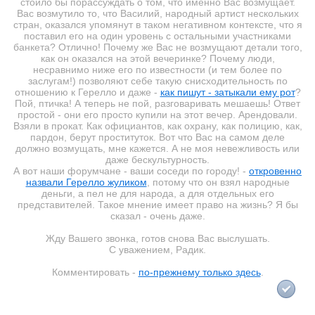
стоило бы порассуждать о том, что именно Вас возмущает.
Вас возмутило то, что Василий, народный артист нескольких
стран, оказался упомянут в таком негативном контексте, что я
поставил его на один уровень с остальными участниками
банкета? Отлично! Почему же Вас не возмущают детали того,
как он оказался на этой вечеринке? Почему люди,
несравнимо ниже его по известности (и тем более по
заслугам!) позволяют себе такую снисходительность по
отношению к Герелло и даже -
как пишут - затыкали ему рот
?
Пой, птичка! А теперь не пой, разговаривать мешаешь! Ответ
простой - они его просто купили на этот вечер. Арендовали.
Взяли в прокат. Как официантов, как охрану, как полицию, как,
пардон, берут проституток. Вот что Вас на самом деле
должно возмущать, мне кажется. А не моя невежливость или
даже бескультурность.
А вот наши форумчане - ваши соседи по городу! -
откровенно
назвали Герелло жуликом
, потому что он взял народные
деньги, а пел не для народа, а для отдельных его
представителей. Такое мнение имеет право на жизнь? Я бы
сказал - очень даже.
Жду Вашего звонка, готов снова Вас выслушать.
С уважением, Радик.
Комментировать -
по-прежнему только здесь
.