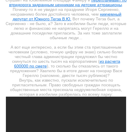
слушает на Юбилейной площади Фанеру и
переплачивает по
втридорога задранным ценникам на детские аттракционы
.
Почему-то я не увидел на празднике Игоря Сергиенко,
несравнимо более достойного человека, чем
никчемный
депутат от Южного Тегза В.Ю.
Вот почему Тегза был, а
Сергиенко - не было, а? Зато в изобилии были люди, которые
легко и финансово не напрягаясь могут Герелло и на
домашние посиделки пригласить. За них тоже заплатили
обычные люди...
А вот еще интересно, а если бы этим ста приглашенным
человекам (условно, точную цифру не знаю) сильно более
честный глава администрации предложил бы честно
скинуться по шесть тысяч на корпоративчик (
из расчета
600000 по смете
), то сколько бы отказались от такого
предложения? Хватило бы в итоге денег на гонорар Васе
Герелло (напомню, двести тысяч рубликов)?
Внутрь, как известно, пускали исключительно по
пригласительным. Право свободных граждан посещать
общественные места пресекала недружелюбная охрана,
которая в изобилии разбрелась по всему парку: