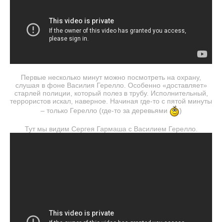
Первые несколько минут можно посмотреть на охрану,
слушая в фоне Василия Герелло. Особенно «доставляет»
старлей полиции, который полез в трубу. Исполнительный,
террористов искал, наверное. Начиная где-то с пятой минуты
– только Герелло (где-то за деревьями
)
Тут мы видим Сергея Гармаша с Василием Герелло.