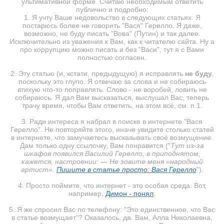
ультимативной форме. Считаю необходимым ответить
публично и подробно:
1. Я учту Ваше недовольство в следующих статьях. Я
постарюсь более не говорить "Вася" Герелло. Я даже,
возможно, не буду писать "Вова" (Путин) и так далее.
Исключительно из уважения к Вам, как к читателю сайта. Ну а
про коррупцию можно писать и без "Васи", тут я с Вами
полностью согласен.
2. Эту статью (и, кстати, предыдущую) я исправлять
не буду
,
поскольку это глупо. Я отвечаю за слова и не собираюсь
втихую что-то поправлять. Слово - не воробей, ловить не
собираюсь. Я дал Вам высказаться, выслушал Вас, теперь
трачу время, чтобы Вам ответить, на этом всё, см. п.1.
3. Ради интереса я набрал в поиске в интернете "Вася
Герелло". Не повторяйте этого, иначе увидите столько статей
в интернете, что замучаетесь высказывать своё возмущение.
Дам только одну ссылочку, Вам понравится ("
Тут из-за
шкафов появился Василий Герелло, в приподнятом,
кажется, настроении: — Не зовите меня «народный
артист».
Пишите в статье просто: Вася Герелло
").
4. Просто поймите, что интернет - это особая среда. Вот,
например,
Димон - понял
.
5. Я же спросил Вас по телефону: "Это единственное, что Вас
в статье возмущает"? Оказалось, да. Вам, Алла Николаевна,