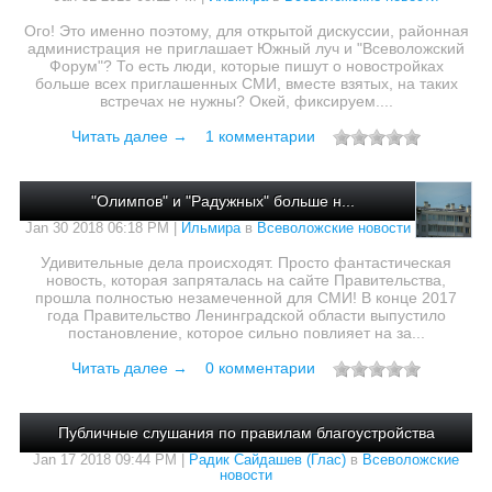
Ого! Это именно поэтому, для открытой дискуссии, районная
администрация не приглашает Южный луч и "Всеволожский
Форум"? То есть люди, которые пишут о новостройках
больше всех приглашенных СМИ, вместе взятых, на таких
встречах не нужны? Окей, фиксируем....
Читать далее →
1 комментарии
"Олимпов" и "Радужных" больше н...
Jan 30 2018 06:18 PM |
Ильмира
в
Всеволожские новости
Удивительные дела происходят. Просто фантастическая
новость, которая запряталась на сайте Правительства,
прошла полностью незамеченной для СМИ! В конце 2017
года Правительство Ленинградской области выпустило
постановление, которое сильно повлияет на за...
Читать далее →
0 комментарии
Публичные слушания по правилам благоустройства
Jan 17 2018 09:44 PM |
Радик Сайдашев (Глас)
в
Всеволожские
новости