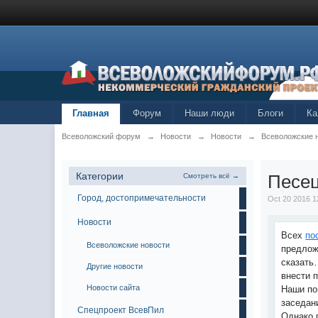
Главная
Форум
Наши люди
Блоги
Ка
Всеволожский форум
→
Новости
→
Новости
→
Всеволожские 
Категории
Песец
Смотреть всё →
Город, достопримечательности
Oct 20 2016 1
Новости
Всех
по
Всеволожские новости
предлож
сказать
Другие новости
внести п
Новости сайта
Наши по
заседан
Спецпроект ВсевПил
Однако 