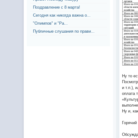
Поздравление с 8 марта!
Сегодня как никогда важна о...
"Олимпов" и "Ра...
Публичные слушания по прави...
Ну то ес
Посмотр
и т.п.)
оплата 
«Культу
выполне
Ну и, к
Горячий
Обсужд