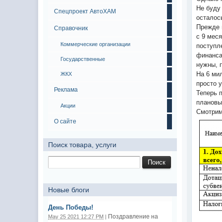
Не буду 
Спецпроект АвтоХАМ
осталос
Прежде 
Справочник
с 9 мес
Коммерческие организации
поступл
финанса
Государственные
нужны, 
На 6 ми
ЖКХ
просто 
Реклама
Теперь п
плановы
Акции
Смотрим
О сайте
Поиск товара, услуги
Новые блоги
День Победы!
Поздравление на
May 25 2021 12:27 PM
|