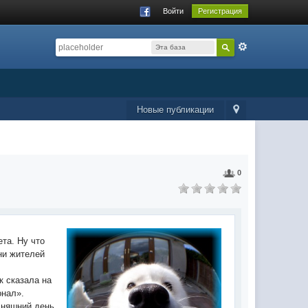
Войти
Регистрация
Эта база
данных
Новые публикации
0
та. Ну что
ни жителей
к сказала на
онал».
дняшний день.