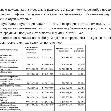
овые доходы запланированы в размере меньшем, чем на сентябрь прошло
нием от графика. Это показатель качества управления собственным имущ
венна администрация.
, субсидии и субвенции зависят от администрации не в полном объеме, н
е подготовки документов, и о том, насколько убедительно город просит 
это время мы получили от области 109 млн, в этом – 42…
о налоговая работает по графику, и даже с опережением – акцизы и нало
перь посмотрим, как тратится полученное: