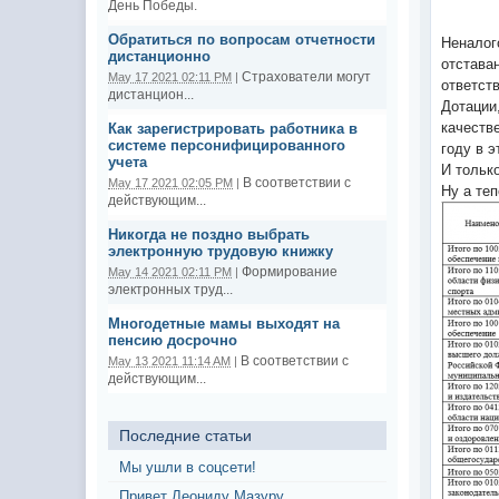
День Победы.
Обратиться по вопросам отчетности
Неналог
дистанционно
отстава
Страхователи могут
May 17 2021 02:11 PM
|
ответст
дистанцион...
Дотации
качеств
Как зарегистрировать работника в
системе персонифицированного
году в 
учета
И тольк
В соответствии с
May 17 2021 02:05 PM
|
Ну а те
действующим...
Никогда не поздно выбрать
электронную трудовую книжку
Формирование
May 14 2021 02:11 PM
|
электронных труд...
Многодетные мамы выходят на
пенсию досрочно
В соответствии с
May 13 2021 11:14 AM
|
действующим...
Последние статьи
Мы ушли в соцсети!
Привет Леониду Мазуру