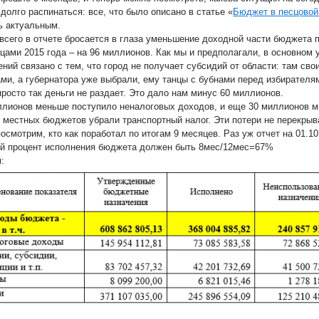
долго распинаться: все, что было описано в статье «
Бюджет в песцовой
ь актуальным.
всего в отчете бросается в глаза уменьшение доходной части бюджета 
яцами 2015 года – на 96 миллионов. Как мы и предполагали, в основном
ений связано с тем, что город не получает субсидий от области: там сво
ми, а губернатора уже выбрали, ему танцы с бубнами перед избирателя
просто так деньги не раздает. Это дало нам минус 60 миллионов.
ллионов меньше поступило неналоговых доходов, и еще 30 миллионов мы
у местных бюджетов убрали транспортный налог. Эти потери не перекр
осмотрим, кто как поработал по итогам 9 месяцев. Раз уж отчет на 01.10.
й процент исполнения бюджета должен быть 8мес/12мес=67%
: