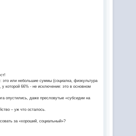
ст!
е: это или небольшие суммы (социалка, физкультура
 у которой 66% - не исключение: это в основном
нга опустились, даже пресловутые «субсидии на
йство – уж что осталось.
осовать за «хороший, социальный»?