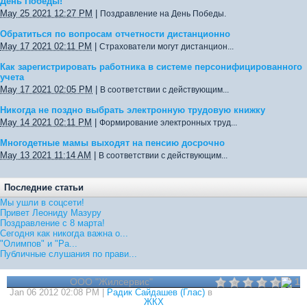
День Победы!
May 25 2021 12:27 PM
|
Поздравление на День Победы.
Обратиться по вопросам отчетности дистанционно
May 17 2021 02:11 PM
|
Страхователи могут дистанцион...
Как зарегистрировать работника в системе персонифицированного
учета
May 17 2021 02:05 PM
|
В соответствии с действующим...
Никогда не поздно выбрать электронную трудовую книжку
May 14 2021 02:11 PM
|
Формирование электронных труд...
Многодетные мамы выходят на пенсию досрочно
May 13 2021 11:14 AM
|
В соответствии с действующим...
Последние статьи
Мы ушли в соцсети!
Привет Леониду Мазуру
Поздравление с 8 марта!
Сегодня как никогда важна о...
"Олимпов" и "Ра...
Публичные слушания по прави...
ООО "Жилсервис"
1
Jan 06 2012 02:08 PM |
Радик Сайдашев (Глас)
в
ЖКХ