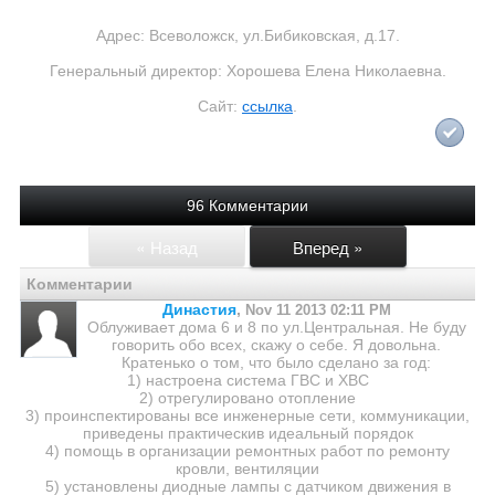
Адрес: Всеволожск, ул.Бибиковская, д.17.
Генеральный директор: Хорошева Елена Николаевна.
Сайт:
ссылка
.
96 Комментарии
« Назад
Вперед »
Комментарии
Династия
,
Nov 11 2013 02:11 PM
Облуживает дома 6 и 8 по ул.Центральная. Не буду
говорить обо всех, скажу о себе. Я довольна.
Кратенько о том, что было сделано за год:
1) настроена система ГВС и ХВС
2) отрегулировано отопление
3) проинспектированы все инженерные сети, коммуникации,
приведены практическив идеальный порядок
4) помощь в организации ремонтных работ по ремонту
кровли, вентиляции
5) установлены диодные лампы с датчиком движения в