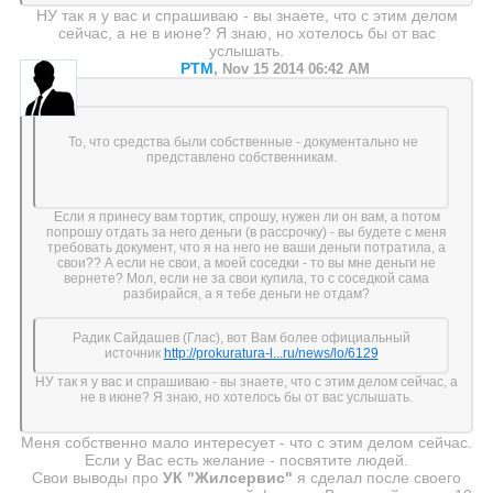
НУ так я у вас и спрашиваю - вы знаете, что с этим делом
сейчас, а не в июне? Я знаю, но хотелось бы от вас
услышать.
PTM
,
Nov 15 2014 06:42 AM
То, что средства были собственные - документально не
представлено собственникам.
Если я принесу вам тортик, спрошу, нужен ли он вам, а потом
попрошу отдать за него деньги (в рассрочку) - вы будете с меня
требовать документ, что я на него не ваши деньги потратила, а
свои?? А если не свои, а моей соседки - то вы мне деньги не
вернете? Мол, если не за свои купила, то с соседкой сама
разбирайся, а я тебе деньги не отдам?
Радик Сайдашев (Глас), вот Вам более официальный
источник
http://prokuratura-l...ru/news/lo/6129
НУ так я у вас и спрашиваю - вы знаете, что с этим делом сейчас, а
не в июне? Я знаю, но хотелось бы от вас услышать.
Меня собственно мало интересует - что с этим делом сейчас.
Если у Вас есть желание - посвятите людей.
Свои выводы про
УК "Жилсервис"
я сделал после своего