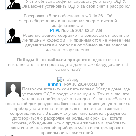
УК не обязана софинансировать установку ОДПУ.
Она может установить ОДПУ за свой счет в рассрочку.
Рассрочка в 5 лет обоснована ФЗ № 261 Об
энергосбережении и повышении энергетической
эффективности.
PTM
,
Nov 16 2014 02:34 AM
Решение общего собрание по вопросам отнесённые
Жилищным кодексом РФ принимаются не менее чем
двумя третями голосов
от общего числа голосов
членов товарищества.
Победы 5
-
не набрали процентов
, однако счета
выставляете - и не производите демонтаж оборудования. В
связи с чем?
nnnnn
,
Nov 16 2014 03:31 PM
Позвольте вставить сои пять копеек. Живу в доме, где
установка ОДПУ вроде как не нужна. Точно знаю, что
установка прибора учёта выгодна. У нас в посёлке на
один такой дом ресурсоснабжающая организация установила
прибор учёта тепла, теперь снять пытается, а жильцы
сопротивляются. В вашем случае, мне кажется, разумнее
договориться о рассрочке на больший срок. Вы, кстати,
можете, объединившись с другими жильцами, требовать
акты снятия показаний приборов учёта и контролировать
правильность начислений.