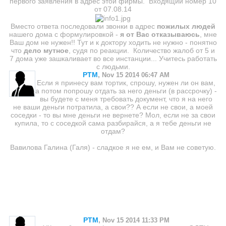
первого заявления в адрес этой фирмы. Входящий номер 10
от 07.08.14
Вместо ответа последовали звонки в адрес
пожилых людей
нашего дома с формулировкой -
я от Вас отказываюсь
, мне
Ваш дом не нужен!! Тут и к доктору ходить не нужно - понятно
что
дело мутное
, судя по реакции. Количество жалоб от 5 и
7 дома уже зашкаливает во все инстанции... Учитесь работать
с людьми.
PTM
,
Nov 15 2014 06:47 AM
Если я принесу вам тортик, спрошу, нужен ли он вам,
а потом попрошу отдать за него деньги (в рассрочку) -
вы будете с меня требовать документ, что я на него
не ваши деньги потратила, а свои?? А если не свои, а моей
соседки - то вы мне деньги не вернете? Мол, если не за свои
купила, то с соседкой сама разбирайся, а я тебе деньги не
отдам?
Вавилова Галина (Галя) - сладкое я не ем, и Вам не советую.
PTM
,
Nov 15 2014 11:33 PM