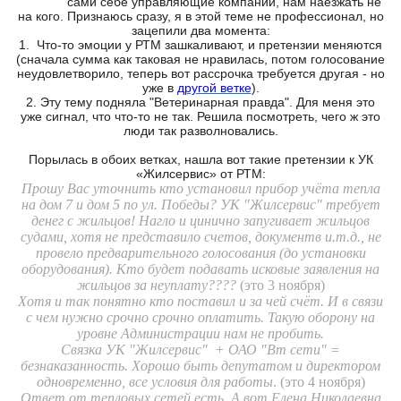
сами себе управляющие компании, нам наезжать не
на кого. Признаюсь сразу, я в этой теме не профессионал, но
зацепили два момента:
1. Что-то эмоции у РТМ зашкаливают, и претензии меняются
(сначала сумма как таковая не нравилась, потом голосование
неудовлетворило, теперь вот рассрочка требуется другая - но
уже в
другой ветке
).
2. Эту тему подняла "Ветеринарная правда". Для меня это
уже сигнал, что что-то не так. Решила посмотреть, чего ж это
люди так разволновались.
Порылась в обоих ветках, нашла вот такие претензии к УК
«Жилсервис» от РТМ:
Прошу Вас уточнить кто установил прибор учёта тепла
на дом 7 и дом 5 по ул. Победы? УК "Жилсервис" требует
денег с жильцов! Нагло и цинично запугивает жильцов
судами, хотя не представило счетов, документв и.т.д., не
провело предварительного голосования (до установки
оборудования). Кто будет подавать исковые заявления на
жильцов за неуплату????
(это 3 ноября)
Хотя и так понятно кто поставил и за чей счёт. И в связи
с чем нужно срочно срочно оплатить. Такую оборону на
уровне Администрации нам не пробить.
Связка УК "Жилсервис" + ОАО "Вт сети" =
безнаказанность. Хорошо быть депутатом и директором
одновременно, все условия для работы
. (это 4 ноября)
Ответ от тепловых сетей есть. А вот Елена Николаевна