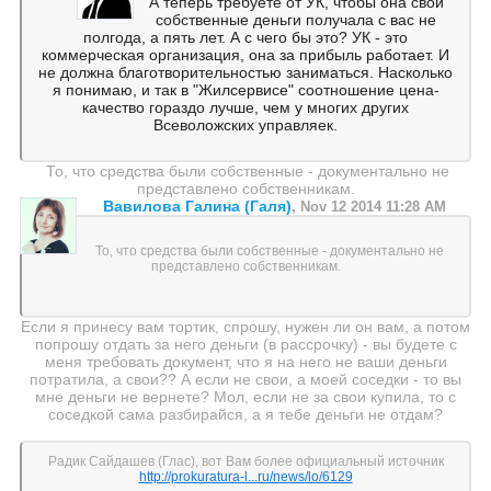
А теперь требуете от УК, чтобы она свои
собственные деньги получала с вас не
полгода, а пять лет. А с чего бы это? УК - это
коммерческая организация, она за прибыль работает. И
не должна благотворительностью заниматься. Насколько
я понимаю, и так в "Жилсервисе" соотношение цена-
качество гораздо лучше, чем у многих других
Всеволожских управляек.
То, что средства были собственные - документально не
представлено собственникам.
Вавилова Галина (Галя)
,
Nov 12 2014 11:28 AM
То, что средства были собственные - документально не
представлено собственникам.
Если я принесу вам тортик, спрошу, нужен ли он вам, а потом
попрошу отдать за него деньги (в рассрочку) - вы будете с
меня требовать документ, что я на него не ваши деньги
потратила, а свои?? А если не свои, а моей соседки - то вы
мне деньги не вернете? Мол, если не за свои купила, то с
соседкой сама разбирайся, а я тебе деньги не отдам?
Радик Сайдашев (Глас), вот Вам более официальный источник
http://prokuratura-l...ru/news/lo/6129