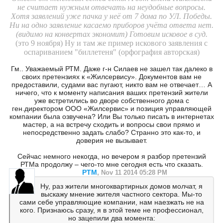
не считает нужным отвечать на неудобные вопросы.
Хотя заявлений уже пачка у неё от 7 дома по УЛ. Победы.
Ни на одно заявление касаемо приборов учёта ответа нет.
(видимо на конвертах экономит) Готовим исковое в суд.
(это 9 ноября) Ну и там же пример искового заявления с
оспариванием "биллетеня" (орфография авторская)
Гм.. Уважаемый РТМ. Даже г-н Силаев не зашел так далеко в
своих претензиях к «Жилсервису». Документов вам не
предоставили, судами вас пугают, никто вам не отвечает… А
ничего, что к моменту написания ваших претензий жители
уже встретились во дворе собственного дома с
ген.директором ООО «Жилсервис» и позиция управляющей
компании была озвучена? Или Вы только писать в интернетах
мастер, а на встречу сходить и вопросы свои прямо и
непосредственно задать слабо? Странно это как-то, и
доверия не вызывает.
Сейчас немного некогда, но вечером я разбор претензий
РТМа продолжу – чего-то мне сегодня есть что сказать.
PTM
,
Nov 11 2014 05:28 PM
Ну, раз жители многоквартирных домов молчат, я
выскажу мнение жителя частного сектора. Мы-то
сами себе управляющие компании, нам наезжать не на
кого. Признаюсь сразу, я в этой теме не профессионал,
но зацепили два момента: