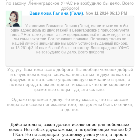
по закону Ленинградское УФАС не возбудило бы дело. Всего
доброго!
Вавилова Галина (Галя)
,
Nov 11 2014 06:13 PM
Уважаемая Вавилова Галина (Галя), скажите мне хотя бы
один адрес дома из двух этажей в Бернгардовке с прибором учёта
тепла? Нет таких домов - а нам предложено всё в таком виде, типа
мы сами захотели. Вот основная причина. По закону только по
нашей личной инициативе мы могли установить данный прибор.
ст.13 261 ф3. И если бы всё было по закону Ленинградское УФАС
не возбудило бы дело. Всего доброго!
Угу, угу. Вам тоже всего доброго. Вы вообще человек добрый
и с чувством юмора: сначала попытаться в двух ветках на
форуме втоптать свою управляющую компанию в грязь, а
потом передать им же привет и сказать что они хорошие и
грамотные спецы - да, это сильно.
Однако вернемся к делу. Не могу сказать, что вы совсем
неправы в своем понимании того, где должны быть счетчики,
а где нет.
Действительно, закон делает исключение для небольших
домов. Не любых двухэтажных, а потребляющих менее 0,2
ГКал. Но не запрещает установку узлов учета, а просто
говорит об ее необязательности. Однако тут тоже есть