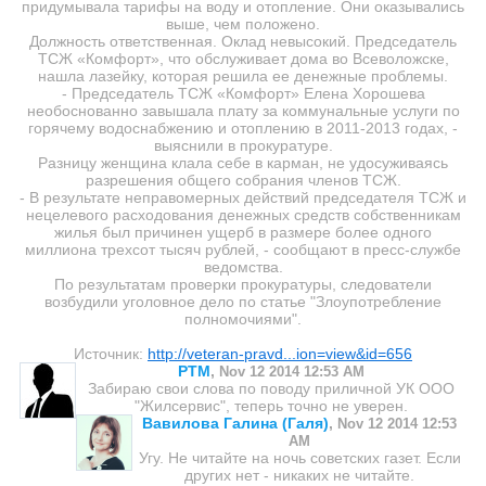
придумывала тарифы на воду и отопление. Они оказывались
выше, чем положено.
Должность ответственная. Оклад невысокий. Председатель
ТСЖ «Комфорт», что обслуживает дома во Всеволожске,
нашла лазейку, которая решила ее денежные проблемы.
- Председатель ТСЖ «Комфорт» Елена Хорошева
необоснованно завышала плату за коммунальные услуги по
горячему водоснабжению и отоплению в 2011-2013 годах, -
выяснили в прокуратуре.
Разницу женщина клала себе в карман, не удосуживаясь
разрешения общего собрания членов ТСЖ.
- В результате неправомерных действий председателя ТСЖ и
нецелевого расходования денежных средств собственникам
жилья был причинен ущерб в размере более одного
миллиона трехсот тысяч рублей, - сообщают в пресс-службе
ведомства.
По результатам проверки прокуратуры, следователи
возбудили уголовное дело по статье "Злоупотребление
полномочиями".
Источник:
http://veteran-pravd...ion=view&id=656
PTM
,
Nov 12 2014 12:53 AM
Забираю свои слова по поводу приличной УК ООО
"Жилсервис", теперь точно не уверен.
Вавилова Галина (Галя)
,
Nov 12 2014 12:53
AM
Угу. Не читайте на ночь советских газет. Если
других нет - никаких не читайте.