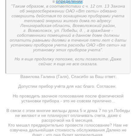
в
определении
:
"Таким образом, в соответствии с ч. 12 ст. 13 Закона
об энергосбережении ОАО «Вт сети» обязано
совершить действия по оснащению приборами учета
тепловой энергии жилого дома по адресу:
Ленинградская область, Всеволожский район,
г. Всеволожск, ул. Победы, д. , а граждане -
собственники помещений в данном доме должны
оплатить равными долями в течение пяти лет с даты
установки приборов учета расходы ОАО «Вт сети» на
установку этих приборов учета".
Но я еще продолжу попозже, если позволите. Даже
сейчас я еще не все сказала.
Вавилова Галина (Галя), Спасибо за Ваш ответ..
Допустим прибор учёта для нас благо. Согласен.
Но проводить заочное голосование после фактической
установки прибора - это не совсем прилично...
В связи с этим многие жильцы дома 5 и дома 7 по ул.Победы
не желают и не планируют оплачивать счета, даже с
рассрочкой на 6 месяцев.
Кто мешал предварительно провести голосование? Нам не
озвучена дальнейшая стоимость обслуживания.Далеко не
факт - что она будет запредельная.