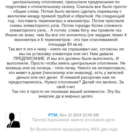
центральному отоплению, присылали предписания по
подготовке к отопительному сезону. Сначала все было просто
- общие слова. Потом было велено сделать перемычку с
вентилем между прямой трубой и обратной. На следующий
год - поставить термометры и манометры. Потом прислали
схемы элеваторного узла. Потом гораздо более сложного
элеваторного узла... А потом, слава богу, мы провели газ.
Иначе не знаю, чем бы все это кончилось (не чердаке лежат 4
манометра и 6 термометров - это при отапливаемой
площади 80 кв.м).
Так вот я это к чему - никто не спрашивал нас, согласны ли
мы на установку элеватора или нет. Нам давали
ПРЕДПИСАНИЕ. И мы его должны были выполнить. И
выполняли. Просто чтобы иметь центральное отопление. Не
можешь или не хочешь - топи печку. Никого не интересовало,
кто живет в доме (пенсионер или инвалид), есть у жителей
деньги или нет денег. И никакой рассрочки нам не
предоставлялось. Нужно отопление? Делай что велено. За
свой счет.
Так что я просто не понимаю вашей активности. Эту бы
энергию да в мирных целях.
.
PTM
,
Nov 12 2014 12:44 AM
Против Хорошевой завели уголовное дело
Во Всеволожске председатель ЖКХ два года