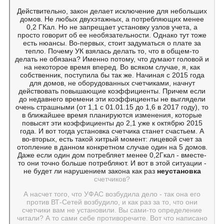
Действительно, закон делает исключение для небольших
домов. Не любых двухэтажных, а потребляющих менее
0,2 ГКал. Но не запрещает установку узлов учета, а
просто говорит об ее необязательности. Однако тут тоже
есть нюансы. Во-первых, стоит задуматься о плате за
тепло.
Почему УК взялась делать то, что в общем-то
делать не обязана? Именно потому, что думают головой и
на некоторое время вперед. Во всяком случае, я, как
собственник, поступила бы так же. Начиная с 2015 года
для домов, не оборудованных счетчиками, начнут
действовать повышающие коэффициенты. Причем если
до недавнего времени эти коэффициенты не выглядели
очень страшными (от 1,1 с 01.01.15 до 1,6 в 2017 году), то
в ближайшее время планируются изменения, которые
повысят эти коэффициенты до 2,1 уже к октябрю 2015
года. И вот тогда установка счетчика станет счастьем
. А
во-вторых, есть такой хитрый момент: лицевой счет за
отопление в данном конкретном случае один на 5 домов.
Даже если один дом потребляет менее 0,2Гкал - вместе-
то они точно больше потребляют. И вот в этой ситуации -
не будет ли нарушением закона как раз
неустановка
счетчиков?
А насчет того, что УФАС возбудила дело - так она его
против ВТ-Сетей возбудило, и как раз за то, что они
счетчики вам не установили. Вы сами-то определение
читали? А то сами себе противоречите. Вот что написано