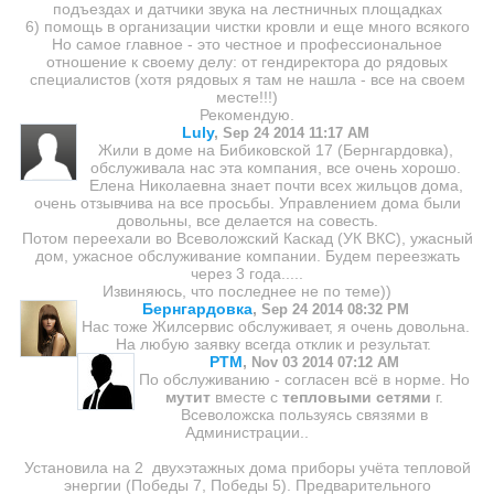
подъездах и датчики звука на лестничных площадках
6) помощь в организации чистки кровли и еще много всякого
Но самое главное - это честное и профессиональное
отношение к своему делу: от гендиректора до рядовых
специалистов (хотя рядовых я там не нашла - все на своем
месте!!!)
Рекомендую.
Luly
,
Sep 24 2014 11:17 AM
Жили в доме на Бибиковской 17 (Бернгардовка),
обслуживала нас эта компания, все очень хорошо.
Елена Николаевна знает почти всех жильцов дома,
очень отзывчива на все просьбы. Управлением дома были
довольны, все делается на совесть.
Потом переехали во Всеволожский Каскад (УК ВКС), ужасный
дом, ужасное обслуживание компании. Будем переезжать
через 3 года.....
Извиняюсь, что последнее не по теме))
Бернгардовка
,
Sep 24 2014 08:32 PM
Нас тоже Жилсервис обслуживает, я очень довольна.
На любую заявку всегда отклик и результат.
PTM
,
Nov 03 2014 07:12 AM
По обслуживанию - согласен всё в норме. Но
мутит
вместе с
тепловыми сетями
г.
Всеволожска пользуясь связями в
Администрации..
Установила на 2 двухэтажных дома приборы учёта тепловой
энергии (Победы 7, Победы 5). Предварительного