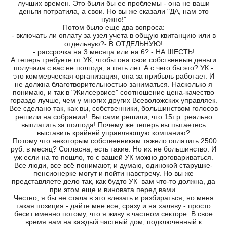
лучших времен. Это были бы ее проблемы - она не ваши
деньги потратила, а свои. Но вы же сказали "ДА, нам это
нужно!"
Потом было еще два вопроса:
- включать ли оплату за узел учета в общую квитанцию или в
отдельную?- В ОТДЕЛЬНУЮ!
- рассрочка на 3 месяца или на 6? - НА ШЕСТЬ!
А теперь требуете от УК, чтобы она свои собственные деньги
получала с вас не полгода, а пять лет. А с чего бы это? УК -
это коммерческая организация, она за прибыль работает. И
не должна благотворительностью заниматься. Насколько я
понимаю, и так в "Жилсервисе" соотношение цена-качество
гораздо лучше, чем у многих других Всеволожских управляек.
Все сделано так, как вы, собственники, большинством голосов
решили на собрании! Вы сами решили, что 15т.р. реально
выплатить за полгода! Почему же теперь вы пытаетесь
выставить крайней управляющую компанию?
Потому что некоторым собственникам тяжело оплатить 2500
руб. в месяц? Согласна, есть такие. Но их не большинство. И
уж если на то пошло, то с вашей УК можно договариваться.
Все люди, все всё понимают, и думаю, одинокой старушке-
пенсионерке могут и пойти навстречу. Но вы же
представляете дело так, как будто УК вам что-то должна, да
при этом еще и виновата перед вами.
Честно, я бы не стала в это влезать и разбираться, но меня
такая позиция - дайте мне все, сразу и на халяву - просто
бесит
именно потому, что я живу в частном секторе. В свое
время нам на каждый частный дом, подключенный к