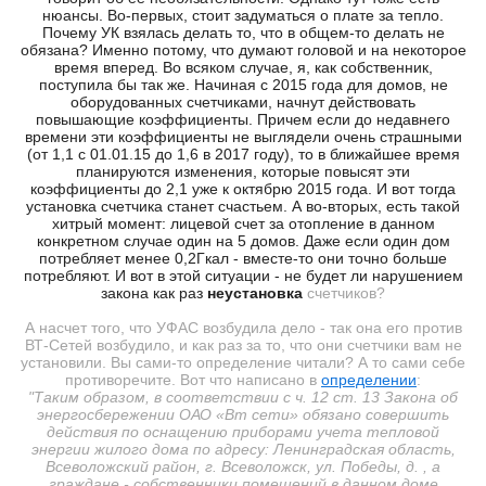
нюансы. Во-первых, стоит задуматься о плате за тепло.
Почему УК взялась делать то, что в общем-то делать не
обязана? Именно потому, что думают головой и на некоторое
время вперед. Во всяком случае, я, как собственник,
поступила бы так же. Начиная с 2015 года для домов, не
оборудованных счетчиками, начнут действовать
повышающие коэффициенты. Причем если до недавнего
времени эти коэффициенты не выглядели очень страшными
(от 1,1 с 01.01.15 до 1,6 в 2017 году), то в ближайшее время
планируются изменения, которые повысят эти
коэффициенты до 2,1 уже к октябрю 2015 года. И вот тогда
установка счетчика станет счастьем
. А во-вторых, есть такой
хитрый момент: лицевой счет за отопление в данном
конкретном случае один на 5 домов. Даже если один дом
потребляет менее 0,2Гкал - вместе-то они точно больше
потребляют. И вот в этой ситуации - не будет ли нарушением
закона как раз
неустановка
счетчиков?
А насчет того, что УФАС возбудила дело - так она его против
ВТ-Сетей возбудило, и как раз за то, что они счетчики вам не
установили. Вы сами-то определение читали? А то сами себе
противоречите. Вот что написано в
определении
:
"Таким образом, в соответствии с ч. 12 ст. 13 Закона об
энергосбережении ОАО «Вт сети» обязано совершить
действия по оснащению приборами учета тепловой
энергии жилого дома по адресу: Ленинградская область,
Всеволожский район, г. Всеволожск, ул. Победы, д. , а
граждане - собственники помещений в данном доме