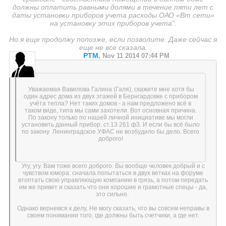
должны оплатить равными долями в течение пяти лет с
даты установки приборов учета расходы ОАО «Вт сети»
на установку этих приборов учета".
Но я еще продолжу попозже, если позволите. Даже сейчас я
еще не все сказала.
PTM
,
Nov 11 2014 07:44 PM
Уважаемая Вавилова Галина (Галя), скажите мне хотя бы
один адрес дома из двух этажей в Бернгардовке с прибором
учёта тепла? Нет таких домов - а нам предложено всё в
таком виде, типа мы сами захотели. Вот основная причина.
По закону только по нашей личной инициативе мы могли
установить данный прибор. ст.13 261 ф3. И если бы всё было
по закону Ленинградское УФАС не возбудило бы дело. Всего
доброго!
Угу, угу. Вам тоже всего доброго. Вы вообще человек добрый и с
чувством юмора: сначала попытаться в двух ветках на форуме
втоптать свою управляющую компанию в грязь, а потом передать
им же привет и сказать что они хорошие и грамотные спецы - да,
это сильно.
Однако вернемся к делу. Не могу сказать, что вы совсем неправы в
своем понимании того, где должны быть счетчики, а где нет.