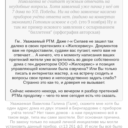
Николаевна не считает нужным отвечать на
неудобные вопросы. Хотя заявлений уже пачка у неё от
7 дома по УЛ. Победы. Ни на одно заявление касаемо
приборов учёта ответа нет. (видимо на конвертах
экономит) Готовим исковое в суд.
(это 9 ноября) Ну и
там же пример искового заявления с оспариванием
"биллетеня" (орфография авторская)
Гм.. Уважаемый РТМ. Даже г-н Силаев не зашел так
далеко в своих претензиях к «Жилсервису». Документов
вам не предоставили, судами вас пугают, никто вам не
отвечает… А ничего, что к моменту написания ваших
претензий жители уже встретились во дворе собственного
дома с ген.директором ООО «Жилсервис» и позиция
управляющей компании была озвучена? Или Вы только
писать в интернетах мастер, а на встречу сходить и
вопросы свои прямо и непосредственно задать слабо?
Странно это как-то, и доверия не вызывает.
Сейчас немного некогда, но вечером я разбор претензий
РТМа продолжу – чего-то мне сегодня есть что сказать.
Уважаемая Вавилова Галина (Галя), скажите мне хотя бы
один адрес дома из двух этажей в Бернгардовке с прибором
учёта тепла? Нет таких домов - а нам предложено всё в
таком виде, типа мы сами захотели. Вот основная причина.
По закону только по нашей личной инициативе мы могли
установить данный прибор. ст.13 261 ф3. И если бы всё было