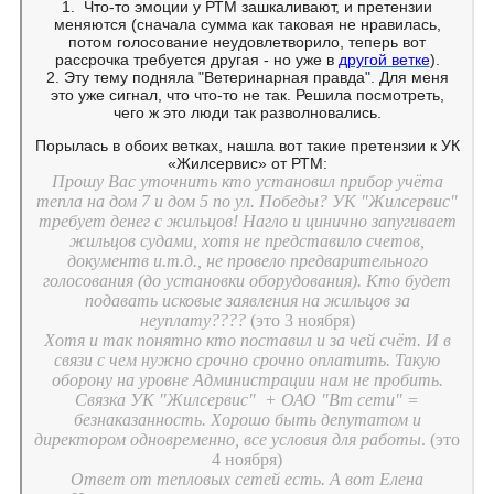
1. Что-то эмоции у РТМ зашкаливают, и претензии
меняются (сначала сумма как таковая не нравилась,
потом голосование неудовлетворило, теперь вот
рассрочка требуется другая - но уже в
другой ветке
).
2. Эту тему подняла "Ветеринарная правда". Для меня
это уже сигнал, что что-то не так. Решила посмотреть,
чего ж это люди так разволновались.
Порылась в обоих ветках, нашла вот такие претензии к УК
«Жилсервис» от РТМ:
Прошу Вас уточнить кто установил прибор учёта
тепла на дом 7 и дом 5 по ул. Победы? УК "Жилсервис"
требует денег с жильцов! Нагло и цинично запугивает
жильцов судами, хотя не представило счетов,
документв и.т.д., не провело предварительного
голосования (до установки оборудования). Кто будет
подавать исковые заявления на жильцов за
неуплату????
(это 3 ноября)
Хотя и так понятно кто поставил и за чей счёт. И в
связи с чем нужно срочно срочно оплатить. Такую
оборону на уровне Администрации нам не пробить.
Связка УК "Жилсервис" + ОАО "Вт сети" =
безнаказанность. Хорошо быть депутатом и
директором одновременно, все условия для работы
. (это
4 ноября)
Ответ от тепловых сетей есть. А вот Елена