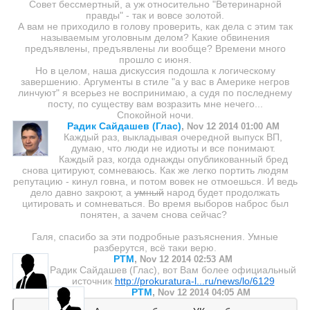
Совет бессмертный, а уж относительно "Ветеринарной
правды" - так и вовсе золотой.
А вам не приходило в голову проверить, как дела с этим так
называемым уголовным делом? Какие обвинения
предъявлены, предъявлены ли вообще? Времени много
прошло с июня.
Но в целом, наша дискуссия подошла к логическому
завершению. Аргументы в стиле "а у вас в Америке негров
линчуют" я всерьез не воспринимаю, а судя по последнему
посту, по существу вам возразить мне нечего...
Спокойной ночи.
Радик Сайдашев (Глас)
,
Nov 12 2014 01:00 AM
Каждый раз, выкладывая очередной выпуск ВП,
думаю, что люди не идиоты и все понимают.
Каждый раз, когда однажды опубликованный бред
снова цитируют, сомневаюсь. Как же легко портить людям
репутацию - кинул говна, и потом вовек не отмоешься. И ведь
дело давно закроют, а
умный
народ будет продолжать
цитировать и сомневаться. Во время выборов наброс был
понятен, а зачем снова сейчас?
Галя, спасибо за эти подробные разъяснения. Умные
разберутся, всё таки верю.
PTM
,
Nov 12 2014 02:53 AM
Радик Сайдашев (Глас), вот Вам более официальный
источник
http://prokuratura-l...ru/news/lo/6129
PTM
,
Nov 12 2014 04:05 AM