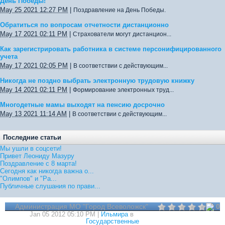
День Победы!
May 25 2021 12:27 PM
|
Поздравление на День Победы.
Обратиться по вопросам отчетности дистанционно
May 17 2021 02:11 PM
|
Страхователи могут дистанцион...
Как зарегистрировать работника в системе персонифицированного
учета
May 17 2021 02:05 PM
|
В соответствии с действующим...
Никогда не поздно выбрать электронную трудовую книжку
May 14 2021 02:11 PM
|
Формирование электронных труд...
Многодетные мамы выходят на пенсию досрочно
May 13 2021 11:14 AM
|
В соответствии с действующим...
Последние статьи
Мы ушли в соцсети!
Привет Леониду Мазуру
Поздравление с 8 марта!
Сегодня как никогда важна о...
"Олимпов" и "Ра...
Публичные слушания по прави...
Администрация МО "Город Всеволожск"
0
Jan 05 2012 05:10 PM |
Ильмира
в
Государственные