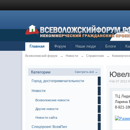
Главная
Форум
Наши люди
Блоги
Ка
Всеволожский форум
→
Новости
→
Справочник
→
Коммерческ
Категории
Ювели
Смотреть всё →
Город, достопримечательности
Feb 07 2012 0
Новости
ТЦ Лиде
Всеволожские новости
Ларина 
8-921-18
Другие новости
Новости сайта
Спецпроект ВсевПил