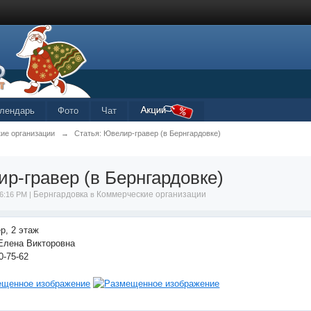
лендарь
Фото
Чат
ие организации
→
Статья: Ювелир-гравер (в Бернгардовке)
р-гравер (в Бернгардовке)
Бернгардовка
Коммерческие организации
6:16 PM |
в
р, 2 этаж
Елена Викторовна
0-75-62