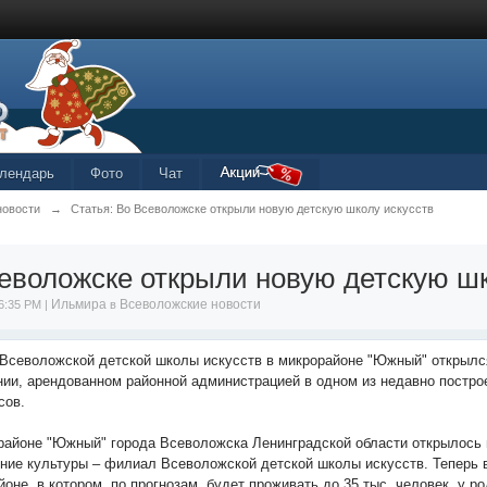
лендарь
Фото
Чат
новости
→
Статья: Во Всеволожске открыли новую детскую школу искусств
еволожске открыли новую детскую шк
Ильмира
Всеволожские новости
6:35 PM |
в
Всеволожской детской школы искусств в микрорайоне "Южный" открылс
ии, арендованном районной администрацией в одном из недавно постр
сов.
районе "Южный" города Всеволожска Ленинградской области открылось
ние культуры – филиал Всеволожской детской школы искусств. Теперь 
оне, в котором, по прогнозам, будет проживать до 35 тыс. человек, у р