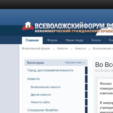
Главная
Форум
Наши люди
Блоги
Ка
Всеволожский форум
→
Новости
→
Новости
→
Всеволожские 
Категории
Во Вс
Смотреть всё →
Город, достопримечательности
Oct 05 2012 0
Новости
Филиал 
Всеволожские новости
помещен
комплек
Другие новости
Новости сайта
В микро
учрежде
Спецпроект ВсевПил
микрорай