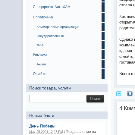
отпала 
Спецпроект АвтоХАМ
Как поя
Справочник
открыти
Коммерческие организации
родител
Государственные
Однако 
комплек
ЖКХ
здания.
Реклама
флейте,
гостина
Акции
Всего в
О сайте
Поиск товара, услуги
4 Ком
Новые блоги
День Победы!
Поздравление на
May 25 2021 12:27 PM
|