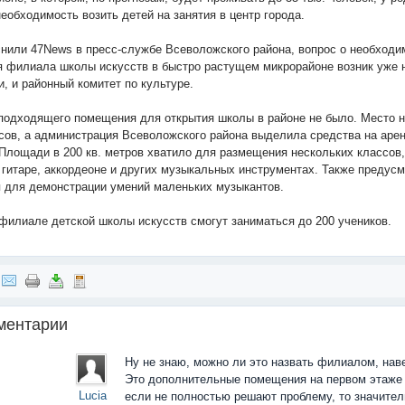
необходимость возить детей на занятия в центр города.
снили 47News в пресс-службе Всеволожского района, вопрос о необходи
я филиала школы искусств в быстро растущем микрорайоне возник уже не
и, и районный комитет по культуре.
подходящего помещения для открытия школы в районе не было. Место 
сов, а администрация Всеволожского района выделила средства на аре
 Площади в 200 кв. метров хватило для размещения нескольких классов,
 гитаре, аккордеоне и других музыкальных инструментах. Также предусм
я для демонстрации умений маленьких музыкантов.
 филиале детской школы искусств смогут заниматься до 200 учеников.
ментарии
Ну не знаю, можно ли это назвать филиалом, нав
Это дополнительные помещения на первом этаже 
Lucia
если не полностью решают проблему, то значите