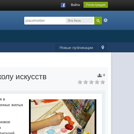
Войти
Регистрация
Эта база
данных
Новые публикации
олу искусств
0
я в
оенных жилых
 новое
в
одителей