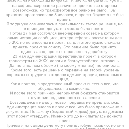
нему были приложены поправки. В них были указаны суммы
на софинансирование различных проектов со стороны
Всеволожска, но трансфертов все равно не было. "За"
принятие проголосовали 8 человек, и проект бюджета не был
принят.
Я тогда уже сомневалась в правильности такого решения, но
в принципе депутатов можно было понять.
Потом 17 мая состоялся внеочередной совет, на котором
администрация сообщила, что трансферты рассчитаны для
ЖКХ, но не внесены в проект, т.к. для этого нужно сначала
принять проект за основу. Это решение было принято
единогласно, проект отправлен на доработку.
23 мая администрация представила проект, в котором
трансферты на ЖКХ, дороги и благоустройство включены.
Да, не в полном объеме (по моему мнению), но они есть.
Кроме того, есть решение о передаче на второй уровень
зарплаты сотрудников отделов администрации, связанных с
ЖКХ.
Как я поняла, в представленный проект внесено все, что
обсуждалось на комиссиях.
И после этого причиной непринятия бюджета становится
отсутствие подписанного соглашения.
Возвращаясь к началу: новых поправок не предлагалось.
Администрация внесла в проект все, что было предложено в
документах. По закону (бюджетный кодекс) депутаты должны
этот проект утвердить. Именно это до них пыталась донести
юрист.
Причем я на самом деле могу понять любую позицию, но они