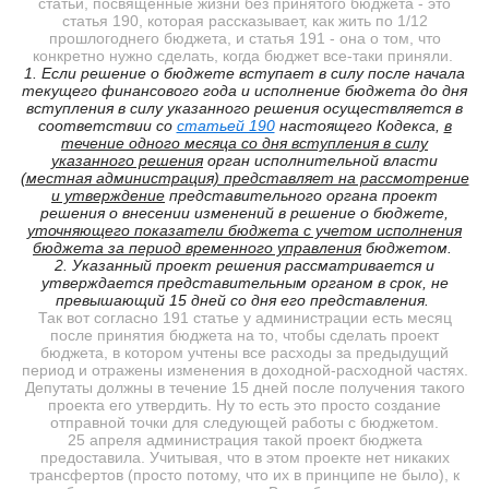
статьи, посвященные жизни без принятого бюджета - это
статья 190, которая рассказывает, как жить по 1/12
прошлогоднего бюджета, и статья 191 - она о том, что
конкретно нужно сделать, когда бюджет все-таки приняли.
1. Если решение о бюджете вступает в силу после начала
текущего финансового года и исполнение бюджета до дня
вступления в силу указанного решения осуществляется в
соответствии со
статьей 190
настоящего Кодекса,
в
течение одного месяца со дня вступления в силу
указанного решения
орган исполнительной власти
(местная администрация) представляет на рассмотрение
и утверждение
представительного органа проект
решения о внесении изменений в решение о бюджете,
уточняющего показатели бюджета с учетом исполнения
бюджета за период временного управления
бюджетом.
2. Указанный проект решения рассматривается и
утверждается представительным органом в срок, не
превышающий 15 дней со дня его представления.
Так вот согласно 191 статье у администрации есть месяц
после принятия бюджета на то, чтобы сделать проект
бюджета, в котором учтены все расходы за предыдущий
период и отражены изменения в доходной-расходной частях.
Депутаты должны в течение 15 дней после получения такого
проекта его утвердить. Ну то есть это просто создание
отправной точки для следующей работы с бюджетом.
25 апреля администрация такой проект бюджета
предоставила. Учитывая, что в этом проекте нет никаких
трансфертов (просто потому, что их в принципе не было), к