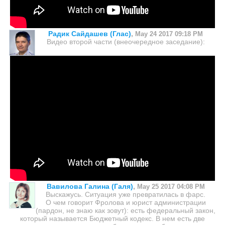
Радик Сайдашев (Глас)
,
May 24 2017 09:18 PM
Видео второй части (внеочередное заседание):
Вавилова Галина (Галя)
,
May 25 2017 04:08 PM
Выскажусь. Ситуация уже превратилась в фарс.
О чем говорит Фролова и юрист администрации
(пардон, не знаю как зовут): есть федеральный закон,
который называется Бюджетный кодекс. В нем есть две