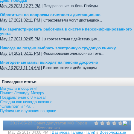
День Победы!
May 25 2021 12:27 PM
|
Поздравление на День Победы.
Обратиться по вопросам отчетности дистанционно
May 17 2021 02:11 PM
|
Страхователи могут дистанцион...
Как зарегистрировать работника в системе персонифицированного
учета
May 17 2021 02:05 PM
|
В соответствии с действующим...
Никогда не поздно выбрать электронную трудовую книжку
May 14 2021 02:11 PM
|
Формирование электронных труд...
Многодетные мамы выходят на пенсию досрочно
May 13 2021 11:14 AM
|
В соответствии с действующим...
Последние статьи
Мы ушли в соцсети!
Привет Леониду Мазуру
Поздравление с 8 марта!
Сегодня как никогда важна о...
"Олимпов" и "Ра...
Публичные слушания по прави...
2017-05-23 Совет депутатов МО Город
1
Всеволожск
May 25 2017 04:08 PM |
Вавилова Галина (Галя)
в
Всеволожские