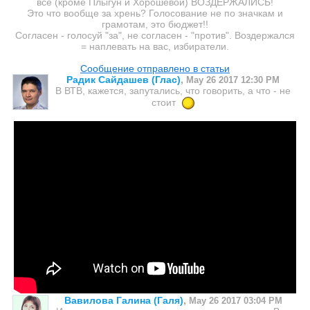
все (кроме Плыгун и Хорошевой) ВОЗДЕРЖАЛИСЬ!
Это что вообще за хрень? Голосование не по значкам и
грамотам, это бюджет!!
Согласен - голосуй "за", не согласен - "против". Воздержался
= наплевать на вас, избиратели.
Сообщение отправлено в статьи
Радик Сайдашев (Глас)
,
May 26 2017 12:30 PM
В ВТВ, кажется, запутались, что говорить, а что - не
стоит
Вавилова Галина (Галя)
,
May 26 2017 03:04 PM