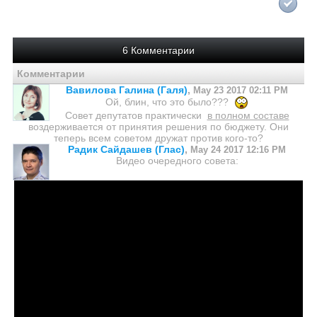
6 Комментарии
Комментарии
Вавилова Галина (Галя)
,
May 23 2017 02:11 PM
Ой, блин, что это было???
Совет депутатов практически
в полном составе
воздерживается от принятия решения по бюджету. Они
теперь всем советом дружат против кого-то?
Радик Сайдашев (Глас)
,
May 24 2017 12:16 PM
Видео очередного совета: