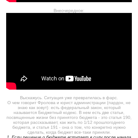
Внеочередное:
Выскажусь. Ситуация уже превратилась в фарс.
О чем говорит Фролова и юрист администрации (пардон, не
знаю как зовут): есть федеральный закон, который
называется Бюджетный кодекс. В нем есть две статьи,
посвященные жизни без принятого бюджета - это статья 190,
которая рассказывает, как жить по 1/12 прошлогоднего
бюджета, и статья 191 - она о том, что конкретно нужно
сделать, когда бюджет все-таки приняли.
1. Если решение о бюджете вступает в силу после начала