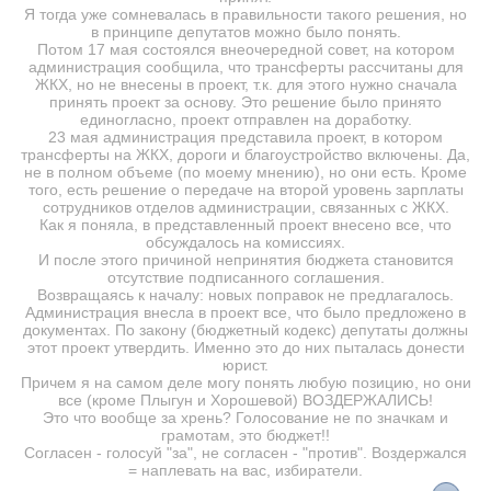
Я тогда уже сомневалась в правильности такого решения, но
в принципе депутатов можно было понять.
Потом 17 мая состоялся внеочередной совет, на котором
администрация сообщила, что трансферты рассчитаны для
ЖКХ, но не внесены в проект, т.к. для этого нужно сначала
принять проект за основу. Это решение было принято
единогласно, проект отправлен на доработку.
23 мая администрация представила проект, в котором
трансферты на ЖКХ, дороги и благоустройство включены. Да,
не в полном объеме (по моему мнению), но они есть. Кроме
того, есть решение о передаче на второй уровень зарплаты
сотрудников отделов администрации, связанных с ЖКХ.
Как я поняла, в представленный проект внесено все, что
обсуждалось на комиссиях.
И после этого причиной непринятия бюджета становится
отсутствие подписанного соглашения.
Возвращаясь к началу: новых поправок не предлагалось.
Администрация внесла в проект все, что было предложено в
документах. По закону (бюджетный кодекс) депутаты должны
этот проект утвердить. Именно это до них пыталась донести
юрист.
Причем я на самом деле могу понять любую позицию, но они
все (кроме Плыгун и Хорошевой) ВОЗДЕРЖАЛИСЬ!
Это что вообще за хрень? Голосование не по значкам и
грамотам, это бюджет!!
Согласен - голосуй "за", не согласен - "против". Воздержался
= наплевать на вас, избиратели.