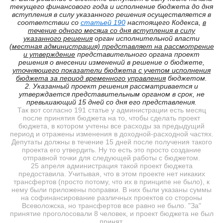
текущего финансового года и исполнение бюджета до дня
вступления в силу указанного решения осуществляется в
соответствии со
статьей 190
настоящего Кодекса,
в
течение одного месяца со дня вступления в силу
указанного решения
орган исполнительной власти
(местная администрация) представляет на рассмотрение
и утверждение
представительного органа проект
решения о внесении изменений в решение о бюджете,
уточняющего показатели бюджета с учетом исполнения
бюджета за период временного управления
бюджетом.
2. Указанный проект решения рассматривается и
утверждается представительным органом в срок, не
превышающий 15 дней со дня его представления.
Так вот согласно 191 статье у администрации есть месяц
после принятия бюджета на то, чтобы сделать проект
бюджета, в котором учтены все расходы за предыдущий
период и отражены изменения в доходной-расходной частях.
Депутаты должны в течение 15 дней после получения такого
проекта его утвердить. Ну то есть это просто создание
отправной точки для следующей работы с бюджетом.
25 апреля администрация такой проект бюджета
предоставила. Учитывая, что в этом проекте нет никаких
трансфертов (просто потому, что их в принципе не было), к
нему были приложены поправки. В них были указаны суммы
на софинансирование различных проектов со стороны
Всеволожска, но трансфертов все равно не было. "За"
принятие проголосовали 8 человек, и проект бюджета не был
принят.