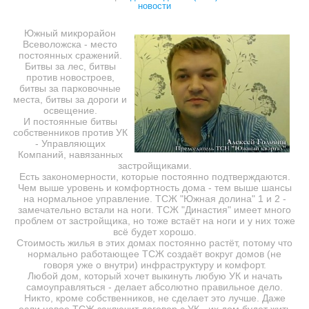
новости
Южный микрорайон
Всеволожска - место
постоянных сражений.
Битвы за лес, битвы
против новостроев,
битвы за парковочные
места, битвы за дороги и
освещение.
И постоянные битвы
собственников против УК
- Управляющих
Компаний, навязанных
застройщиками.
Есть закономерности, которые постоянно подтверждаются.
Чем выше уровень и комфортность дома - тем выше шансы
на нормальное управление. ТСЖ "Южная долина" 1 и 2 -
замечательно встали на ноги. ТСЖ "Династия" имеет много
проблем от застройщика, но тоже встаёт на ноги и у них тоже
всё будет хорошо.
Стоимость жилья в этих домах постоянно растёт, потому что
нормально работающее ТСЖ создаёт вокруг домов (не
говоря уже о внутри) инфраструктуру и комфорт.
Любой дом, который хочет выкинуть любую УК и начать
самоуправляться - делает абсолютно правильное дело.
Никто, кроме собственников, не сделает это лучше. Даже