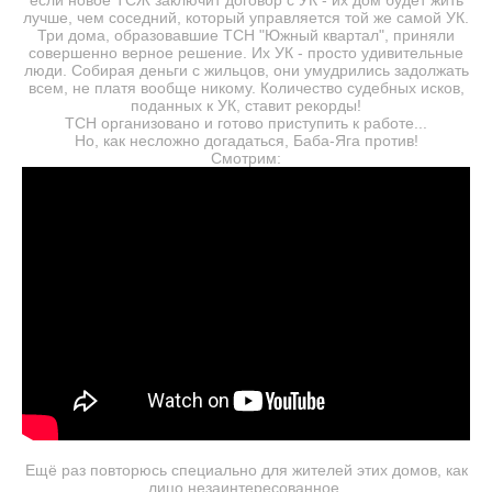
если новое ТСЖ заключит договор с УК - их дом будет жить
лучше, чем соседний, который управляется той же самой УК.
Три дома, образовавшие ТСН "Южный квартал", приняли
совершенно верное решение. Их УК - просто удивительные
люди. Собирая деньги с жильцов, они умудрились задолжать
всем, не платя вообще никому. Количество судебных исков,
поданных к УК, ставит рекорды!
ТСН организовано и готово приступить к работе...
Но, как несложно догадаться, Баба-Яга против!
Смотрим:
Ещё раз повторюсь специально для жителей этих домов, как
лицо незаинтересованное.