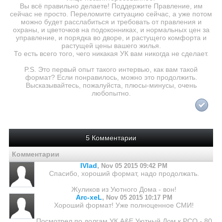
Вы всё правильно делаете! Поддержите Правление, им
сейчас не просто. Переломите ситуацию сейчас, а уже потом
можно будет расслабиться и требовать от правления и
охраны, и цветочков на подоконниках, и нормальных цен за
управление, и порядка во дворе, и растущего комфорта и
растущей цены вашего жилья.
То есть всего того, чего никакая УК вам никогда не сделает.
P.S. Это первый опыт такого интервью, как вам такой
формат? Если понравилось, можно это продолжить.
Высказывайтесь, пожалуйста, плюсы-минусы, очень
любопытно.
5 Комментарии
Комментарии
IVlad
,
Nov 05 2015 09:42 PM
Спасибо, хороший формат, надо продолжать.
Жуликов из Уютного Дома - вон!
Arc-xeL
,
Nov 05 2015 10:17 PM
Хороший формат! Уже полноценное СМИ!
Посмотрел по долгам УК A&E Уютный Дом к РСО - 80