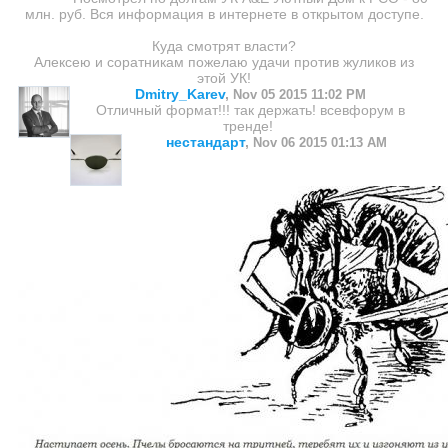
млн. руб. Вся информация в интернете в открытом доступе.
Куда смотрят власти?
Алексею и соратникам пожелаю удачи против жуликов из
этой УК!
Dmitry_Karev
,
Nov 05 2015 11:02 PM
Отличный формат!!! так держать! всевфорум в
тренде!
нестандарт
,
Nov 06 2015 01:13 AM