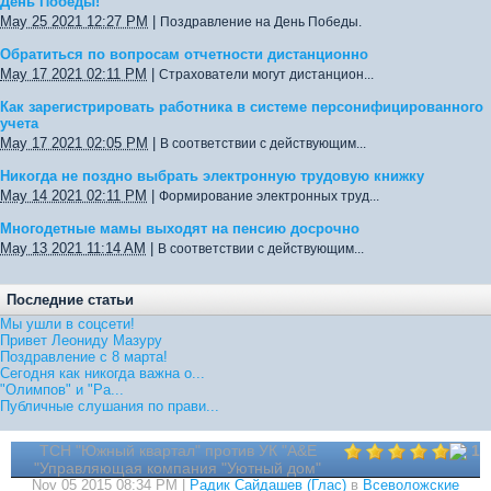
День Победы!
May 25 2021 12:27 PM
|
Поздравление на День Победы.
Обратиться по вопросам отчетности дистанционно
May 17 2021 02:11 PM
|
Страхователи могут дистанцион...
Как зарегистрировать работника в системе персонифицированного
учета
May 17 2021 02:05 PM
|
В соответствии с действующим...
Никогда не поздно выбрать электронную трудовую книжку
May 14 2021 02:11 PM
|
Формирование электронных труд...
Многодетные мамы выходят на пенсию досрочно
May 13 2021 11:14 AM
|
В соответствии с действующим...
Последние статьи
Мы ушли в соцсети!
Привет Леониду Мазуру
Поздравление с 8 марта!
Сегодня как никогда важна о...
"Олимпов" и "Ра...
Публичные слушания по прави...
ТСН "Южный квартал" против УК "А&E
1
"Управляющая компания "Уютный дом"
Nov 05 2015 08:34 PM |
Радик Сайдашев (Глас)
в
Всеволожские