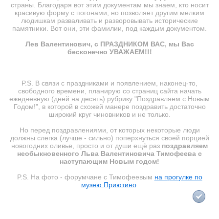
страны. Благодаря вот этим документам мы знаем, кто носит
красивую форму с погонами, но позволяет другим мелким
людишкам разваливать и разворовывать исторические
памятники. Вот они, эти фамилии, под каждым документом.
Лев Валентинович, с ПРАЗДНИКОМ ВАС, мы Вас
бесконечно УВАЖАЕМ!!!
P.S. В связи с праздниками и появлением, наконец-то,
свободного времени, планирую со страниц сайта начать
ежедневную (дней на десять) рубрику "Поздравляем с Новым
Годом!", в которой в схожей манере поздравить достаточно
широкий круг чиновников и не только.
Но перед поздравлениями, от которых некоторые люди
должны слегка (лучше - сильно) поперхнуться своей порцией
новогодних оливье, просто и от души ещё раз
поздравляем
необыкновенного Льва Валентиновича Тимофеева с
наступающим Новым годом!
P.S. На фото - форумчане с Тимофеевым
на прогулке по
музею Приютино
.