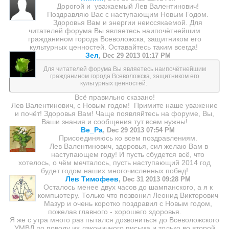
Дорогой и уважаемый Лев Валентинович!
Поздравляю Вас с наступающим Новым Годом.
Здоровья Вам и энергии неиссякаемой. Для
читателей форума Вы являетесь наипочётнейшим
гражданином города Всеволожска, защитником его
культурных ценностей. Оставайтесь таким всегда!
Зел
,
Dec 29 2013 01:17 PM
Для читателей форума Вы являетесь наипочётнейшим
гражданином города Всеволожска, защитником его
культурных ценностей.
Всё правильно сказано!
Лев Валентинович, с Новым годом! Примите наше уважение
и почёт! Здоровья Вам! Чаще появляйтесь на форуме, Вы,
Ваши знания и сообщения тут всем нужны!
Ве_Ра
,
Dec 29 2013 07:54 PM
Присоединяюсь ко всем поздравлениям.
Лев Валентинович, здоровья, сил желаю Вам в
наступающем году! И пусть сбудется всё, что
хотелось, о чём мечталось, пусть наступающий 2014 год
будет годом наших многочисленных побед!
Лев Тимофеев
,
Dec 31 2013 09:28 PM
Осталось менее двух часов до шампанского, а я к
компьютеру. Только что позвонил Леонид Викторович
Мазур и очень коротко поздравил с Новым годом,
пожелав главного - хорошего здоровья.
Я же с утра много раз пытался дозвониться до Всеволожского
УМВД по поводу их лаконичного письма и только во второй