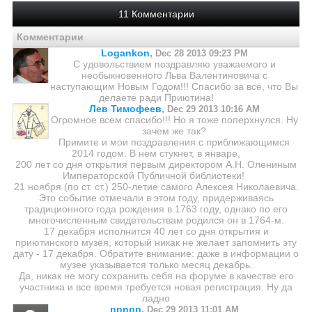
11 Комментарии
Комментарии
Logankon
,
Dec 28 2013 09:23 PM
С удовольствием поздравляю уважаемого и
необыкновенного Льва Валентиновича с
наступающим Новым Годом!!! Спасибо за всё, что Вы
делаете ради Приютина!
Лев Тимофеев
,
Dec 29 2013 10:16 AM
Огромное всем спасибо!!! Но я тоже поперхнулся. Ну
зачем же так?
Примите и мои поздравления с приближающимся
2014 годом. В нем стукнет, в январе,
200 лет со дня открытия первым директором А.Н. Олениным
Императорской Публичной библиотеки!
21 ноября (по ст. ст.) 250-летие самого Алексея Николаевича.
Это событие отмечали в этом году, придерживаясь
традиционного года рождения в 1763 году, однако по его
многочисленным свидетельствам родился он в 1764-м.
17 декабря исполнится 40 лет со дня открытия и
приютинского музея, который никак не желает запомнить эту
дату - 17 декабря. Обратите внимание: даже в информации о
музее указывается только месяц декабрь.
Да, никак не могу сохранить себя на форуме в качестве его
участника и все время требуется новая регистрация. Ну да
ладно
nnnnn
,
Dec 29 2013 11:01 AM