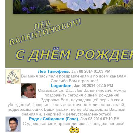
Лев Тимофеев
,
Jan 08 2014 01:09 PM
Вы меня засыпали поздравлениями по всем каналам.
Спасибо Вам огромное!
Logankon
,
Jan 08 2014 02:15 PM
Оказывается, Вас, Лев Валентинович, можно
поздравить сегодня с днём рождения!
Здоровья Вам, неувядающей веры в свои
убеждения! Поверьте - есть достаточное количество людей,
поддерживающих Ваши мысли, но не обладающих Вашими
знаниями, энергией и целеустремлённостью!
Радик Сайдашев (Глас)
,
Jan 08 2014 03:10 PM
С удовольствием присоединяюсь к поздравлениям!