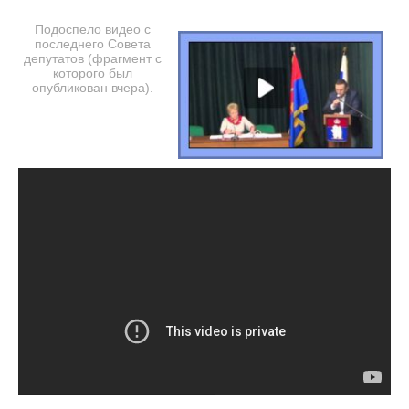
Подоспело видео с
последнего Совета
депутатов (фрагмент с
которого был
опубликован вчера).