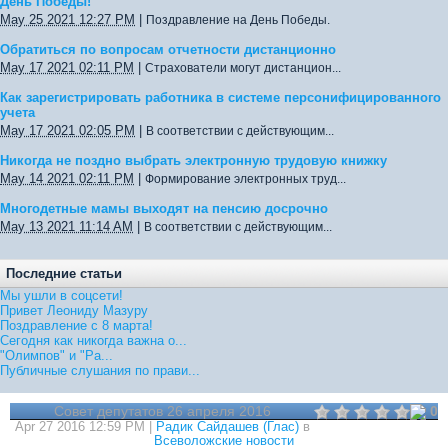
День Победы!
May 25 2021 12:27 PM
|
Поздравление на День Победы.
Обратиться по вопросам отчетности дистанционно
May 17 2021 02:11 PM
|
Страхователи могут дистанцион...
Как зарегистрировать работника в системе персонифицированного
учета
May 17 2021 02:05 PM
|
В соответствии с действующим...
Никогда не поздно выбрать электронную трудовую книжку
May 14 2021 02:11 PM
|
Формирование электронных труд...
Многодетные мамы выходят на пенсию досрочно
May 13 2021 11:14 AM
|
В соответствии с действующим...
Последние статьи
Мы ушли в соцсети!
Привет Леониду Мазуру
Поздравление с 8 марта!
Сегодня как никогда важна о...
"Олимпов" и "Ра...
Публичные слушания по прави...
Совет депутатов 26 апреля 2016
0
Apr 27 2016 12:59 PM |
Радик Сайдашев (Глас)
в
Всеволожские новости