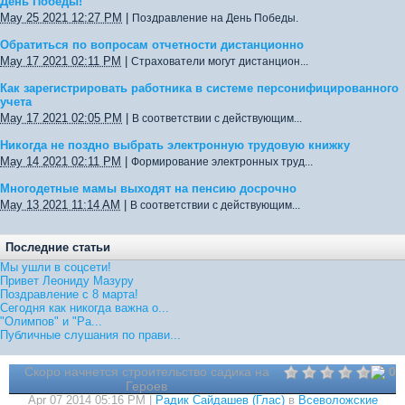
День Победы!
May 25 2021 12:27 PM
|
Поздравление на День Победы.
Обратиться по вопросам отчетности дистанционно
May 17 2021 02:11 PM
|
Страхователи могут дистанцион...
Как зарегистрировать работника в системе персонифицированного
учета
May 17 2021 02:05 PM
|
В соответствии с действующим...
Никогда не поздно выбрать электронную трудовую книжку
May 14 2021 02:11 PM
|
Формирование электронных труд...
Многодетные мамы выходят на пенсию досрочно
May 13 2021 11:14 AM
|
В соответствии с действующим...
Последние статьи
Мы ушли в соцсети!
Привет Леониду Мазуру
Поздравление с 8 марта!
Сегодня как никогда важна о...
"Олимпов" и "Ра...
Публичные слушания по прави...
Скоро начнется строительство садика на
0
Героев
Apr 07 2014 05:16 PM |
Радик Сайдашев (Глас)
в
Всеволожские