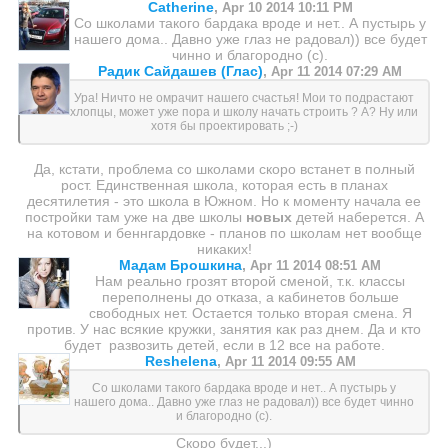
Catherine
,
Apr 10 2014 10:11 PM
Со школами такого бардака вроде и нет.. А пустырь у
нашего дома.. Давно уже глаз не радовал)) все будет
чинно и благородно (с).
Радик Сайдашев (Глас)
,
Apr 11 2014 07:29 AM
Ура! Ничто не омрачит нашего счастья! Мои то подрастают
хлопцы, может уже пора и школу начать строить ? А? Ну или
хотя бы проектировать ;-)
Да, кстати, проблема со школами скоро встанет в полный
рост. Единственная школа, которая есть в планах
десятилетия - это школа в Южном. Но к моменту начала ее
постройки там уже на две школы
новых
детей наберется. А
на котовом и беннгардовке - планов по школам нет вообще
никаких!
Мадам Брошкина
,
Apr 11 2014 08:51 AM
Нам реально грозят второй сменой, т.к. классы
переполнены до отказа, а кабинетов больше
свободных нет. Остается только вторая смена. Я
против. У нас всякие кружки, занятия как раз днем. Да и кто
будет развозить детей, если в 12 все на работе.
Reshelena
,
Apr 11 2014 09:55 AM
Со школами такого бардака вроде и нет.. А пустырь у
нашего дома.. Давно уже глаз не радовал)) все будет чинно
и благородно (с).
Скоро будет...)