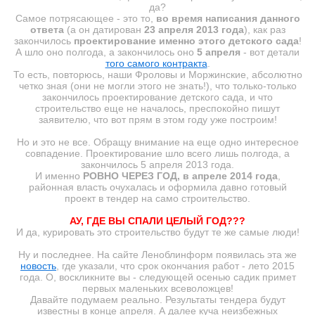
да?
Самое потрясающее - это то,
во время написания данного
ответа
(а он датирован
23 апреля 2013 года
), как раз
закончилось
проектирование именно этого детского сада
!
А шло оно полгода, а закончилось оно
5 апреля
- вот детали
того самого контракта
.
То есть, повторюсь, наши Фроловы и Моржинские, абсолютно
четко зная (они не могли этого не знать!), что только-только
закончилось проектирование детского сада, и что
строительство еще не началось, преспокойно пишут
заявителю, что вот прям в этом году уже построим!
Но и это не все. Обращу внимание на еще одно интересное
совпадение. Проектирование шло всего лишь полгода, а
закончилось 5 апреля 2013 года.
И именно
РОВНО ЧЕРЕЗ ГОД, в апреле 2014 года
,
районная власть очухалась и оформила давно готовый
проект в тендер на само строительство.
АУ, ГДЕ ВЫ СПАЛИ ЦЕЛЫЙ ГОД???
И да, курировать это строительство будут те же самые люди!
Ну и последнее. На сайте Леноблинформ появилась эта же
новость
, где указали, что срок окончания работ - лето 2015
года. О, воскликните вы - следующей осенью садик примет
первых маленьких всеволожцев!
Давайте подумаем реально. Результаты тендера будут
известны в конце апреля. А далее куча неизбежных