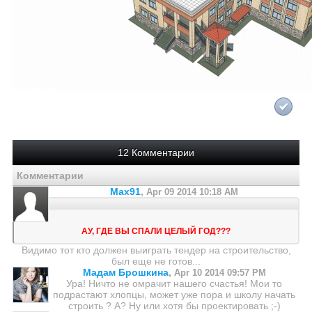
12 Комментарии
Комментарии
Max91
,
Apr 09 2014 10:18 AM
АУ, ГДЕ ВЫ СПАЛИ ЦЕЛЫЙ ГОД???
Видимо тот кто должен выиграть тендер на строительство,
был еще не готов...
Мадам Брошкина
,
Apr 10 2014 09:57 PM
Ура! Ничто не омрачит нашего счастья! Мои то
подрастают хлопцы, может уже пора и школу начать
строить ? А? Ну или хотя бы проектировать ;-)