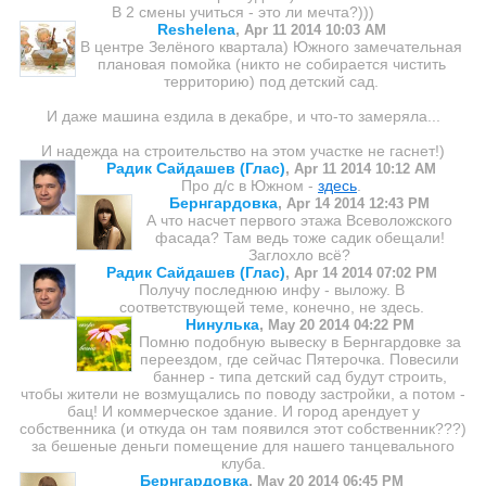
В 2 смены учиться - это ли мечта?)))
Reshelena
,
Apr 11 2014 10:03 AM
В центре Зелёного квартала) Южного замечательная
плановая помойка (никто не собирается чистить
территорию) под детский сад.
И даже машина ездила в декабре, и что-то замеряла...
И надежда на строительство на этом участке не гаснет!)
Радик Сайдашев (Глас)
,
Apr 11 2014 10:12 AM
Про д/с в Южном -
здесь
.
Бернгардовка
,
Apr 14 2014 12:43 PM
А что насчет первого этажа Всеволожского
фасада? Там ведь тоже садик обещали!
Заглохло всё?
Радик Сайдашев (Глас)
,
Apr 14 2014 07:02 PM
Получу последнюю инфу - выложу. В
соответствующей теме, конечно, не здесь.
Нинулька
,
May 20 2014 04:22 PM
Помню подобную вывеску в Бернгардовке за
переездом, где сейчас Пятерочка. Повесили
баннер - типа детский сад будут строить,
чтобы жители не возмущались по поводу застройки, а потом -
бац! И коммерческое здание. И город арендует у
собственника (и откуда он там появился этот собственник???)
за бешеные деньги помещение для нашего танцевального
клуба.
Бернгардовка
,
May 20 2014 06:45 PM