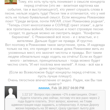
Тому, кто хоть чуть-чуть понимает о смысле концерта
перед отчётом (это же - визитная карточка как
события, так и выступающего!), кто умеет слушать слова в
песне, нельзя ходить туда! Песня тем и отличается, что у неё
есть не только буквальный смысл. Если женщины Романовки
поют "Среди ветров, почти НАГАЯ..стоит Романовка родная",
"Теперь стоят многоэтажки и СОЛНЦЕ греет этажи", а дети
все пропитаны войной, безголосые и поют строевую песню
солдат, то дальше можно не смотреть видео. "Конфетки-
бараночки". С Романовкой всё ясно - и с властью, и с
жителями. Дальше будет не правда. И грустно.
Вот поэтому в Романовке такое запустение, грязь. И надежда
только на тех, кто приедет в новые дома Романовки жить из
ухоженных мест, кто захочет чистоты и правды. Вот таким
людям обязательно надо ходить на отчёты! Если их будет
много - активных, принципиальных - тогда можно будет
честно спеть "И нет посёлка мне милей". А пока - всё как в
доме престарелых.
(Если во Всеволожске будут концерты перед отчётом, то
пусть лучше пляшут).
Очень тягостное впечатление от видео. Радик, как Вы там
живёте?
nnnnn
,
Feb 18 2017 04:00 PM
1:22’10’’ Вопрос про свежие +2% в квитанциях. Ответ:
будете платить уже сейчас, потому что все рано через 2
года будете платить. Этот вопрос, конечно, не Главе
администрации надо задавать, а губернатору. А лучше Дорогу
жизни перекрыть на 30 минут, сразу сделают льготу для