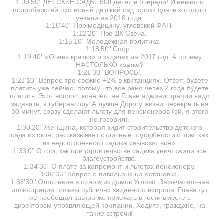
1:09’50’’ ДЕТСКИЕ САДЫ. 500 детей в очереди! И немного
подробностей про новый детский сад, сроки сдачи которого
уехали на 2018 года.
1:10’40’’ Про медицину, угловский ФАП.
1:12’20’’ Про ДК Свеча.
1:15’10’’ Молодежная политика.
1:18’50’’ Спорт.
1:19’40’’ «Очень кратко» о задачах на 2017 год. А почему
НАСТОЛЬКО кратко?
1:21’30’’ ВОПРОСЫ.
1:22’10’’ Вопрос про свежие +2% в квитанциях. Ответ: будете
платить уже сейчас, потому что все рано через 2 года будете
платить. Этот вопрос, конечно, не Главе администрации надо
задавать, а губернатору. А лучше Дорогу жизни перекрыть на
30 минут, сразу сделают льготу для пенсионеров (ой, я этого
не говорил).
1:30’20’’ Женщина, которая видит строительство детского
сада из окон, рассказывает отличные подробности о том, как
из недостроенного садика «вывозят всё».
1:33’0’’ О том, как при строительстве садика уничтожили всё
благоустройство.
1:34’30’’ О плате за капремонт и льготах пенсионеру.
1:36’35’’ Вопрос о павильоне на остановке.
1:38’30’’ Отопление в одном из домов Углово. Замечательная
иллюстрация пользы
публично
заданного вопроса. Глава тут
же пообещал завтра же приехать в гости вместе с
директором управляющей компании. Ходите, граждане, на
такие встречи!