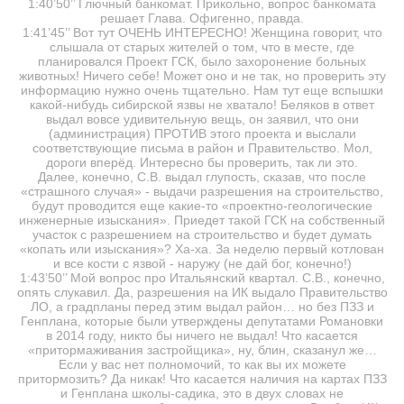
1:40’50’’ Глючный банкомат. Прикольно, вопрос банкомата
решает Глава. Офигенно, правда.
1:41’45’’ Вот тут ОЧЕНЬ ИНТЕРЕСНО! Женщина говорит, что
слышала от старых жителей о том, что в месте, где
планировался Проект ГСК, было захоронение больных
животных! Ничего себе! Может оно и не так, но проверить эту
информацию нужно очень тщательно. Нам тут еще вспышки
какой-нибудь сибирской язвы не хватало! Беляков в ответ
выдал вовсе удивительную вещь, он заявил, что они
(администрация) ПРОТИВ этого проекта и выслали
соответствующие письма в район и Правительство. Мол,
дороги вперёд. Интересно бы проверить, так ли это.
Далее, конечно, С.В. выдал глупость, сказав, что после
«страшного случая» - выдачи разрешения на строительство,
будут проводится еще какие-то «проектно-геологические
инженерные изыскания». Приедет такой ГСК на собственный
участок с разрешением на строительство и будет думать
«копать или изыскания»? Ха-ха. За неделю первый котлован
и все кости с язвой - наружу (не дай бог, конечно!)
1:43’50’’ Мой вопрос про Итальянский квартал. С.В., конечно,
опять слукавил. Да, разрешения на ИК выдало Правительство
ЛО, а градпланы перед этим выдал район… но без ПЗЗ и
Генплана, которые были утверждены депутатами Романовки
в 2014 году, никто бы ничего не выдал! Что касается
«притормаживания застройщика», ну, блин, сказанул же…
Если у вас нет полномочий, то как вы их можете
притормозить? Да никак! Что касается наличия на картах ПЗЗ
и Генплана школы-садика, это в двух словах не