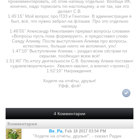
прокомментировать, об этом напишу отдельно. Вообще ИК,
конечно, надо тормозить по-настоящему, а не так, как это
делает С.В.
1:45’15’’ Мой вопрос про ПЗЗ и Генплан. В администрации я
был, всё, что нужно забрал на флэшке. Про это отдельно
напишу.
1:46’55’’ Александр Николаевич прервал вопросы словами
«Вопросы пусть пока формируют», и предоставил слово
Саяду Алиеву. После выступления Алиева про вопросы,
естественно, больше никто не вспомнил, упс!
1:47’10’’ Выступление Алиева – раздал всем сёстрам по
серьгам, пообещал всем всё!
1:51’40’’ По итогу деятельности С.В. Белякову Алиев поставил
«удовлетворительно». Хвалил-хвалил, а влепил «трояк»))
1:52’10’’ Награждения.
Ходите на отчёты, друзья!
Уфф, фсё!
4 Комментарии
Комментарии
Ве_Ра
,
Feb 18 2017 03:54 PM
"Ходите на отчёты, друзья!", - сказал Радик.