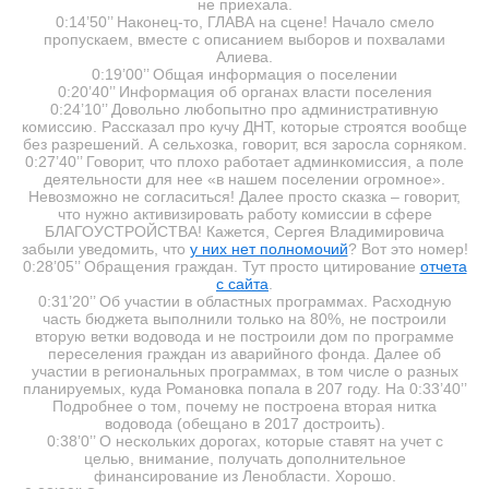
не приехала.
0:14’50’’ Наконец-то, ГЛАВА на сцене! Начало смело
пропускаем, вместе с описанием выборов и похвалами
Алиева.
0:19’00’’ Общая информация о поселении
0:20’40’’ Информация об органах власти поселения
0:24’10’’ Довольно любопытно про административную
комиссию. Рассказал про кучу ДНТ, которые строятся вообще
без разрешений. А сельхозка, говорит, вся заросла сорняком.
0:27’40’’ Говорит, что плохо работает админкомиссия, а поле
деятельности для нее «в нашем поселении огромное».
Невозможно не согласиться! Далее просто сказка – говорит,
что нужно активизировать работу комиссии в сфере
БЛАГОУСТРОЙСТВА! Кажется, Сергея Владимировича
забыли уведомить, что
у них нет полномочий
? Вот это номер!
0:28’05’’ Обращения граждан. Тут просто цитирование
отчета
с сайта
.
0:31’20’’ Об участии в областных программах. Расходную
часть бюджета выполнили только на 80%, не построили
вторую ветки водовода и не построили дом по программе
переселения граждан из аварийного фонда. Далее об
участии в региональных программах, в том числе о разных
планируемых, куда Романовка попала в 207 году. На 0:33’40’’
Подробнее о том, почему не построена вторая нитка
водовода (обещано в 2017 достроить).
0:38’0’’ О нескольких дорогах, которые ставят на учет с
целью, внимание, получать дополнительное
финансирование из Ленобласти. Хорошо.