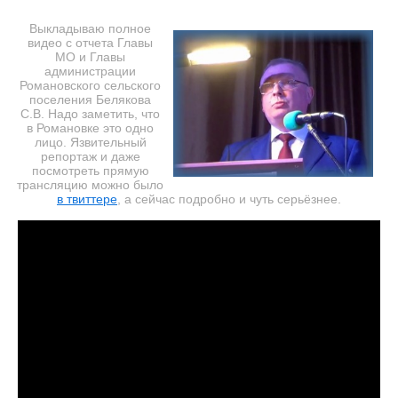
Выкладываю полное
видео с отчета Главы
МО и Главы
администрации
Романовского сельского
поселения Белякова
С.В. Надо заметить, что
в Романовке это одно
лицо. Язвительный
репортаж и даже
посмотреть прямую
трансляцию можно было
в твиттере
, а сейчас подробно и чуть серьёзнее.