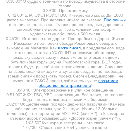
0:38’30’’ О судах с военными по поводу имущества в стороне
Углово.
0:39’30’’ Про экономику.
0:42’00’’ БЛАГОУСТРОЙСТВО. Интересного мало. Да, 1800
цветов высажено. Про деревья ничего не сказано.
Про пеньки
тоже ничего не сказано. Тут же про пешеходные дорожки и
автомобильные дороги. Про школьный светофор –
удовольствие обошлось в 500 тысяч.
0:45’30’’ Интересно про дороги. Про пробки на Дороге Жизни.
Рассказано про проект обхода Романовки с севера, с
выходом на Магнитку. Как
я уже писал
, в предлагаемом виде
этот проект только УХУДШИТ дорожную обстановку,
поскольку сведет сразу несколько автопотоков к одному
бутылочному горлышку на Румболовской горе. В 17 году,
говорит, будет разработано техническое задание. Сослался
на всеволожский виадук и отсутствие средств, но пообещал
всеми силами продвигать проект. Сергей Владимирович, не
нужен нам ТАКОЙ проект, займитесь лучше
развитием
общественного транспорта
!
0:48’40’’ Электроснабжение и уличное освещение.
0:51’00’’ ЖКХ, ГВС, ХВС, канализация. Всё плохо, но главная
беда – неплательщики, с ними мы боремся!
1:02’0’’ Общественный порядок держится патрулями! Камеры
наблюдения ставим, уже 21 штука. Из них 12 (больше
половины) – на территории МУП РКС (зачем?), а 9 камер на
съездах дорог, примыкающих к Дороге жизни (зачем???).
1:03’50’’ Культура и ветераны – это свято.
1:07’30’’ Образование. 654 ученика в школе.