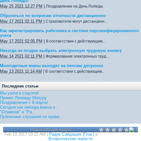
День Победы!
May 25 2021 12:27 PM
|
Поздравление на День Победы.
Обратиться по вопросам отчетности дистанционно
May 17 2021 02:11 PM
|
Страхователи могут дистанцион...
Как зарегистрировать работника в системе персонифицированного
учета
May 17 2021 02:05 PM
|
В соответствии с действующим...
Никогда не поздно выбрать электронную трудовую книжку
May 14 2021 02:11 PM
|
Формирование электронных труд...
Многодетные мамы выходят на пенсию досрочно
May 13 2021 11:14 AM
|
В соответствии с действующим...
Последние статьи
Мы ушли в соцсети!
Привет Леониду Мазуру
Поздравление с 8 марта!
Сегодня как никогда важна о...
"Олимпов" и "Ра...
Публичные слушания по прави...
Романовский пафос
1
Feb 18 2017 03:22 AM |
Радик Сайдашев (Глас)
в
Всеволожские новости