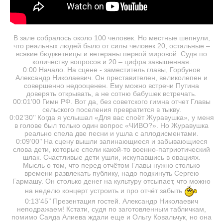
В зале собралось около 100 человек. Но местные шепнули,
что реальных людей было от силы человек 20, остальные –
всякие бюджетницы и ветераны первой мировой. Судя по
количеству вопросов и 20 – цифра завышенная.
0:00 Начало. На сцене - заместитель главы, Горбунов
Александр Николаевич. Он преставителен, великолепен и
совершенно недооценен. Ему можно встречи Путина
доверять открывать, а не сотню бабушек встречать.
00:01’00 Гимн РФ. Вот да, без советского гимна отчет Главы
сельского поселения превратится в тыкву.
0:02’30’’ Когда я услышал «Для вас споёт Журавушка», у меня
в голове был только один вопрос «ЧИВО?». Но Журавушка
реально спела две песни и ушла с аплодисментами.
0:09’00’’ На сцену вышли запинающиеся и забывающиеся
слова дети, которые спели какой-то военно-патриотический
шлак. Счастливые дети ушли, искупавшись в овациях.
Мысль о том, что перед отчётом Главы нужно столько
времени развлекать публику, надо подкинуть Сергею
Гармашу. Он столько денег на культуру отсыпает, что можно
на неделю концерт устроить и про отчёт забыть
0:13’45’’ Презентация гостей. Александр Николаевич
неподражаем! Кстати, судя по заготовленным табличкам,
помимо Саяда Алиева ждали еще и Ольгу Ковальчук, но она