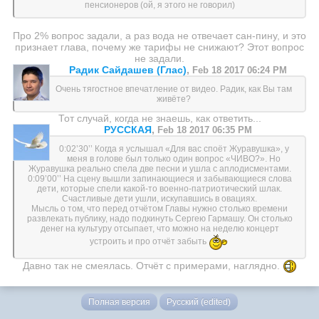
пенсионеров (ой, я этого не говорил)
Про 2% вопрос задали, а раз вода не отвечает сан-пину, и это
признает глава, почему же тарифы не снижают? Этот вопрос
не задали.
Радик Сайдашев (Глас)
,
Feb 18 2017 06:24 PM
Очень тягостное впечатление от видео. Радик, как Вы там
живёте?
Тот случай, когда не знаешь, как ответить...
РУССКАЯ
,
Feb 18 2017 06:35 PM
0:02’30’’ Когда я услышал «Для вас споёт Журавушка», у
меня в голове был только один вопрос «ЧИВО?». Но
Журавушка реально спела две песни и ушла с аплодисментами.
0:09’00’’ На сцену вышли запинающиеся и забывающиеся слова
дети, которые спели какой-то военно-патриотический шлак.
Счастливые дети ушли, искупавшись в овациях.
Мысль о том, что перед отчётом Главы нужно столько времени
развлекать публику, надо подкинуть Сергею Гармашу. Он столько
денег на культуру отсыпает, что можно на неделю концерт
устроить и про отчёт забыть
Давно так не смеялась. Отчёт с примерами, наглядно.
Полная версия
Русский (edited)