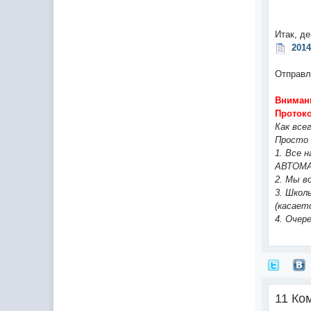
Итак, д
201
Отправл
Внимани
Протоко
Как все
Просто 
1. Все 
АВТОМАТ
2. Мы в
3. Школ
(касает
4. Очер
11 Ко