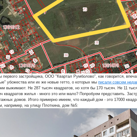
ы первого застройщика, ООО "Квартал Румболово", как говорится, впеча
ые" убожества или их же новые гетто, о которых мы
писали совсем неда
рии выжимают. Не 287 тысяч квадратов, но хотя бы 170 тысяч. Не 11 тыся
яч квадратов жилья - много это или мало? Попробуем представить. Застр
тажных домов. Итого примерно имеем, что каждый дом - это 17000 квадр
м, например, на улицу Плоткина, дом №5: