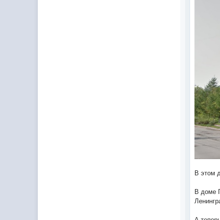
В этом 
В доме П
Ленингра
А тепер