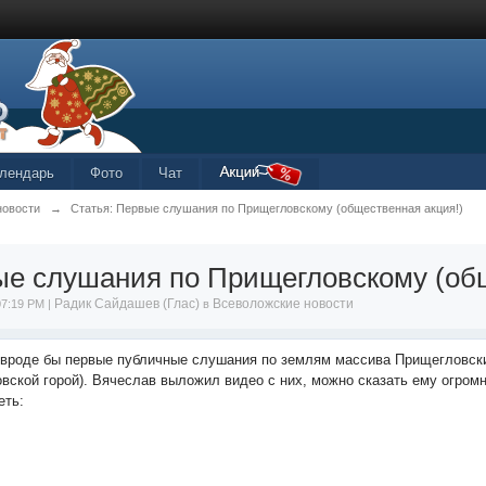
лендарь
Фото
Чат
новости
→
Статья: Первые слушания по Прищегловскому (общественная акция!)
е слушания по Прищегловскому (общ
Радик Сайдашев (Глас)
Всеволожские новости
07:19 PM |
в
вроде бы первые публичные слушания по землям массива Прищегловски
вской горой). Вячеслав выложил видео с них, можно сказать ему огромн
еть: