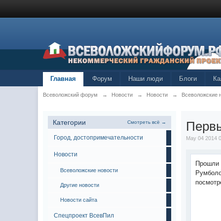
Главная
Форум
Наши люди
Блоги
Ка
Всеволожский форум
→
Новости
→
Новости
→
Всеволожские 
Категории
Первы
Смотреть всё →
Город, достопримечательности
May 04 2014 
Новости
Прошли 
Всеволожские новости
Румболо
посмотр
Другие новости
Новости сайта
Спецпроект ВсевПил