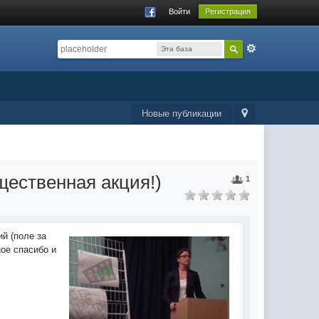
Войти
Регистрация
Эта база
данных
Новые публикации
ественная акция!)
1
й (поле за
ое спасибо и