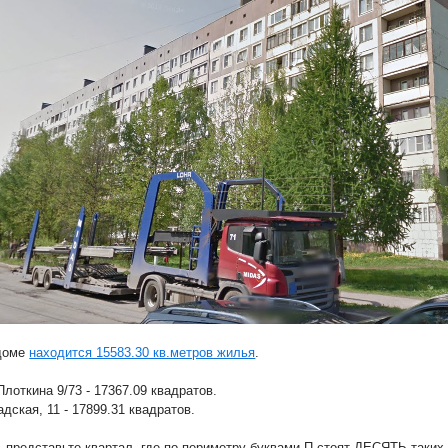
доме
находится 15583.30 кв.метров жилья
.
лоткина 9/73 - 17367.09 квадратов.
дская, 11 - 17899.31 квадратов.
ь представьте квартал, где по периметру буквами П стоят ДЕСЯТЬ таких 