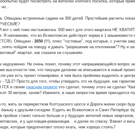
юбопытно будет посмотреть на жителей элитного поселка, который прим
 но...
а. Обещаны встроенные садики на 300 детей. Простейшие расчеты показ
РЧЕСКИЕ?
И вот с ней тоже нестыковочка. 500 мест для этого квартала НЕ ХВАТИТ
и. Я напоминаю, что во Всеволожске действует норма в 1 машиноместо 
ТСЯ!). Обещано -
2650
(!!!), плюс "гостевые", под которые, с учетом з
о, опять пойдем на поводу и давать "разрешение на отклонение"? Ну и за
антовый" квартал, как сказали на слушаниях.
м недоуменно. Не очень понял, почему этот напрашивающийся вопрос не
ие высотности тем, что текущее деление не вписывается в новый проект 
если уже есть проект планировки, в чем была проблема выделить в центр
у - ТД-2? Просто для того, чтобы утвердить это на будущее, как гаран
й ГСК в своем
ужасном проекте
это сделал, почему этого не сделал "Кв
осят 30 метров, зачем? Извините, в наше непростое время приходится по
-то, жить за перекрестком Колтушского шоссе и Дороги жизни скоро буд
в баньку к друзьям-соседям. Ездить во Всеволожск и Санкт-Петербург буд
 в пробках станет сильно больше и у будущих жителей новых кварталов,
итовских, и у щегловцев-романовцев... и далее по списку. Взвоет и весь
люди, которые предпочитают плохо ехать, чем хорошо стоять?