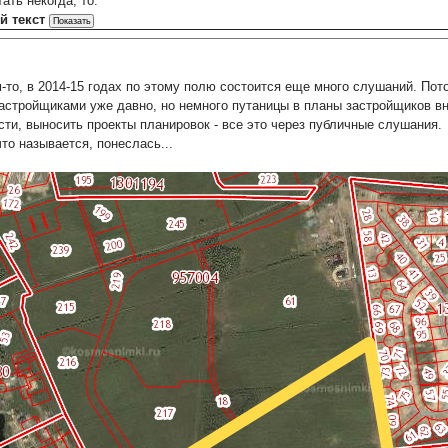
ать некогда, то:
й текст
-то, в 2014-15 годах по этому полю состоится еще много слушаний. По
астройщиками уже давно, но немного путаницы в планы застройщиков вн
сти, выносить проекты планировок - все это через публичные слушания.
что называется, понеслась...