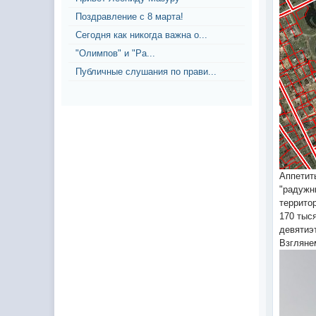
Поздравление с 8 марта!
Сегодня как никогда важна о...
"Олимпов" и "Ра...
Публичные слушания по прави...
Аппетит
"радужн
террито
170 тыс
девятиэ
Взгляне