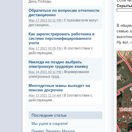
Если чит
День Победы.
Скрыты
Обратиться по вопросам отчетности
дистанционно
Страхователи могут
May 17 2021 02:11 PM
|
дистанцион...
В общем
семью з
Как зарегистрировать работника в
высотно
системе персонифицированного
Ну вот, 
учета
В соответствии с
May 17 2021 02:05 PM
|
действующим...
Никогда не поздно выбрать
электронную трудовую книжку
Формирование
May 14 2021 02:11 PM
|
электронных труд...
Многодетные мамы выходят на
пенсию досрочно
В соответствии с
May 13 2021 11:14 AM
|
действующим...
Последние статьи
Мы ушли в соцсети!
Привет Леониду Мазуру