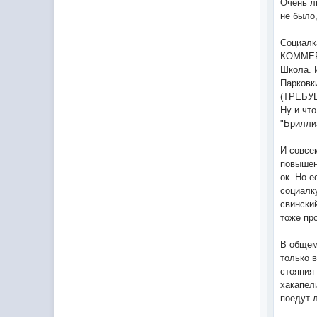
Очень л
не было,
Социалк
КОММЕ
Школа. 
Парковк
(ТРЕБУЕ
Ну и чт
"Брилли
И совсе
повышен
ок. Но 
социалк
свински
тоже пр
В общем
только 
стояния
хакапели
поедут 