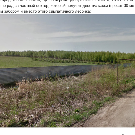
чно рад за частный сектор, который получит десятиэтажки (просят 30 мет
м забором и вместо этого симпатичного лесочка: