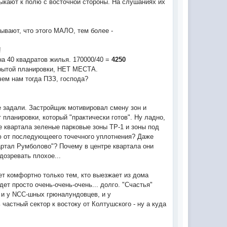
ыкают к полю с восточной стороны. На слушаниях их
ывают, что этого МАЛО, тем более -
!
на 40 квадратов жилья. 170000/40 =
4250
акрытой планировки, НЕТ МЕСТА.
чем нам тогда ПЗЗ, господа?
 задали. Застройщик мотивировал смену зон и
планировки, который "практически готов". Ну ладно,
е квартала зеленые парковые зоны ТР-1 и зоны под
тию от последующеего точечного уплотнения? Даже
артал Румболово"? Почему в центре квартала они
дозревать плохое...
ет комфортно только тем, кто выезжает из дома
ет просто очень-очень-очень... долго. "Счастья"
 и у NCC-шных грюналундовцев, и у
 частный сектор к востоку от Колтушского - ну а куда