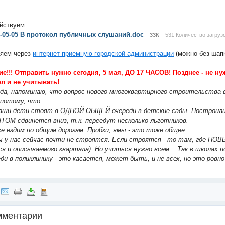
ействуем:
4-05-05 В протокол публичных слушаний.doc
33К
531 Количество загрузо
яем через
интернет-приемную городской администрации
(можно без шапк
е!!! Отправить нужно сегодня, 5 мая, ДО 17 ЧАСОВ! Позднее - не ну
л и не учитывать!
гда, напоминаю, что вопрос нового многоквартирного строительства
потому, что:
наши дети стоят в ОДНОЙ ОБЩЕЙ очереди в детские сады. Построили н
ОМ сдвинется вниз, т.к. переедут несколько льготников.
се ездим по общим дорогам. Пробки, ямы - это тоже общее.
ы у нас сейчас почти не строятся. Если строятся - то там, где НО
ся и описываемого квартала). Но учиться нужно всем... Так в школах
еди в поликлинику - это касается, может быть, и не всех, но это ровн
мментарии