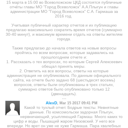
15 марта в 15:00 во Всеволожском ЦКД состоятся публичные
отчёты главы МО "Город Всеволожск" А.А.Плыгун и главы
администрации МО "Город Всеволожск" С.А. Гармаша за
2016 год.
Учитывая публичный характер отчетов и их публикацию
предлагаю максимально сократить время отчетов (суммарно
30-40 минут), и максимум времени отдать на ответы жителям
города.
Также предлагаю до начала ответов на новые вопросы
пройтись по всем вопросам, которые задавались на
прошлогоднем отчете и:
1. Рассказать о тех вопросах, по которым Сергей Алексеевич
обещал принять меры.
2. Ответить на все вопросы, ответы на которые
администрация не опубликовала. По данным официального
сайта, на отчете было задано 68 (шестьдесят восемь)
вопросов, ответы были опубликованы в трех статьях,
суммарно ответов было опубликовано только 12
(двенадцать).
---
AlexD
,
Mar 15 2017 09:41 PM
Какой то тухлый отчет. Бодрые тексты. Невнятные
данные. По комсомольски задорная Плыгун,
нервничающий, усыпляющий Гармаш. Много каких то
цифр и воды. Пышащий жаром Низовский. У него все
впереди. Но врет он уже не хуже Гармаша. Пара хвалебных