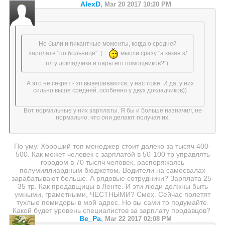
AlexD
,
Mar 20 2017 10:20 PM
Но были и пикантные моменты, когда о средней
зарплате "по больнице" (
мысли сразу "а какая з/
пл у докладчика и пары его помощников?").
А это не секрет - зп вывешиваются, у нас тоже. И да, у них
сильно выше средней, особенно у двух докладчиков))
Вот нормальные у них зарплаты. Я бы и больше назначил, не
нормально, что они делают получая их.
По уму. Хороший топ менеджер стоит далеко за тысяч 400-
500. Как может человек с зарплатой в 50-100 тр управлять
городом в 70 тысяч человек, распоряжаясь
полумиллиардным бюджетом. Водители на самосвалах
зарабатывают больше. А рядовые сотрудники? Зарплата 25-
35 тр. Как продавщицы в Ленте. И эти люди должны быть
умными, грамотными, ЧЕСТНЫМИ? Смех. Сейчас полетят
тухлые помидоры в мой адрес. Но вы сами то подумайте.
Какой будет уровень специалистов за зарплату продавцов?
Ве_Ра
,
Mar 22 2017 02:08 PM