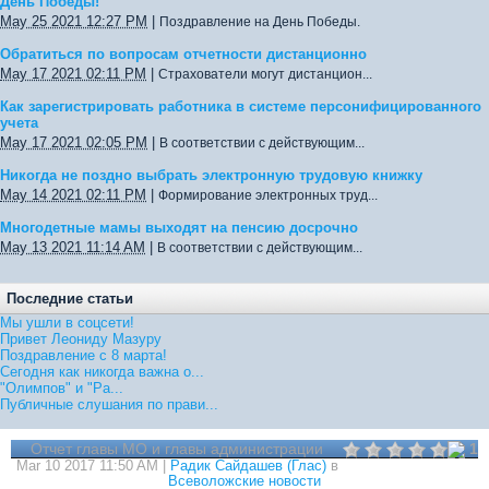
День Победы!
May 25 2021 12:27 PM
|
Поздравление на День Победы.
Обратиться по вопросам отчетности дистанционно
May 17 2021 02:11 PM
|
Страхователи могут дистанцион...
Как зарегистрировать работника в системе персонифицированного
учета
May 17 2021 02:05 PM
|
В соответствии с действующим...
Никогда не поздно выбрать электронную трудовую книжку
May 14 2021 02:11 PM
|
Формирование электронных труд...
Многодетные мамы выходят на пенсию досрочно
May 13 2021 11:14 AM
|
В соответствии с действующим...
Последние статьи
Мы ушли в соцсети!
Привет Леониду Мазуру
Поздравление с 8 марта!
Сегодня как никогда важна о...
"Олимпов" и "Ра...
Публичные слушания по прави...
Отчет главы МО и главы администрации
1
Mar 10 2017 11:50 AM |
Радик Сайдашев (Глас)
в
Всеволожские новости