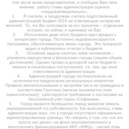
том числе моим представителем, я сообщаю Вам свое
мнение: работу главы администрации оценить
«неудовлетворительно».
1. Я считала, и продолжаю считать подготовленный
администрацией бюджет-2016 не отвечающим интересам
жителей. То, что Вы голосовали за его принятие – отдельная
история, но сейчас я оцениваю не Вас.
2. Исполнение даже этого бюджета идет вразрез с
интересами города. Постоянно недофинансируются
программы, обеспечивающие жизнь города. Это прекрасно
видно в публикуемых отчетах о бюджете.
3. Основная задача нанятых нами чиновников –
управлять имуществом и финансами города (нашим общим
достоянием). Однако провал в доходной части бюджета –
именно в неналоговых поступлениях, т.е. там, где зона
ответственности администрации.
4. Администрацией города систематически не
исполняются предписания региональных комитетов:
Правила землепользования и застройки так и не приведены в
соответствие Генплану (жители занимаются этим
самостоятельно); саботируется требование о постановке на
бесхозяйный учет парка «Софиевка».
5. Город оказался беззащитен перед захватом земель
неразграниченной гос.собственности. Как выяснилось, глава
администрации знал, что у города отсутствуют официально
зарегистрированные границы. Но говорить о том, что «на это
просто нет денег» на фоне многомиллионного и
многолетнего финансирования АМУ «МФЦ» - наглая ложь.