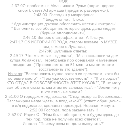
ФОК)
2:37:07: проблемы в Мельничном Ручье (парки, дороги,
спорт), ответ А.Гармаша (придите. разберёмся).
2:43:00 Господин у микрофона:
* Бюджета нет. Плохо.
* Администрация должна обеспечить жёсткий контроль!
* Выполнить все обещания, которые здесь даны людям
(бурные аплодисменты).
2:46:10 Вопрос о штрафах, ответ А.Плыгун.
2:47:17 Об ИСТОРИИ ГОРОДА, старом вокзале, о МУЗЕЕ
там, о мэре с Луганска,
2:47:40 шутливые ответы:
2:49:17 "Что мы могли - сделали", "Мы восстановили дом
купца Хомякова". Перебранка про обещания и музейные
ожидания. ("Пришла смета на 51 млн, и мы не можем
восстановить это здание").
Из зала
: "Восстановить нужно вокзал со временем, хотя бы
оставьте место", - "Там уже собственность", - "Кто продал?
КТО ОТДАЛ В СОБСТВЕННОСТЬ ЭТОТ КУСОК?", "Я не могу
вам об этом сказать, мы этим не занимались", - "Земли нету,
и кто взял - не знаем?.."
2:51:00 О городском ж/д вокзале: "Стыд-позор за Всеволожск..
Пассажирам негде ждать, а вход какой?" (ответ: обращались
в ж/д ведомство, сделаны переходы). Нервная минута.
2:52:00 Господа, пора заканчивать!!!
2:52:07 Радик С.: "Нам было обещано, что будем здесь до
тех пор, пока не получим всех ответов".
Из зала: "Почему всем не дали выступить?"