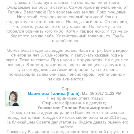
граждан. Пара ругательных. Ни скандала, ни интриги.
Ожидаемые вопросы и ответы. Самое яркое впечатление, от
Галины Вавиловой! Про ворованную землю. Ярко пунцовый
Низовский, стал похож на спелый помидор! Как он
подпрыгнул от этого вопроса. Но ведь так и есть. Он говорил,
что землю украли, что она уголовная. Но почему то он
побоялся обвинить кого либо. Хотя и так все ясно. И тут же он
берет это землю себе. Хозяйственный товарищ то. Грабь
награбленное.
Может власти сделать видео ролик. Часа на три. Взять видео
отчетов за лет 5. Смиксовать. И запускать каждый год на
экран. Теже те тексты. Про надои и о трудностях. На сцене те
же лица. В зале традиционно, пара пиарящихся депутатов,
куча сотрудников из Администрации, куча не очень
понимающий зачем они там, пенсионеров. Группа одних и
тех же активистов.
Фарс.
Вавилова Галина (Галя)
,
Mar 16 2017 11:22 PM
Я не принимаю отчет главы!
Открытое обращение к депутату.
Уважаемая Полина Владимировна!
15 марта глава администрации г.Всеволожск отчитывался
перед жителями города об итогах своей работы за 2016 год.
На ближайшем Совете депутатов вы будете давать оценку его
работе.
Поскольку Вы являетесь представителем жителей округа, и в