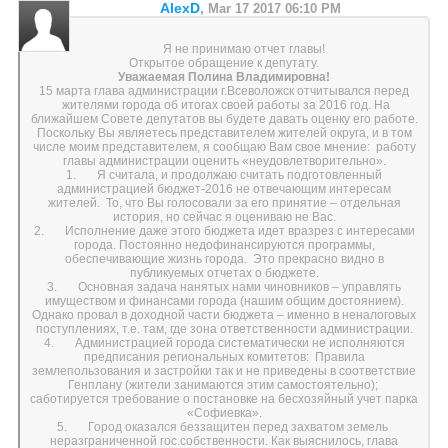
AlexD
,
Mar 17 2017 06:10 PM
Я не принимаю отчет главы!
Открытое обращение к депутату.
Уважаемая Полина Владимировна!
15 марта глава администрации г.Всеволожск отчитывался перед
жителями города об итогах своей работы за 2016 год. На
ближайшем Совете депутатов вы будете давать оценку его работе.
Поскольку Вы являетесь представителем жителей округа, и в том
числе моим представителем, я сообщаю Вам свое мнение: работу
главы администрации оценить «неудовлетворительно».
1. Я считала, и продолжаю считать подготовленный
администрацией бюджет-2016 не отвечающим интересам
жителей. То, что Вы голосовали за его принятие – отдельная
история, но сейчас я оцениваю не Вас.
2. Исполнение даже этого бюджета идет вразрез с интересами
города. Постоянно недофинансируются программы,
обеспечивающие жизнь города. Это прекрасно видно в
публикуемых отчетах о бюджете.
3. Основная задача нанятых нами чиновников – управлять
имуществом и финансами города (нашим общим достоянием).
Однако провал в доходной части бюджета – именно в неналоговых
поступлениях, т.е. там, где зона ответственности администрации.
4. Администрацией города систематически не исполняются
предписания региональных комитетов: Правила
землепользования и застройки так и не приведены в соответствие
Генплану (жители занимаются этим самостоятельно);
саботируется требование о постановке на бесхозяйный учет парка
«Софиевка».
5. Город оказался беззащитен перед захватом земель
неразграниченной гос.собственности. Как выяснилось, глава