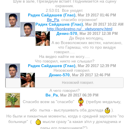
Шум в зале, Президиум встаёт. Поднимается на сцену
охранник.
2:53:01 Все уходят.
Радик Сайдашев (Глас)
,
Mar 19 2017 01:46 PM
Ве_Ра
, спасибо огромное!
Радик Сайдашев (Глас)
,
Mar 20 2017 10:22 AM
http://konkretno.ru/...vletvoreny.html
Денис-570
,
Mar 20 2017 12:38 PM
Да Вера молодец,
А во Всеволожских вестях, написано,
что Гармаш, что то про виадук
говорил.....
На видео найти не могу.....
Что говорил, никто не слышал?
Радик Сайдашев (Глас)
,
Mar 20 2017 12:39 PM
Низовский говорил.
Денис-570
,
Mar 20 2017 12:46 PM
Низовский говорил.
А чего говорил?
Ве_Ра
,
Mar 20 2017 06:39 PM
Спасибо всем за "спасибо"
(требую медальку,
ибо пытка - выслушивать оба доклада
).
Но были и пикантные моменты, когда о средней зарплате "по
больнице" (
мысли сразу "а какая з/пл у докладчика и
пары его помощников?").