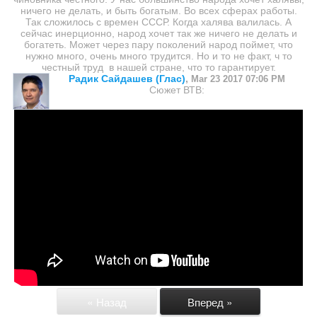
ничего не делать, и быть богатым. Во всех сферах работы.
Так сложилось с времен СССР. Когда халява валилась. А
сейчас инерционно, народ хочет так же ничего не делать и
богатеть. Может через пару поколений народ поймет, что
нужно много, очень много трудится. Но и то не факт, ч то
честный труд в нашей стране, что то гарантирует.
Радик Сайдашев (Глас)
,
Mar 23 2017 07:06 PM
Сюжет ВТВ:
« Назад
Вперед »