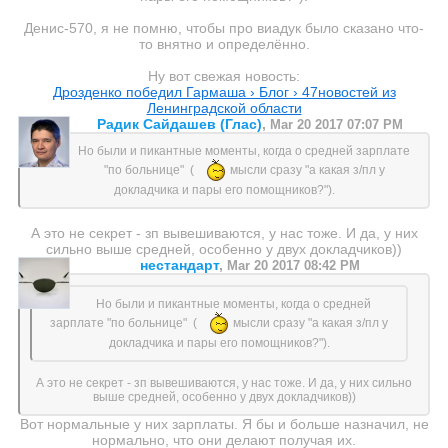
Денис-570, я не помню, чтобы про виадук было сказано что-
то внятно и определённо.
Ну вот свежая новость:
Дрозденко победил Гармаша › Блог › 47новостей из
Ленинградской области
Радик Сайдашев (Глас)
,
Mar 20 2017 07:07 PM
Но были и пикантные моменты, когда о средней зарплате
"по больнице" (
мысли сразу "а какая з/пл у
докладчика и пары его помощников?").
А это не секрет - зп вывешиваются, у нас тоже. И да, у них
сильно выше средней, особенно у двух докладчиков))
нестандарт
,
Mar 20 2017 08:42 PM
Но были и пикантные моменты, когда о средней
зарплате "по больнице" (
мысли сразу "а какая з/пл у
докладчика и пары его помощников?").
А это не секрет - зп вывешиваются, у нас тоже. И да, у них сильно
выше средней, особенно у двух докладчиков))
Вот нормальные у них зарплаты. Я бы и больше назначил, не
нормально, что они делают получая их.