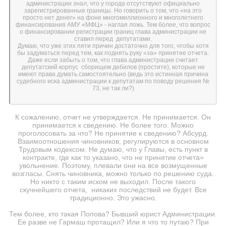
администрации знал, что у города отсутствуют официально
зарегистрированные границы. Но говорить о том, что «на это
просто нет денег» на фоне многомиллионного и многолетнего
финансирования АМУ «МФЦ» - наглая ложь. Тем более, что вопрос
о финансировании регистрации границ глава администрации не
ставил перед депутатами.
Думаю, что уже этих пяти причин достаточно для того, чтобы хотя
бы задуматься перед тем, как поднять руку «за» принятие отчета.
Даже если забыть о том, что глава администрации считает
депутатский корпус сборищем дебилов (простите), которые не
имеют права думать самостоятельно (ведь это истинная причина
судебного иска администрации к депутатам по поводу решения №
73, не так ли?)
К сожалению, отчет не утверждается. Не принимается. Он
принимается к сведению. Не более того. Можно
проголосовать за что? Не принятие к сведению? Абсурд.
Взаимоотношения чиновников, регулируются в основном
Трудовым кодексом. Не думаю, что у Главы, есть пункт в
контракте, где как то указано, что не принятие отчета=
увольнение. Поэтому, плевали они на все возмущенные
возгласы. Снять чиновника, можно только по решению суда.
Но никто с таким иском не выходил. После такого
скучнейшего отчета, никаких последствий не будет. Все
традиционно. Это ужасно.
Тем более, кто такая Попова? Бывший юрист Администрации.
Ее разве не Гармаш протащил? Или я что то путаю? При