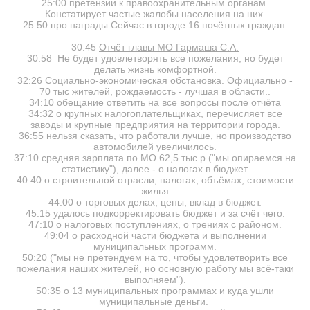
25:00 претензии к правоохранительным органам.
Констатирует частые жалобы населения на них.
25:50 про награды.Сейчас в городе 16 почётных граждан.
30:45
Отчёт главы МО Гармаша С.А.
30:58 Не будет удовлетворять все пожелания, но будет
делать жизнь комфортной.
32:26 Социально-экономическая обстановка. Официально -
70 тыс жителей, рождаемость - лучшая в области..
34:10 обещание ответить на все вопросы после отчёта
34:32 о крупных налогоплательщиках, перечисляет все
заводы и крупные предприятия на территории города.
36:55 нельзя сказать, что работали лучше, но производство
автомобилей увеличилось.
37:10 средняя зарплата по МО 62,5 тыс.р.("мы опираемся на
статистику"), далее - о налогах в бюджет.
40:40 о строительной отрасли, налогах, объёмах, стоимости
жилья
44:00 о торговых делах, цены, вклад в бюджет.
45:15 удалось подкорректировать бюджет и за счёт чего.
47:10 о налоговых поступлениях, о трениях с районом.
49:04 о расходной части бюджета и выполнении
муниципальных программ.
50:20 ("мы не претендуем на то, чтобы удовлетворить все
пожелания наших жителей, но основную работу мы всё-таки
выполняем").
50:35 о 13 муниципальных программах и куда ушли
муниципальные деньги.