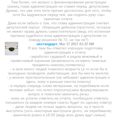
Тем более, что вопрос о финансировании регистрации
границ глава администрации не ставил перед депутатами.
Думаю, что уже этих пяти причин достаточно для того, чтобы
хотя бы задуматься перед тем, как поднять руку «за»
принятие отчета.
Даже если забыть о том, что глава администрации считает
депутатский корпус сборищем дебилов (простите), которые
не имеют права думать самостоятельно (ведь это истинная
причина судебного иска администрации к депутатам по
поводу решения № 73, не так ли?)
нестандарт
,
Mar 17 2017 01:32 AM
Я все таки бы отметил хорошую подготовку
администрации к отчету:
- заработал гардероб и рядом вежливый и
приветливый охранник (возможность оставить тяжелые
предметы наконец появилась)
- в зале много людей пожилого возраста (а то если бы в
выходные проводили, работающие, все бы места заняли)
- у многих пригласительные (не забывает администрация и
здесь, кому и раньше смогла помочь)
- в первую очередь слово ветеранам, не перебивали если
человек забыл, что хотел спросить(сами формулировали
вопрос и помогали закончить речь)
- кому не успели ответить на отчете, пообещали ответить
письменно (в каждом номере газеты будет по одному ответу)
- дали людям не только задать вопросы, ну и просто
выступить (хоть некоторые выступали долго, не перебивали)
- закончили ровно в 18:00 (ведь всех дома ждут семьи).