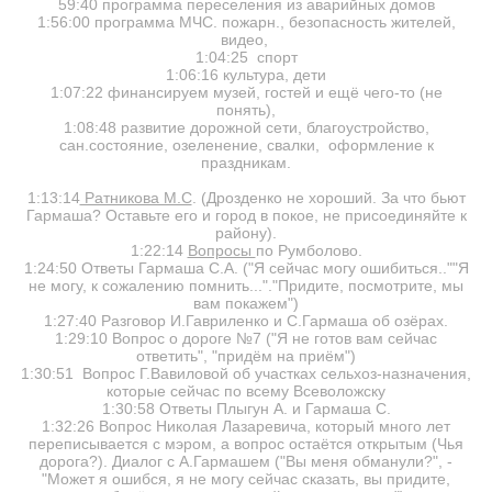
59:40 программа переселения из аварийных домов
1:56:00 программа МЧС. пожарн., безопасность жителей,
видео,
1:04:25 спорт
1:06:16 культура, дети
1:07:22 финансируем музей, гостей и ещё чего-то (не
понять),
1:08:48 развитие дорожной сети, благоустройство,
сан.состояние, озеленение, свалки, оформление к
праздникам.
1:13:14
Ратникова М.С
. (Дрозденко не хороший. За что бьют
Гармаша? Оставьте его и город в покое, не присоединяйте к
району).
1:22:14
Вопросы
по Румболово.
1:24:50 Ответы Гармаша С.А. ("Я сейчас могу ошибиться..""Я
не могу, к сожалению помнить..."."Придите, посмотрите, мы
вам покажем")
1:27:40 Разговор И.Гавриленко и С.Гармаша об озёрах.
1:29:10 Вопрос о дороге №7 ("Я не готов вам сейчас
ответить", "придём на приём")
1:30:51 Вопрос Г.Вавиловой об участках сельхоз-назначения,
которые сейчас по всему Всеволожску
1:30:58 Ответы Плыгун А. и Гармаша С.
1:32:26 Вопрос Николая Лазаревича, который много лет
переписывается с мэром, а вопрос остаётся открытым (Чья
дорога?). Диалог с А.Гармашем ("Вы меня обманули?", -
"Может я ошибся, я не могу сейчас сказать, вы придите,