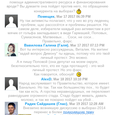
помощи административного ресурса и финансирования
вроде? Вы думаете она пойдет против него, по обращению
конкурента на выборах?
Помещик
,
Mar 17 2017 06:39 PM
Ну так активисты полагают, что у них во рту леденец
проблем, щас рассосётся и проблемы решатся. На
самом деле, избиратели каждый раз активистам в рот
мячик от гольфа закладывают, в виде Гармашей, Поповых,
Сукиасянов, Матвеевых... . Соси, не соси...
Правильно, фарс.
Вавилова Галина (Галя)
,
Mar 17 2017 07:13 PM
Вот ты интересно рассуждаешь, Виталик. На митинг
"задай вопрос Димону" ты идешь, потому что это твой
личный протест. Это можно.
А я пишу Поповой (она депутат на моем округе,
безотносительно того, кто ее туда протащил) - это мой
личный протест. Но это фарс.
Как говорится, обоснуй!
AlexD
,
Mar 18 2017 10:10 PM
Народ заслуживает то Правительство, которое имеет.
Банально. Но так. Так как большинству пох., то будет
так как есть. А горстка неравнодушных, не переломит
равнодушие огромного стада. Стадо будет жевать, давать
молоко, и так же покорно пойдет на убой...
Радик Сайдашев (Глас)
,
Mar 19 2017 12:28 AM
Внезапно возникшую дискуссию о выборах-2014
перенес в более
подходящую тему
.