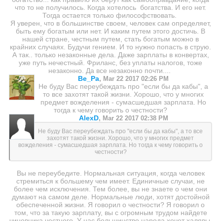
что то не получилось. Когда хотелось богатства. И его нет.
Тогда остается только философствовать.
Я уверен, что в большинстве своем, человек сам определяет,
быть ему богатым или нет. И каким путем этого достичь. В
нашей стране, честным путем, стать богатым можно в
крайних случаях. Будучи гением. И то нужно попасть в струю.
А так.. только незаконные дела. Даже зарплаты в конвертах,
уже путь нечестный. Фриланс, без уплаты налогов, тоже
незаконно. Да все незаконно почти....
Ве_Ра
,
Mar 22 2017 02:26 PM
Не буду Вас переубеждать про "если бы да кабы", а
то все захотят такой жизни. Хорошо, что у многих
предмет вожделения - сумасшедшая зарплата. Но
тогда к чему говорить о честности?
AlexD
,
Mar 22 2017 02:38 PM
Не буду Вас переубеждать про "если бы да кабы", а то все
захотят такой жизни. Хорошо, что у многих предмет
вожделения - сумасшедшая зарплата. Но тогда к чему говорить о
честности?
Вы не переубедите. Нормальная ситуация, когда человек
стремиться к большему чем имеет. Единичные случаи, не
более чем исключения. Тем более, вы не знаете о чем они
думают на самом деле. Нормальные люди, хотят достойной
обеспеченной жизни. Я говорил о честности? Я говорил о
том, что за такую зарплату, вы с огромным трудом найдете
чиновника честного. У нас большинство народа хочет халявы,