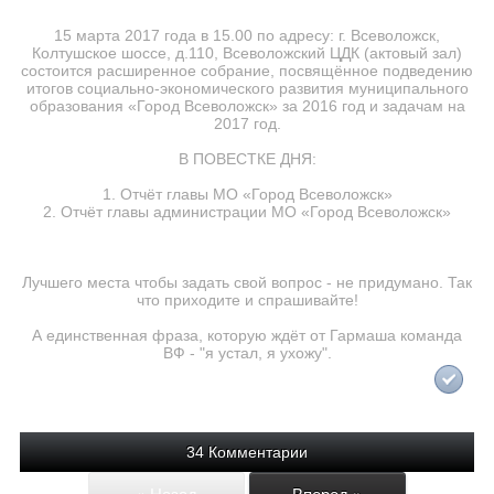
15 марта 2017 года в 15.00 по адресу: г. Всеволожск,
Колтушское шоссе, д.110, Всеволожский ЦДК (актовый зал)
состоится расширенное собрание, посвящённое подведению
итогов социально­-экономического развития муниципального
образования «Город Всеволожск» за 2016 год и задачам на
2017 год.
В ПОВЕСТКЕ ДНЯ:
1. Отчёт главы МО «Город Всеволожск»
2. Отчёт главы администрации МО «Город Всеволожск»
Лучшего места чтобы задать свой вопрос - не придумано. Так
что приходите и спрашивайте!
А единственная фраза, которую ждёт от Гармаша команда
ВФ - "я устал, я ухожу".
34 Комментарии
« Назад
Вперед »