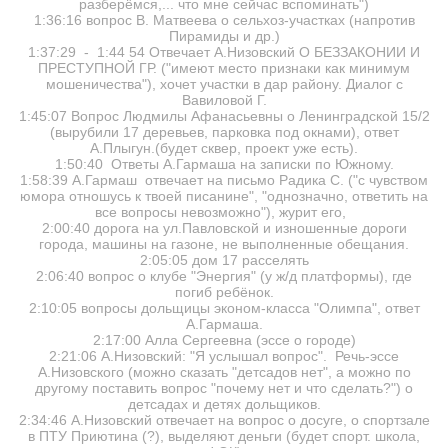
разберёмся,... что мне сейчас вспоминать")
1:36:16 вопрос В. Матвеева о сельхоз-участках (напротив
Пирамиды и др.)
1:37:29 - 1:44 54 Отвечает А.Низовский О БЕЗЗАКОНИИ И
ПРЕСТУПНОЙ ГР. ("имеют место признаки как минимум
мошеничества"), хочет участки в дар району. Диалог с
Вавиловой Г.
1:45:07 Вопрос Людмилы Афанасьевны о Ленинградской 15/2
(вырубили 17 деревьев, парковка под окнами), ответ
А.Плыгун.(будет сквер, проект уже есть).
1:50:40 Ответы А.Гармаша на записки по Южному.
1:58:39 А.Гармаш отвечает на письмо Радика С. ("с чувством
юмора отношусь к твоей писанине", "однозначно, ответить на
все вопросы невозможно"), журит его,
2:00:40 дорога на ул.Павловской и изношенные дороги
города, машины на газоне, не выполненные обещания.
2:05:05 дом 17 расселять
2:06:40 вопрос о клубе "Энергия" (у ж/д платформы), где
погиб ребёнок.
2:10:05 вопросы дольщицы эконом-класса "Олимпа", ответ
А.Гармаша.
2:17:00 Алла Сергеевна (эссе о городе)
2:21:06 А.Низовский: "Я услышал вопрос". Речь-эссе
А.Низовского (можно сказать "детсадов нет", а можно по
другому поставить вопрос "почему нет и что сделать?") о
детсадах и детях дольщиков.
2:34:46 А.Низовский отвечает на вопрос о досуге, о спортзале
в ПТУ Приютина (?), выделяют деньги (будет спорт. школа,