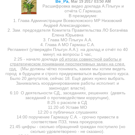
Ве_Ра
,
Mar 19 2017 03:50 AM
Расшифровка видео доклада А.Плыгун и
отчёта С.Гармаша.
В президиуме:
1. Глава Администрации Всеволожского МР Низовский
Андрей Александрович,
2. Зам. председателя Комитета Правительства ЛО Богачёва
Елена Юрьевна
3. Глава МО Плыгун А.А.
4. Глава А МО Гармаш С.А.
Регламент (утверждён Плыгун А.А.): на доклад и отчёт по 40
минут, на вопросы 1 час,
2:25 - начало доклада
об итогах совместной работы и
стратегическом понимании перспективных задач на след.
год.
(Мы должны чётко понимать, каким мы хотим видеть
город в будущем и строго придерживаться выбранного курса.
Было 20 депутатов, сейчас 18. Ещё двоих нужно выбрать.
Занимались координированием работы исполнит. и
законодат. власти).
6:10 О деятельности СД,, заседаниях, решениях (девять
заседаний о противодействии коррупции),
8:25 о расколе в СД
11:20 об Уставе МО
12:20 о публичных слушаниях
14:00 поручение Гармашу С.А. - срочно привести в
соответствие ПЗЗ, тема прокуроров.
21:45 цифры - сколько обращений граждан поступило (но
сколько удовлетворено - не сказано).