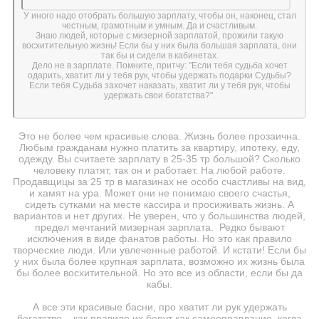
У иного надо отобрать большую зарплату, чтобы он, наконец, стал
честным, грамотным и умным. Да и счастливым.
Знаю людей, которые с мизерной зарплатой, прожили такую
восхитительную жизнь! Если бы у них была большая зарплата, они
так бы и сидели в кабинетах.
Дело не в зарплате. Помните, притчу: "Если тебя судьба хочет
одарить, хватит ли у тебя рук, чтобы удержать подарки Судьбы?
Если тебя Судьба захочет наказать, хватит ли у тебя рук, чтобы
удержать свои богатства?".
Это не более чем красивые слова. Жизнь более прозаична.
Любым гражданам нужно платить за квартиру, ипотеку, еду,
одежду. Вы считаете зарплату в 25-35 тр большой? Сколько
человеку платят, так он и работает. На любой работе.
Продавщицы за 25 тр в магазинах не особо счастливы на вид,
и хамят на ура. Может они не понимаю своего счастья,
сидеть сутками на месте кассира и просиживать жизнь. А
вариантов и нет других. Не уверен, что у большинства людей,
предел мечтаний мизерная зарплата. Редко бывают
исключения в виде фанатов работы. Но это как правило
творческие люди. Или увлеченные работой. И кстати! Если бы
у них была более крупная зарплата, возможно их жизнь была
бы более восхитительной. Но это все из области, если бы да
кабы.
А все эти красивые басни, про хватит ли рук удержать
богатство... как правило их берут как самооправдание, когда