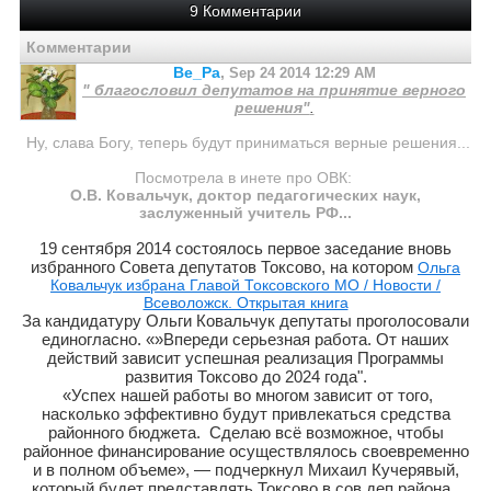
9 Комментарии
Комментарии
Ве_Ра
,
Sep 24 2014 12:29 AM
" благословил депутатов на принятие верного
решения"
.
Ну, слава Богу, теперь будут приниматься верные решения...
Посмотрела в инете про ОВК:
О.В. Ковальчук, доктор педагогических наук,
заслуженный учитель РФ...
19 сентября 2014 состоялось первое заседание вновь
избранного Совета депутатов Токсово, на котором
Ольга
Ковальчук избрана Главой Токсовского МО /
Новости /
Всеволожск. Открытая книга
За кандидатуру Ольги Ковальчук депутаты проголосовали
единогласно. «»Впереди серьезная работа. От наших
действий зависит успешная реализация Программы
развития Токсово до 2024 года".
«Успех нашей работы во многом зависит от того,
насколько эффективно будут привлекаться средства
районного бюджета. Сделаю всё возможное, чтобы
районное финансирование осуществлялось своевременно
и в полном объеме», — подчеркнул Михаил Кучерявый,
который будет представлять Токсово в сов.деп.района..