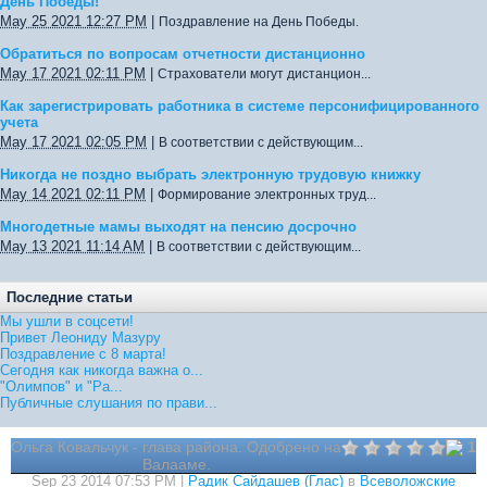
День Победы!
May 25 2021 12:27 PM
|
Поздравление на День Победы.
Обратиться по вопросам отчетности дистанционно
May 17 2021 02:11 PM
|
Страхователи могут дистанцион...
Как зарегистрировать работника в системе персонифицированного
учета
May 17 2021 02:05 PM
|
В соответствии с действующим...
Никогда не поздно выбрать электронную трудовую книжку
May 14 2021 02:11 PM
|
Формирование электронных труд...
Многодетные мамы выходят на пенсию досрочно
May 13 2021 11:14 AM
|
В соответствии с действующим...
Последние статьи
Мы ушли в соцсети!
Привет Леониду Мазуру
Поздравление с 8 марта!
Сегодня как никогда важна о...
"Олимпов" и "Ра...
Публичные слушания по прави...
Ольга Ковальчук - глава района. Одобрено на
1
Валааме.
Sep 23 2014 07:53 PM |
Радик Сайдашев (Глас)
в
Всеволожские