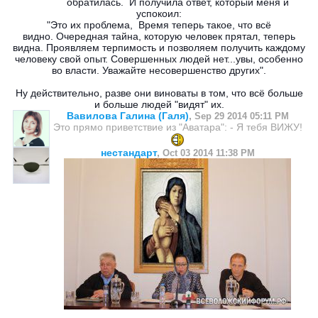
обратилась. И получила ответ, который меня и
успокоил:
"Это их проблема,
Время теперь такое, что всё
видно.
Очередная тайна, которую человек прята
л, теперь
видна.
Проявляем терпимость и позволяем получить каждому
человеку свой опыт.
Совершенных людей нет...увы,
особенно
во власти. У
важайте несовершенство других".
Ну действительно, разве они виноваты в том, что всё больше
и больше людей "видят" их.
Вавилова Галина (Галя)
,
Sep 29 2014 05:11 PM
Это прямо приветствие из "Аватара": - Я тебя ВИЖУ!
нестандарт
,
Oct 03 2014 11:38 PM