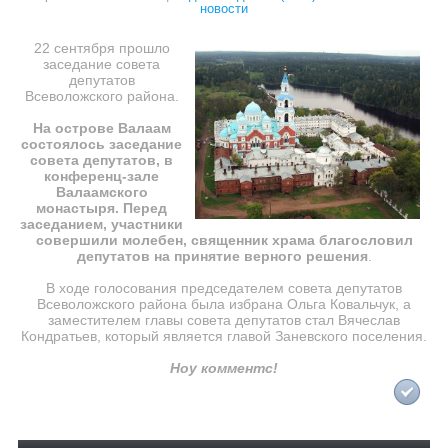
новости
22 сентября прошло
заседание совета
депутатов
Всеволожского района.
На острове Валаам
состоялось заседание
совета депутатов, в
конференц-зале
Валаамского
монастыря. Перед
заседанием, участники
совершили молебен, священник храма благословил
депутатов на принятие верного решения
.
В ходе голосования председателем совета депутатов
Всеволожского района была избрана Ольга Ковальчук, а
заместителем главы совета депутатов стал Вячеслав
Кондратьев, который является главой Заневского поселения.
Ноу комментс!