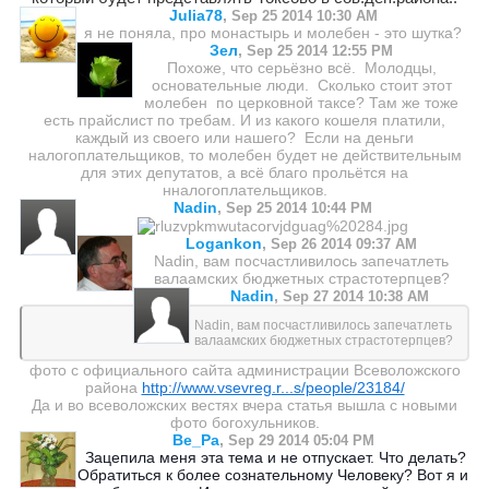
Julia78
,
Sep 25 2014 10:30 AM
я не поняла, про монастырь и молебен - это шутка?
Зел
,
Sep 25 2014 12:55 PM
Похоже, что серьёзно всё. Молодцы,
основательные люди. Сколько стоит этот
молебен по церковной таксе? Там же тоже
есть прайслист по требам. И из какого кошеля платили,
каждый из своего или нашего? Если на деньги
налогоплательщиков, то молебен будет не действительным
для этих депутатов, а всё благо прольётся на
нналогоплательщиков.
Nadin
,
Sep 25 2014 10:44 PM
Logankon
,
Sep 26 2014 09:37 AM
Nadin, вам посчастливилось запечатлеть
валаамских бюджетных страстотерпцев?
Nadin
,
Sep 27 2014 10:38 AM
Nadin, вам посчастливилось запечатлеть
валаамских бюджетных страстотерпцев?
фото с официального сайта администрации Всеволожского
района
http://www.vsevreg.r...s/people/23184/
Да и во всеволожских вестях вчера статья вышла с новыми
фото богохульников.
Ве_Ра
,
Sep 29 2014 05:04 PM
Зацепила меня эта тема и не отпускает. Что делать?
Обратиться к более сознательному Человеку? Вот я и