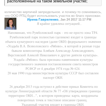
расположенные на таком земельном участке;
количество кирпичей запредельное. и почему-то сомневаюсь,
что ООО РПЦ будет использовать участок во благо прихожан.
Ирина Гавриленко
,
Jan 24 2017 11:17 PM
Я крайне удивлена ситуацией..
Напоминаю, что Румболовский парк - это не просто зона ТР4.
Румболовский парк полностью (целиком) входит в границы
объекта культурного наследия (далее ОКН) федерального значения
«Усадьба В.А. Всеволожского «Рябово», в которой в разные годы
бывали композиторы Алябьев Александр Александрович,
Верстовский Алексей Николаевич и другие деятели культуры».
Усадьба «Рябово» была признана памятником культуры
государственного значения постановлением совета министров
РСФСР от 4 декабря 1974 года № 624.
20 мая 1990 года министерством культуры СССР был составлен
паспорт ОКН.
26 декабря 2013 года вступил в действие приказ Комитета по
культуре Ленинградской области № 77 «Об утверждении границы
территории ОКН...", в котором приведены: карта, координаты
поворотных точек и текстовое описание границ.
Указанный участок входит в границы ОКН.