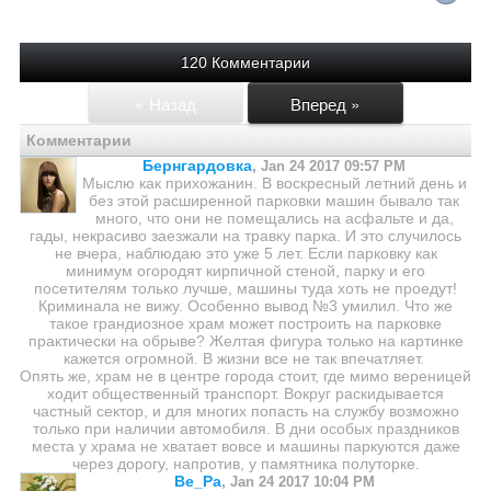
120 Комментарии
« Назад
Вперед »
Комментарии
Бернгардовка
,
Jan 24 2017 09:57 PM
Мыслю как прихожанин. В воскресный летний день и
без этой расширенной парковки машин бывало так
много, что они не помещались на асфальте и да,
гады, некрасиво заезжали на травку парка. И это случилось
не вчера, наблюдаю это уже 5 лет. Если парковку как
минимум огородят кирпичной стеной, парку и его
посетителям только лучше, машины туда хоть не проедут!
Криминала не вижу. Особенно вывод №3 умилил. Что же
такое грандиозное храм может построить на парковке
практически на обрыве? Желтая фигура только на картинке
кажется огромной. В жизни все не так впечатляет.
Опять же, храм не в центре города стоит, где мимо вереницей
ходит общественный транспорт. Вокруг раскидывается
частный сектор, и для многих попасть на службу возможно
только при наличии автомобиля. В дни особых праздников
места у храма не хватает вовсе и машины паркуются даже
через дорогу, напротив, у памятника полуторке.
Ве_Ра
,
Jan 24 2017 10:04 PM