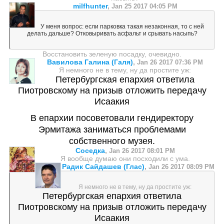
milfhunter
,
Jan 25 2017 04:05 PM
У меня вопрос: если парковка такая незаконная, то с ней
делать дальше? Отковыривать асфальт и срывать насыпь?
Восстановить зеленую посадку, очевидно.
Вавилова Галина (Галя)
,
Jan 26 2017 07:36 PM
Я немного не в тему, ну да простите уж:
Петербургская епархия ответила
Пиотровскому на призыв отложить передачу
Исаакия
В епархии посоветовали гендиректору
Эрмитажа заниматься проблемами
собственного музея.
Соседка
,
Jan 26 2017 08:01 PM
Я вообще думаю они посходили с ума.
Радик Сайдашев (Глас)
,
Jan 26 2017 08:09 PM
Я немного не в тему, ну да простите уж:
Петербургская епархия ответила
Пиотровскому на призыв отложить передачу
Исаакия