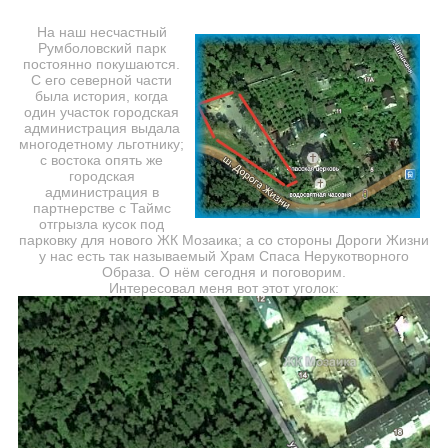
На наш несчастный
Румболовский парк
постоянно покушаются.
С его северной части
была история, когда
один участок городская
администрация выдала
многодетному льготнику;
с востока опять же
городская
администрация в
партнерстве с Таймс
отгрызла кусок под
парковку для нового ЖК Мозаика; а со стороны Дороги Жизни
у нас есть так называемый Храм Спаса Нерукотворного
Образа. О нём сегодня и поговорим.
Интересовал меня вот этот уголок: