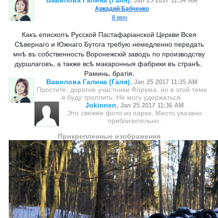
Jan 25 2017 11:34 AM
Аркадий Бабченко
8 мин
·
Какъ епископъ Русской Пастафаріанской Церкви Всея
Сѣвернаго и Южнаго Бутога требую немедленно передать
мнѣ въ собственность Воронежскій заводъ по производству
дуршлаговъ, а также всѣ макаронныя фабрики въ странѣ.
Раминь, братія.
Вавилова Галина (Галя)
,
Jan 25 2017 11:35 AM
Простите, дорогие участники Форума, но в этой теме
я буду троллить. Не могу удержаться.
Jokinnen
,
Jan 25 2017 11:36 AM
Это свежее фото из парка. Место указано
приблизительно.
Прикрепленные изображения