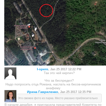
l-spero
,
Jan 25 2017 12:22 PM
Так это чей кирпич?
Что за беспредел?
Надо попросить отца Романа, наслать на бесов-кирпичников
анафему
Ирина Гавриленко
,
Jan 25 2017 12:35 PM
Это свежее фото из парка. Место указано приблизительно
В начале декабря, я пригласила представителей Комитета по