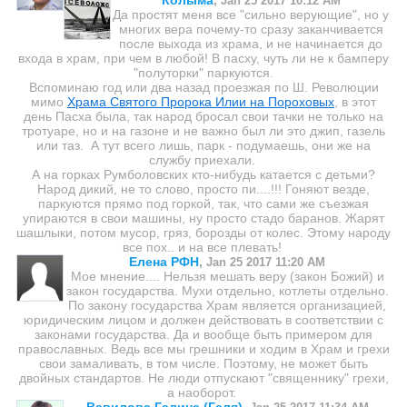
Jan 25 2017 10:12 AM
Да простят меня все "сильно верующие", но у
многих вера почему-то сразу заканчивается
после выхода из храма, и не начинается до
входа в храм, при чем в любой! В пасху, чуть ли не к бамперу
"полуторки" паркуются.
Вспоминаю год или два назад проезжая по Ш. Революции
мимо
Храма Святого Пророка Илии на Пороховых
, в этот
день Пасха была, так народ бросал свои тачки не только на
тротуаре, но и на газоне и не важно был ли это джип, газель
или таз. А тут всего лишь, парк - подумаешь, они же на
службу приехали.
А на горках Румболовских кто-нибудь катается с детьми?
Народ дикий, не то слово, просто пи....!!! Гоняют везде,
паркуются прямо под горкой, так, что сами же съезжая
упираются в свои машины, ну просто стадо баранов. Жарят
шашлыки, потом мусор, гряз, борозды от колес. Этому народу
все пох.. и на все плевать!
Елена РФН
,
Jan 25 2017 11:20 AM
Мое мнение.... Нельзя мешать веру (закон Божий) и
закон государства. Мухи отдельно, котлеты отдельно.
По закону государства Храм является организацией,
юридическим лицом и должен действовать в соответствии с
законами государства. Да и вообще быть примером для
православных. Ведь все мы грешники и ходим в Храм и грехи
свои замаливать, в том числе. Поэтому, не может быть
двойных стандартов. Не люди отпускают "священнику" грехи,
а наоборот.
Вавилова Галина (Галя)
,