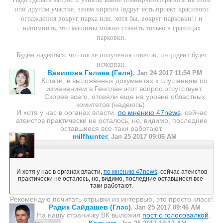
или другом участке, зачем кирпич (вдруг есть проект красивого
ограждения вокруг парка или, хотя бы, вокруг парковки!) и
напомнить, что машины можно ставить только в границах
парковки.
Будем надеяться, что после получения ответов, инцидент будет
исчерпан.
Вавилова Галина (Галя)
,
Jan 24 2017 11:54 PM
Кстати, в выложенных документах к слушаниям по
изменениям в Генплан этот вопрос отсутствует.
Скорее всего, отсеяли еще на уровне областных
комитетов (надеюсь).
И хотя у нас в органах власти,
по мнению 47news
, сейчас
атеистов практически не осталось, но, видимо, последние
оставшиеся все-таки работают.
milfhunter
,
Jan 25 2017 09:06 AM
И хотя у нас в органах власти,
по мнению 47news
, сейчас атеистов
практически не осталось, но, видимо, последние оставшиеся все-
таки работают.
Рекомендую почитать отрывки из интервью, это просто класс!
Радик Сайдашев (Глас)
,
Jan 25 2017 09:46 AM
На нашу страничку ВК выложил
пост с голосовалкой
.
Колыма
,