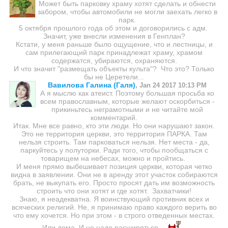
Может быть парковку храму хотят сделать и обнести
забором, чтобы автомобили не могли заехать легко в
парк.
5 октября прошлого года об этом и договорились с адм.
Значит, уже внесли изменения в Генплан?
Кстати, у меня раньше было ощущение, что и лестницы, и
сам прилегающий парк принадлежат храму, храмом
содержатся, убираются, охраняются.
И что значит "размещать объекты культа"? Что это? Только
бы не Церетели...
Вавилова Галина (Галя)
,
Jan 24 2017 10:13 PM
А я мыслю как атеист. Поэтому большая просьба ко
всем православным, которые желают оскорбиться -
прикиньтесь неграмотными и не читайте мой
комментарий.
Итак. Мне все равно, кто эти люди. Но они нарушают закон.
Это не территория церкви, это территория ПАРКА. Там
нельзя строить. Там парковаться нельзя. Нет места - да,
паркуйтесь у полуторки. Ради того, чтобы пообщаться с
товарищем на небесах, можно и пройтись.
И меня прямо выбешивает позиция церкви, которая четко
видна в заявлении. Они не в аренду этот участок собираются
брать, не выкупать его. Просто просят дать им возможность
строить что они хотят и где хотят. Захватчики!
Знаю, я неадекватна. Я воинствующий противник всех и
всяческих религий. Не, я принимаю право каждого верить во
что ему хочется. Но при этом - в строго отведенных местах.
Или дома. И не надо расширяться
.