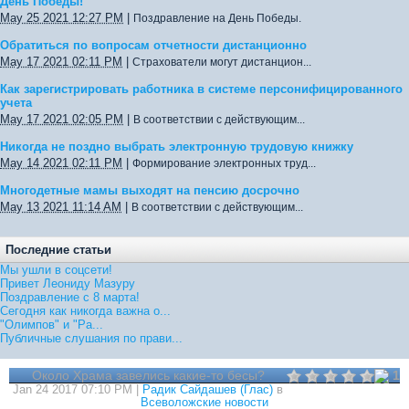
День Победы!
May 25 2021 12:27 PM
|
Поздравление на День Победы.
Обратиться по вопросам отчетности дистанционно
May 17 2021 02:11 PM
|
Страхователи могут дистанцион...
Как зарегистрировать работника в системе персонифицированного
учета
May 17 2021 02:05 PM
|
В соответствии с действующим...
Никогда не поздно выбрать электронную трудовую книжку
May 14 2021 02:11 PM
|
Формирование электронных труд...
Многодетные мамы выходят на пенсию досрочно
May 13 2021 11:14 AM
|
В соответствии с действующим...
Последние статьи
Мы ушли в соцсети!
Привет Леониду Мазуру
Поздравление с 8 марта!
Сегодня как никогда важна о...
"Олимпов" и "Ра...
Публичные слушания по прави...
Около Храма завелись какие-то бесы?
1
Jan 24 2017 07:10 PM |
Радик Сайдашев (Глас)
в
Всеволожские новости