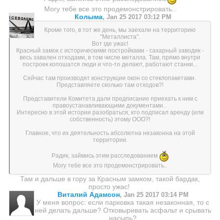
Могу тебе все это продемонстрировать..
Колыма
,
Jan 25 2017 03:12 PM
Кроме того, в тот же день, мы заехали на территорию
"Металлиста".
Вот где ужас!
Красный замок с историческими постройками - сахарный заводик -
весь завален отходами, в том числе металла. Там, прямо внутри
построек копошатся люди и что-то делают, работают станки...
Сейчас там производят конструкции окон со стеклопакетами.
Представляете сколько там отходов?!
Представители Комитета дали предписание приехать к ним с
правоустанавливающими документами..
Интересно в этой истории разобраться, кто подписал аренду (или
собственность) этому ООО?!
Главное, что их деятельность абсолютна незаконна на этой
территории.
Радик, займись этим расследованием
Могу тебе все это продемонстрировать..
Там и дальше в гору за Красным замком, такой бардак,
просто ужас!
Виталий Адамсон
,
Jan 25 2017 03:14 PM
У меня вопрос: если парковка такая незаконная, то с
ней делать дальше? Отковыривать асфальт и срывать
насыпь?