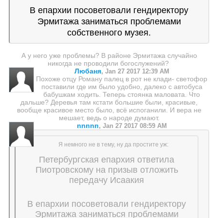
В епархии посоветовали гендиректору
Эрмитажа заниматься проблемами
собственного музея.
А у него уже проблемы? В районе Эрмитажа случайно
никогда не проводили богослужений?
Любаня
,
Jan 27 2017 12:39 AM
Похоже отцу Роману палец в рот не клади- светофор
поставили где им было удобно, далеко с автобуса
бабушкам ходить. Теперь стоянка маловата. Что
дальше? Деревья там кстати большие были, красивые,
вообще красивое место было, всё испоганили. И вера не
мешает, ведь о народе думают.
nnnnn
,
Jan 27 2017 08:59 AM
Я немного не в тему, ну да простите уж:
Петербургская епархия ответила
Пиотровскому на призыв отложить
передачу Исаакия
В епархии посоветовали гендиректору
Эрмитажа заниматься проблемами