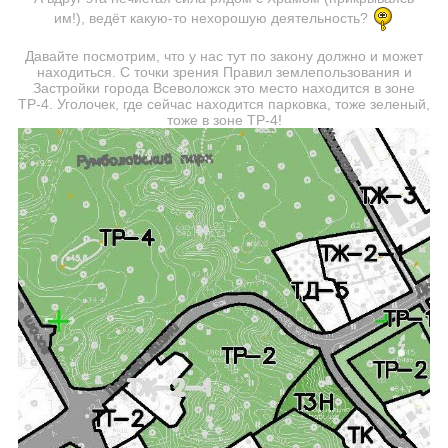
им!), ведёт какую-то нехорошую деятельность?
Давайте посмотрим, что у нас тут по закону должно и может
находиться. С точки зрения Правил землепользования и
Застройки города Всеволожск это место находится в зоне
ТР-4. Уголочек, где сейчас находится парковка, тоже зеленый,
тоже в зоне ТР-4!