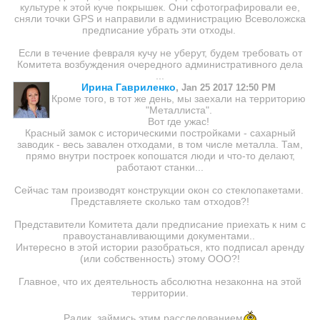
культуре к этой куче покрышек. Они сфотографировали ее,
сняли точки GPS и направили в администрацию Всеволожска
предписание убрать эти отходы.
Если в течение февраля кучу не уберут, будем требовать от
Комитета возбуждения очередного административного дела
...
Ирина Гавриленко
,
Jan 25 2017 12:50 PM
Кроме того, в тот же день, мы заехали на территорию
"Металлиста".
Вот где ужас!
Красный замок с историческими постройками - сахарный
заводик - весь завален отходами, в том числе металла. Там,
прямо внутри построек копошатся люди и что-то делают,
работают станки...
Сейчас там производят конструкции окон со стеклопакетами.
Представляете сколько там отходов?!
Представители Комитета дали предписание приехать к ним с
правоустанавливающими документами..
Интересно в этой истории разобраться, кто подписал аренду
(или собственность) этому ООО?!
Главное, что их деятельность абсолютна незаконна на этой
территории.
Радик, займись этим расследованием