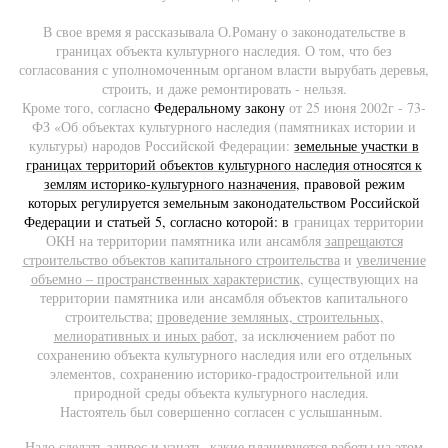
В свое время я рассказывала О.Роману о законодательстве в
границах объекта культурного наследия. О том, что без
согласования с уполномоченным органом власти вырубать деревья,
строить, и даже ремонтировать - нельзя.
Кроме того,
согласно
Федеральному закону
от 25 июня 2002г - 73-
ФЗ «Об объектах культурного наследия (памятниках истории и
культуры) народов Российской Федерации:
земельные участки в
границах территорий объектов культурного наследия относятся к
землям историко-культурного назначения
, правовой режим
которых регулируется земельным законодательством Российской
Федерации и статьей 5, согласно которой: в
границах территории
ОКН на территории памятника или ансамбля
запрещаются
строительство объектов капитального строительства
и
увеличение
объемно – пространственных характеристик
, существующих на
территории памятника или ансамбля объектов капитального
строительства;
проведение земляных, строительных,
мелиоративных и иных работ
, за исключением работ по
сохранению объекта культурного наследия или его отдельных
элементов, сохранению историко-градостроительной или
природной среды объекта культурного наследия.
Настоятель был совершенно согласен с услышанным.
Надо сделать запрос и узнать, какие планируются работы на этом