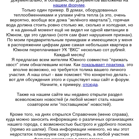
документально, и большинство документов выложены на
нашем форуме
.
Только один пример. В домах, оборудованных
теплообменниками и узлами учёта тепла (а это, очень
вероятно, вообще все дома “зелёного квартала”), горячая
вода должна стоить ровно столько же, сколько и холодная, но
я на данный момент ещё не видел ни одной квитанции в
Южном, где это сделано (хотя сам факт нарушения признан).
По моим предварительным прикидкам и имеющимся у меня
в распоряжении цифрам даже самая небольшая квартира в
Южном переплачивает УК “ВКС” несколько сот рублей.
Каждый месяц!
Я предлагаю всем жителям Южного совместно “прижать
хвост” этим обнаглевшим котам. Как
показывает практика
, это
вполне возможно, но требуется толика вашего личного
участия. А наш опыт - вам поможет. Что конкретно делать -
вот для обсуждения этого и существует наш сайт и форум.
Начните, к примеру,
отсюда
.
Также на нашем сайте мы недавно открыли раздел
всеволожских новостей (и любой может стать нашим
соавтором или “поставщиком” новостей).
Кроме того, на днях открылся Справочник (меню справа),
куда можно заносить информацию о различных организациях
нашего города, с возможностью быстрого и удобного поиска
(прямо из шапки). Пока информации немного, но мы этот
недостаток планируем скоро устранить, а любой участник