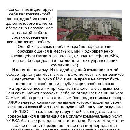
Наш сайт позиционирует
себя как гражданский
проект, одной из главных
целей которого является
абсолютно независимое
от властей любого
уровня освещение
всеволожских проблем.
Одной из главных проблем,
крайне недостаточно
обсуждающейся в местных СМИ и одновременно
касающейся
каждого
всеволожца, является сфера ЖКХ,
точнее, беспредельная наглость многих управляющих
компаний (УК).
И понятно, почему. Из каждой крупной компании в этой
сфере торчат уши местных или даже не местных чиновников
и депутатов. Ни одно СМИ в наше время не может быть
полностью свободным в публикации злободневных
материалов, всем им приходится на кого-то оглядываться.
Наш сайт - может позволить
себе не оглядываться ни на кого
.
Самым образцово-показательным беспредельщиком в сфере
ЖКХ является компания, название которой видит на своей
квитанции каждый человек, получивший нашу листовку - это
УК “ВКС”. По количеству нарушений законодательства,
содержащихся в квитанциях на оплату коммунальных услуг,
УК ВКС бьёт все рекорды нашего городка. Разумеется, это не
голословное утверждение, эти слова подтверждаются