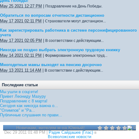
День Победы!
May 25 2021 12:27 PM
|
Поздравление на День Победы.
Обратиться по вопросам отчетности дистанционно
May 17 2021 02:11 PM
|
Страхователи могут дистанцион...
Как зарегистрировать работника в системе персонифицированного
учета
May 17 2021 02:05 PM
|
В соответствии с действующим...
Никогда не поздно выбрать электронную трудовую книжку
May 14 2021 02:11 PM
|
Формирование электронных труд...
Многодетные мамы выходят на пенсию досрочно
May 13 2021 11:14 AM
|
В соответствии с действующим...
Последние статьи
Мы ушли в соцсети!
Привет Леониду Мазуру
Поздравление с 8 марта!
Сегодня как никогда важна о...
"Олимпов" и "Ра...
Публичные слушания по прави...
Новичкам, жителям м-на Южный!
0
Dec 29 2011 01:48 PM |
Радик Сайдашев (Глас)
в
Всеволожские новости