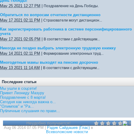
День Победы!
May 25 2021 12:27 PM
|
Поздравление на День Победы.
Обратиться по вопросам отчетности дистанционно
May 17 2021 02:11 PM
|
Страхователи могут дистанцион...
Как зарегистрировать работника в системе персонифицированного
учета
May 17 2021 02:05 PM
|
В соответствии с действующим...
Никогда не поздно выбрать электронную трудовую книжку
May 14 2021 02:11 PM
|
Формирование электронных труд...
Многодетные мамы выходят на пенсию досрочно
May 13 2021 11:14 AM
|
В соответствии с действующим...
Последние статьи
Мы ушли в соцсети!
Привет Леониду Мазуру
Поздравление с 8 марта!
Сегодня как никогда важна о...
"Олимпов" и "Ра...
Публичные слушания по прави...
Неудобно получается!
0
Aug 06 2014 07:05 PM |
Радик Сайдашев (Глас)
в
Всеволожские новости