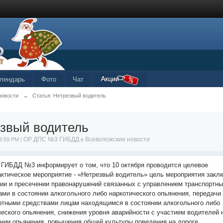
лендарь
Фото
Чат
новости
→
Статья: Нетрезвый водитель
звый водитель
ОР ДПС №3 ГИБДД
Всеволожские новости
3:59 PM |
в
ГИБДД №3 информирует о том, что 10 октября проводится целевое
ктическое мероприятие - «Нетрезвый водитель» цель мероприятия закл
ии и пресечении правонарушений связанных с управлением транспортн
ами в состоянии алкогольного либо наркотического опьянения, передачи
ртными средствами лицам находящимся в состоянии алкогольного либо
ческого опьянения, снижения уровня аварийности с участием водителей
янии опьянения, повышения общей культуры поведения на дороге.