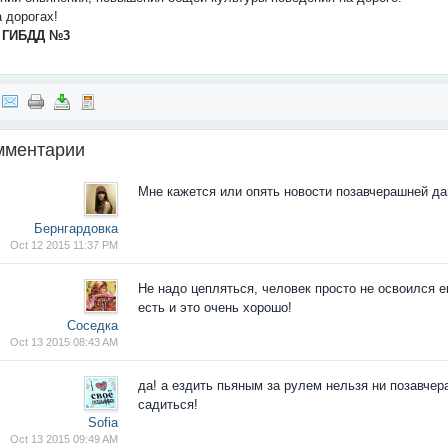
а дорогах!
 ГИБДД №3
мментарии
Мне кажется или опять новости позавчерашней д
Бернгардовка
Oct 12 2015 11:37 PM
Не надо цепляться, человек просто не освоился
есть и это очень хорошо!
Соседка
Oct 13 2015 08:43 AM
да! а ездить пьяным за рулем нельзя ни позавчер
садиться!
Sofia
Oct 13 2015 09:49 AM