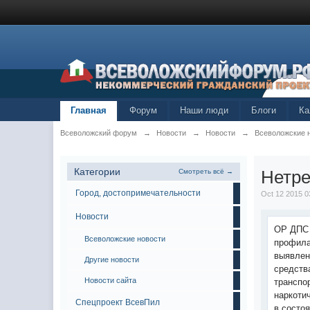
Главная
Форум
Наши люди
Блоги
Ка
Всеволожский форум
→
Новости
→
Новости
→
Всеволожские 
Категории
Нетре
Смотреть всё →
Город, достопримечательности
Oct 12 2015 0
Новости
ОР ДПС 
Всеволожские новости
профила
выявлен
Другие новости
средств
Новости сайта
транспо
наркоти
Спецпроект ВсевПил
в состо