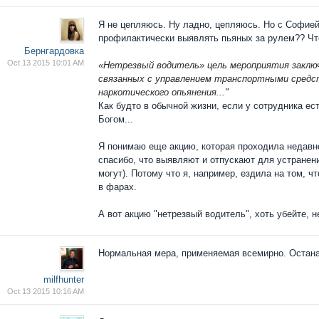
Я не цепляюсь. Ну ладно, цепляюсь. Но с Софией
профилактически выявлять пьяных за рулем?? Чт
Бернгардовка
Oct 13 2015 10:01 AM
«Нетрезвый водитель» цель мероприятия заключ
связанных с управлением транспортными средст
наркотического опьянения..."
Как будто в обычной жизни, если у сотрудника ес
Богом...
Я понимаю еще акцию, которая проходила недавно
спасибо, что выявляют и отпускают для устранени
могут). Потому что я, например, ездила на том, ч
в фарах.
А вот акцию "нетрезвый водитель", хоть убейте, 
Нормальная мера, применяемая всемирно. Остана
milfhunter
Oct 13 2015 10:16 AM