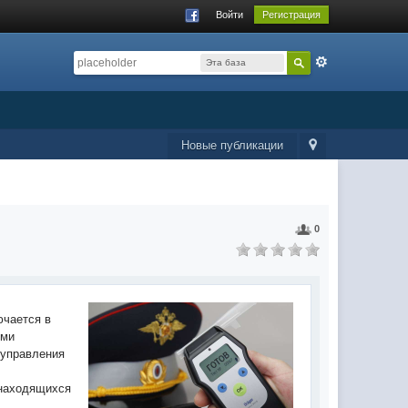
Войти
Регистрация
Эта база
данных
Новые публикации
0
ючается в
ыми
 управления
 находящихся