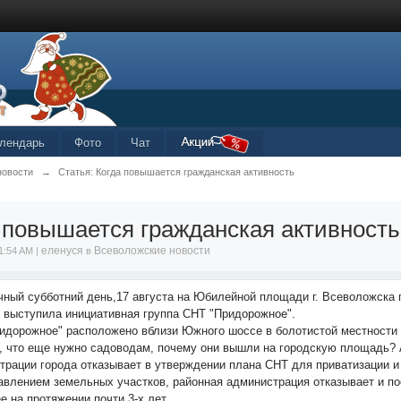
лендарь
Фото
Чат
новости
→
Статья: Когда повышается гражданская активность
 повышается гражданская активность
еленуся
Всеволожские новости
1:54 AM |
в
чный субботний день,17 августа на Юбилейной площади г. Всеволожска 
о выступила инициативная группа СНТ "Придорожное".
идорожное" расположено вблизи Южного шоссе в болотистой местности Б
, что еще нужно садоводам, почему они вышли на городскую площадь? А 
трации города отказывает в утверждении плана СНТ для приватизации 
авлением земельных участков, районная администрация отказывает и по
е на протяжении почти 3-х лет.