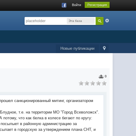
Войти
Регистрация
Эта база
данных
Новые публикации
0
прошел санкционированный митинг, организатором
лудное, т.е. на территории МО "Город Всеволожск".
потому, что как белка в колесе бегают по кругу:
и посылыет в районную администрацию за
сылает в городскую за утверждением плана СНТ, и