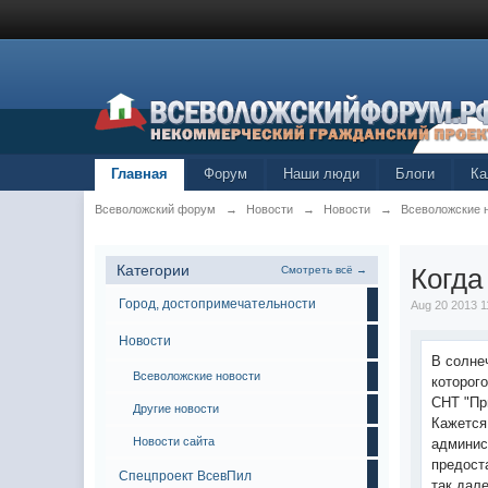
Главная
Форум
Наши люди
Блоги
Ка
Всеволожский форум
→
Новости
→
Новости
→
Всеволожские 
Категории
Когда
Смотреть всё →
Город, достопримечательности
Aug 20 2013 1
Новости
В солне
Всеволожские новости
которог
СНТ "Пр
Другие новости
Кажется
Новости сайта
админис
предост
Спецпроект ВсевПил
так дале