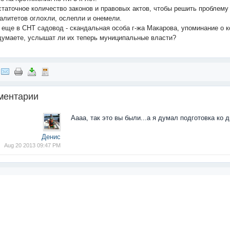
статочное количество законов и правовых актов, чтобы решить проблем
алитетов оглохли, ослепли и онемели.
ь еще в СНТ садовод - скандальная особа г-жа Макарова, упоминание о 
думаете, услышат ли их теперь муниципальные власти?
ментарии
Аааа, так это вы были...а я думал подготовка ко 
Денис
Aug 20 2013 09:47 PM