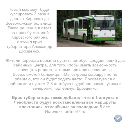
Новый маршрут будет
курсировать 2 раза в
день от Кировска до
Всеволожской больницы.
Такое решение в ответ
на просьбу жителей
Кировского района
озвучил врио
губернатора Александр
Дрозденко.
Жители Кировска просили пустить автобус, соединяющий два
районных центра, для того, чтобы иметь возможность
посещать родных, которые проходят лечение во
Всеволожской больнице. «Мы откроем маршрут, но не
обещаю, что он будет ходить часто. Посоветуемся с
районами и пустим 2-3 автобуса в удобное время, утром и
вечером», подчеркнул Дрозденко.
Врио губернатора также добавил, что с 1 августа в
Ленобласти будут восстановлены все маршруты
электричек, отменённые за последние 5 лет.
Источник: online47.ru