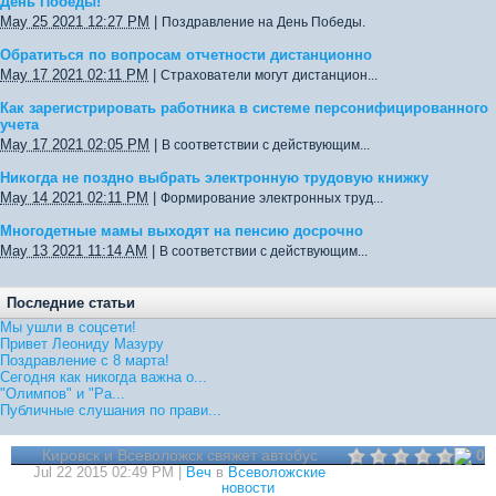
День Победы!
May 25 2021 12:27 PM
|
Поздравление на День Победы.
Обратиться по вопросам отчетности дистанционно
May 17 2021 02:11 PM
|
Страхователи могут дистанцион...
Как зарегистрировать работника в системе персонифицированного
учета
May 17 2021 02:05 PM
|
В соответствии с действующим...
Никогда не поздно выбрать электронную трудовую книжку
May 14 2021 02:11 PM
|
Формирование электронных труд...
Многодетные мамы выходят на пенсию досрочно
May 13 2021 11:14 AM
|
В соответствии с действующим...
Последние статьи
Мы ушли в соцсети!
Привет Леониду Мазуру
Поздравление с 8 марта!
Сегодня как никогда важна о...
"Олимпов" и "Ра...
Публичные слушания по прави...
Кировск и Всеволожск свяжет автобус
0
Jul 22 2015 02:49 PM |
Веч
в
Всеволожские
новости