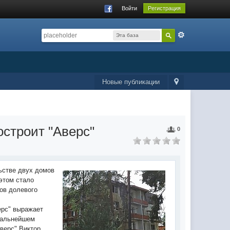
Войти
Регистрация
Эта база
данных
Новые публикации
строит "Аверс"
0
ьстве двух домов
этом стало
ов долевого
ерс" выражает
 дальнейшем
верс" Виктор