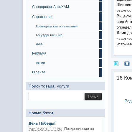
Шишкин 
Спецпроект АвтоХАМ
этажнос
Вице-гу
Справочник
содейст
Коммерческие организации
определ
Дома-до
Государственные
квартир
источни
ЖКХ
Реклама
Акции
О сайте
16 Ко
Поиск товара, услуги
Рад
Новые блоги
День Победы!
Поздравление на
May 25 2021 12:27 PM
|