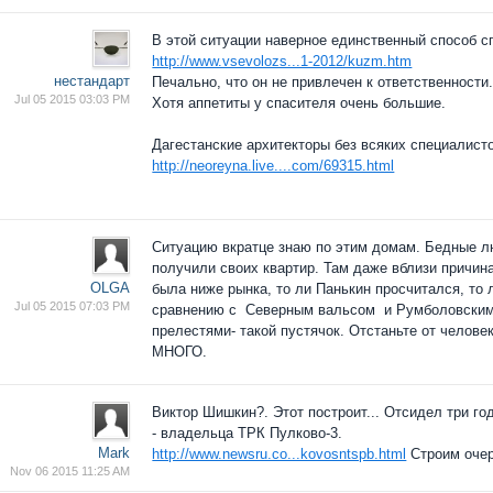
В этой ситуации наверное единственный способ с
http://www.vsevolozs...1-2012/kuzm.htm
нестандарт
Печально, что он не привлечен к ответственности
Jul 05 2015 03:03 PM
Хотя аппетиты у спасителя очень большие.
Дагестанские архитекторы без всяких специалист
http://neoreyna.live....com/69315.html
Cитуацию вкратце знаю по этим домам. Бедные люд
получили своих квартир. Там даже вблизи причина
OLGA
была ниже рынка, то ли Панькин просчитался, то 
Jul 05 2015 07:03 PM
сравнению с Северным вальсом и Румболовским 
прелестями- такой пустячок. Отстаньте от челов
МНОГО.
Виктор Шишкин?. Этот построит... Отсидел три го
- владельца ТРК Пулково-3.
Mark
http://www.newsru.co...kovosntspb.html
Строим оче
Nov 06 2015 11:25 AM