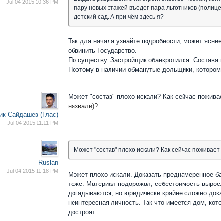
Jul 04 2015 10:36 PM
пару новых этажей въедет пара льготников (полице
детский сад. А при чём здесь я?
Так для начала узнайте подробности, может яснее
обвинить Государство.
По существу. Застройщик обанкротился. Состава 
Поэтому в наличии обманутые дольщики, котором 
Может "состав" плохо искали? Как сейчас поживае
назвали)?
ик Сайдашев (Глас)
Jul 04 2015 11:11 PM
Может "состав" плохо искали? Как сейчас поживает 
Ruslan
Jul 04 2015 11:18 PM
Может плохо искали. Доказать преднамеренное б
тоже. Материал подорожал, себестоимость выросл
догадываются, но юридически крайне сложно дока
неинтересная личность. Так что имеется дом, кот
достроят.