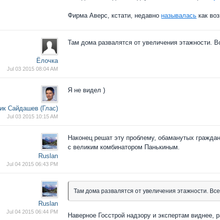
Фирма Аверс, кстати, недавно
называлась
как воз
Там дома развалятся от увеличения этажности. Вс
Ёлочка
Jul 03 2015 08:04 AM
Я не видел )
ик Сайдашев (Глас)
Jul 03 2015 10:15 AM
Наконец решат эту проблему, обаманутых граждан
с великим комбинатором Панькиным.
Ruslan
Jul 04 2015 06:43 PM
Там дома развалятся от увеличения этажности. Все 
Ruslan
Jul 04 2015 06:44 PM
Наверное Госстрой надзору и экспертам виднее, р