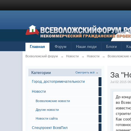
Главная
Форум
Наши люди
Блоги
Ка
Всеволожский форум
→
Новости
→
Новости
→
Всеволожские 
Категории
За "Н
Смотреть всё →
Город, достопримечательности
Jul 02 2015 0
Новости
До конц
Всеволожские новости
во Всев
известн
Другие новости
строител
Новости сайта
Как соо
готовно
Спецпроект ВсевПил
админис