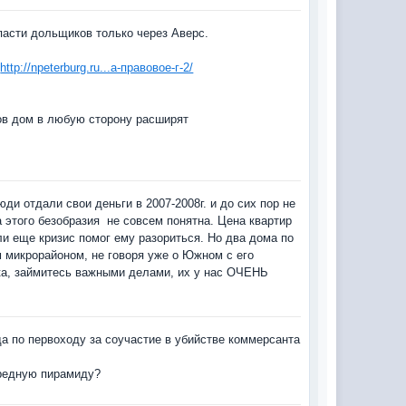
пасти дольщиков только через Аверс.
.
http://npeterburg.ru...а-правовое-г-2/
ов дом в любую сторону расширят
и отдали свои деньги в 2007-2008г. и до сих пор не
 этого безобразия не совсем понятна. Цена квартир
ли еще кризис помог ему разориться. Но два дома по
микрорайоном, не говоря уже о Южном с его
ека, займитесь важными делами, их у нас ОЧЕНЬ
да по первоходу за соучастие в убийстве коммерсанта
редную пирамиду?