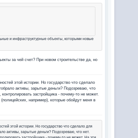
льные и инфраструктурные объекты, которыми новые
ьекты за чей счет? При новом строительстве да, но
бностей этой истории. Но государство что сделало
обрало активы, зарытые деньги? Подозреваю, что
, контролировать застройщика - почему-то не может.
 (полицейских, например), которые обойдут меня в
остей этой истории. Но государство что сделало для
о активы, зарытые деньги? Подозреваю, что нет.
ролировать застройщика - почему-то не может. На эти