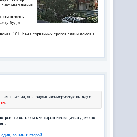
а счет увеличения
товы оказать
ъекту будет
вская, 101. Из-за сорванных сроков сдачи домов в
шкин пояснил, что получить коммерческую выгоду от
сти
.
 метров, то есть они к четырем имеющимся даже не
нят.
т один, за ним и второй
.