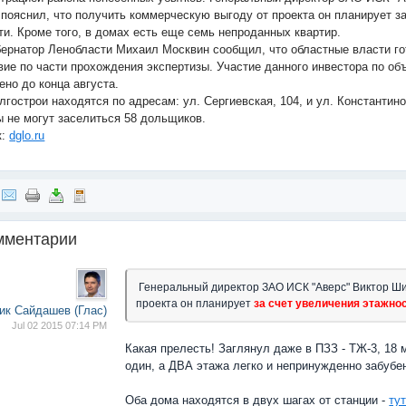
пояснил, что получить коммерческую выгоду от проекта он планирует з
ти. Кроме того, в домах есть еще семь непроданных квартир.
бернатор Ленобласти Михаил Москвин сообщил, что областные власти го
вие по части прохождения экспертизы. Участие данного инвестора по об
ено до конца августа.
лгострои находятся по адресам: ул. Сергиевская, 104, и ул. Константино
ы не могут заселиться 58 дольщиков.
к:
dglo.ru
мментарии
Генеральный директор ЗАО ИСК "Аверс" Виктор Ши
проекта он планирует
за счет увеличения этажно
ик Сайдашев (Глас)
Jul 02 2015 07:14 PM
Какая прелесть! Заглянул даже в ПЗЗ - ТЖ-3, 18
один, а ДВА этажа легко и непринужденно забубе
Оба дома находятся в двух шагах от станции -
ту