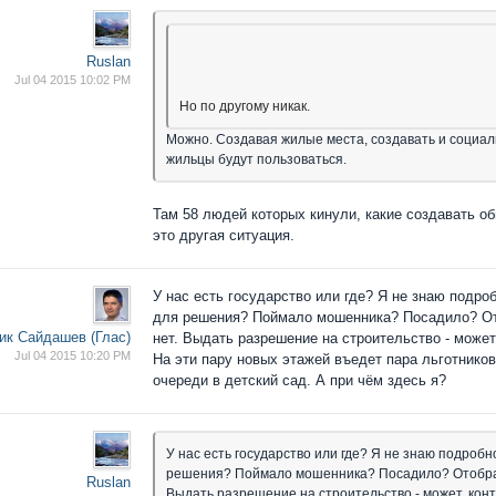
Ruslan
Jul 04 2015 10:02 PM
Но по другому никак.
Можно. Создавая жилые места, создавать и социа
жильцы будут пользоваться.
Там 58 людей которых кинули, какие создавать об
это другая ситуация.
У нас есть государство или где? Я не знаю подро
для решения? Поймало мошенника? Посадило? От
ик Сайдашев (Глас)
нет. Выдать разрешение на строительство - может
Jul 04 2015 10:20 PM
На эти пару новых этажей въедет пара льготников
очереди в детский сад. А при чём здесь я?
У нас есть государство или где? Я не знаю подробн
решения? Поймало мошенника? Посадило? Отобрал
Ruslan
Выдать разрешение на строительство - может, конт