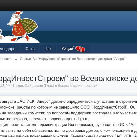
лендарь
Фото
Чат
новости
→
Статья: За "НордИнвестСтроем" во Всеволожске достроит "Аверс"
ордИнвестСтроем" во Всеволожске до
Радик Сайдашев (Глас)
Всеволожские новости
6:36 PM |
в
а августа ЗАО ИСК "Аверс" должно определиться с участием в строител
оложске, работы по которым не завершило ООО "НордИнвестСтрой". Об 
о на заседании комиссии по вопросам поддержки пострадавших участник
ьства региона, передает корреспондент dglo.ru.
бщил представитель администрации Всеволожска, руководство ИСК "Ав
сть взять на себя обязательства по достройке домов, с компенсацией в
трацией района понесенных убытков. Генеральный директор ЗАО ИСК "А