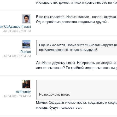
жильцов этих домов, и никого кроме них это не ка
Еще как касается. Новые жители - новая нагрузка
Одна проблема решается созданием другой.
ик Сайдашев (Глас)
Jul 04 2015 07:29 PM
Еще как касается. Новые жители - новая нагрузка н
проблема решается созданием другой.
Ruslan
Jul 04 2015 07:54 PM
Да. Но по другому никак. Не бросать же людей н
лично помешают? По крайней мере, помешать ки
milfhunter
Но по другому никак.
Jul 04 2015 09:44 PM
Можно. Создавая жилые места, создавать и соци
жильцы будут пользоваться.