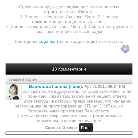
Сразу анонсирую две следующие статьи на тему
строительства в Южном:
1. Запросы господина Альхова. Часть 2: Почему
администрация поддержит Альхова.
2. Запросы господина Альхова. Часть 3: Свежая инструкция о
том, как не строить детские сады.
Благодарю
Logankon
за помощь в подготовке статьи.
13 Комментарии
Комментарии
Вавилова Галина (Галя)
,
Apr 01 2015 08:14 PM
Вот смотрю я на документы, которые выложены, и не
понимаю. Лежат там заключения нашего отдела
архитектуры, в которых прямо сказано, что желания
застройщика не противоречат ни СП, ни СНиПам, ни
Региональным нормативам Лен.области.
И в то же время открываю эти самые региональные
нормативы, и читаю следующее:
Скрытый текст