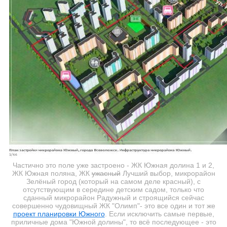
Частично это поле уже застроено - ЖК Южная долина 1 и 2,
ЖК Южная поляна, ЖК
ужасный
Лучший выбор, микрорайон
Зелёный город (который на самом деле красный), с
отсутствующим в середине детским садом, только что
сданный микрорайон Радужный и строящийся сейчас
совершенно чудовищный ЖК "Олимп"- это все один и тот же
проект планировки Южного
. Если исключить самые первые,
приличные дома "Южной долины", то всё последующее - это