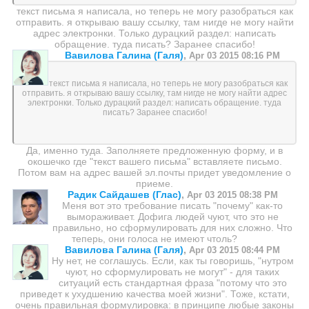
текст письма я написала, но теперь не могу разобраться как
отправить. я открываю вашу ссылку, там нигде не могу найти
адрес электронки. Только дурацкий раздел: написать
обращение. туда писать? Заранее спасибо!
Вавилова Галина (Галя)
,
Apr 03 2015 08:16 PM
текст письма я написала, но теперь не могу разобраться как
отправить. я открываю вашу ссылку, там нигде не могу найти адрес
электронки. Только дурацкий раздел: написать обращение. туда
писать? Заранее спасибо!
Да, именно туда. Заполняете предложенную форму, и в
окошечко где "текст вашего письма" вставляете письмо.
Потом вам на адрес вашей эл.почты придет уведомление о
приеме.
Радик Сайдашев (Глас)
,
Apr 03 2015 08:38 PM
Меня вот это требование писать "почему" как-то
вымораживает. Дофига людей чуют, что это не
правильно, но сформулировать для них сложно. Что
теперь, они голоса не имеют чтоль?
Вавилова Галина (Галя)
,
Apr 03 2015 08:44 PM
Ну нет, не соглашусь. Если, как ты говоришь, "нутром
чуют, но сформулировать не могут" - для таких
ситуаций есть стандартная фраза "потому что это
приведет к ухудшению качества моей жизни". Тоже, кстати,
очень правильная формулировка: в принципе любые законы