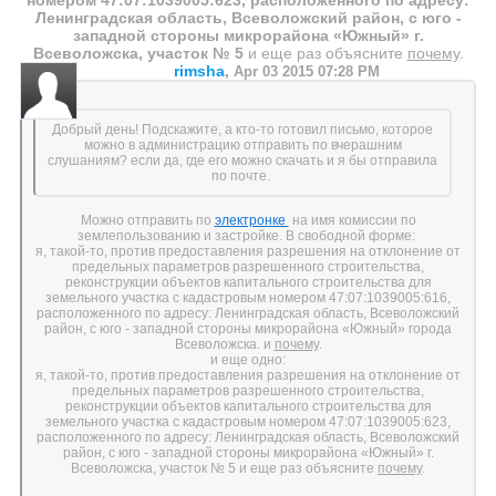
номером 47:07:1039005:623, расположенного по адресу:
Ленинградская область, Всеволожский район, с юго -
западной стороны микрорайона «Южный» г.
Всеволожска, участок № 5
и еще раз объясните
почему
.
rimsha
,
Apr 03 2015 07:28 PM
Добрый день! Подскажите, а кто-то готовил письмо, которое
можно в администрацию отправить по вчерашним
слушаниям? если да, где его можно скачать и я бы отправила
по почте.
Можно отправить по
электронке
на имя комиссии по
землепользованию и застройке. В свободной форме:
я, такой-то, против предоставления разрешения на отклонение от
предельных параметров разрешенного строительства,
реконструкции объектов капитального строительства для
земельного участка с кадастровым номером 47:07:1039005:616,
расположенного по адресу: Ленинградская область, Всеволожский
район, с юго - западной стороны микрорайона «Южный» города
Всеволожска. и
почему
.
и еще одно:
я, такой-то, против предоставления разрешения на отклонение от
предельных параметров разрешенного строительства,
реконструкции объектов капитального строительства для
земельного участка с кадастровым номером 47:07:1039005:623,
расположенного по адресу: Ленинградская область, Всеволожский
район, с юго - западной стороны микрорайона «Южный» г.
Всеволожска, участок № 5
и еще раз объясните
почему
.