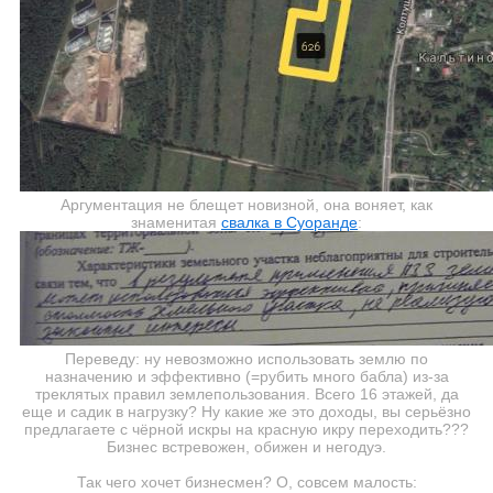
Аргументация не блещет новизной, она воняет, как
знаменитая
свалка в Суоранде
:
Переведу: ну невозможно использовать землю по
назначению и эффективно (=рубить много бабла) из-за
треклятых правил землепользования. Всего 16 этажей, да
еще и садик в нагрузку? Ну какие же это доходы, вы серьёзно
предлагаете с чёрной искры на красную икру переходить???
Бизнес встревожен, обижен и негодуэ.
Так чего хочет бизнесмен? О, совсем малость: