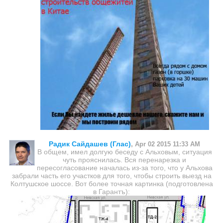
Радик Сайдашев (Глас)
,
Apr 02 2015 11:33 AM
В общем, имел долгую беседу с Альховым, ситуация
чуть прояснилась. Вся перенарезка и
пересогласование началась из-за того, что у Альхова
забрали часть его участков для того, чтобы строить выезд на
Колтушское шоссе. Вот более точная картинка (подготовлена
в Гарантъ):