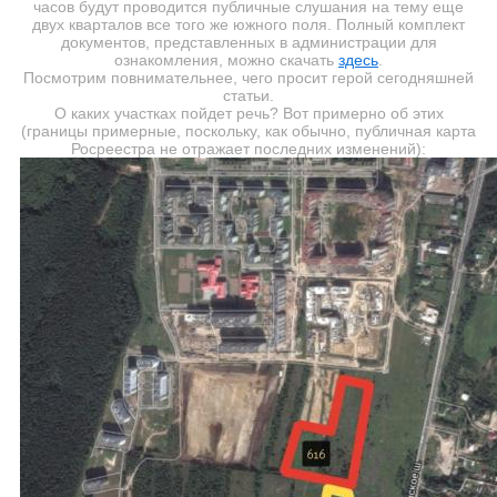
часов будут проводится публичные слушания на тему еще
двух кварталов все того же южного поля. Полный комплект
документов, представленных в администрации для
ознакомления, можно скачать
здесь
.
Посмотрим повнимательнее, чего просит герой сегодняшней
статьи.
О каких участках пойдет речь? Вот примерно об этих
(границы примерные, поскольку, как обычно, публичная карта
Росреестра не отражает последних изменений):