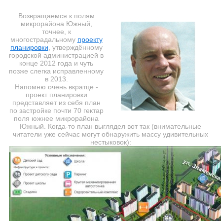
Возвращаемся к полям
микрорайона Южный,
точнее, к
многострадальному
проекту
планировки
, утверждённому
городской администрацией в
конце 2012 года и чуть
позже слегка исправленному
в 2013.
Напомню очень вкратце -
проект планировки
представляет из себя план
по застройке почти 70 гектар
поля южнее микрорайона
Южный. Когда-то план выглядел вот так (внимательные
читатели уже сейчас могут обнаружить массу удивительных
нестыковок):