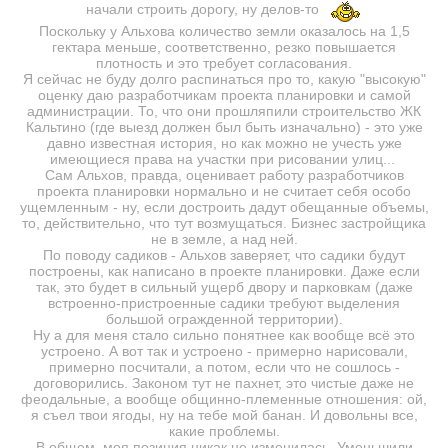
начали строить дорогу, ну делов-то
Поскольку у Альхова количество земли оказалось на 1,5
гектара меньше, соответственно, резко повышается
плотность и это требует согласования.
Я сейчас не буду долго распинаться про то, какую "высокую"
оценку даю разработчикам проекта планировки и самой
администрации. То, что они прошляпили строительство ЖК
Кальтино (где выезд должен был быть изначально) - это уже
давно известная история, но как можно не учесть уже
имеющиеся права на участки при рисовании улиц...
Сам Альхов, правда, оценивает работу разработчиков
проекта планировки нормально и не считает себя особо
ущемленным - ну, если достроить дадут обещанные объемы,
то, действительно, что тут возмущаться. Бизнес застройщика
не в земле, а над ней.
По поводу садиков - Альхов заверяет, что садики будут
построены, как написано в проекте планировки. Даже если
так, это будет в сильный ущерб двору и парковкам (даже
встроенно-пристроенные садики требуют выделения
большой огражденной территории).
Ну а для меня стало сильно понятнее как вообще всё это
устроено. А вот так и устроено - примерно нарисовали,
примерно посчитали, а потом, если что не сошлось -
договорились. Законом тут не пахнет, это чистые даже не
феодальные, а вообще общинно-племенные отношения: ой,
я съел твои ягоды, ну на тебе мой банан. И довольны все,
какие проблемы.
В общем, моя позиция никак не изменилась. Уменьшили