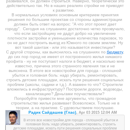
развивался, он должен строиться. Наверно, теоретически это
действительно так. Но в наших реалиях стройки не приводят
к развитию.
В нормальных условиях основным критерием принятия
решения по большим проектам со стороны администрации
должен быть ответ на вопрос: "А что этот проект дает
городу". Сегодня на слушаниях достаточно четко прозвучало,
что если застройщику не дадут добро на увеличение
плотности застройки и уменьшение количества парковок, то
он не даст построить выезд из Южного по своим землям. Ну
вот такой шантаж - или это называется инвестиции?
С другой стороны, как выяснилось на слушаниях по
бюджету
,
до сих пор город не имеет от построенного жилья никакого
профита - ну не поступают налоги в бюджет, и насколько мне
известно, причина этого странного явления так и не
выяснена. В итоге все новостройки для города - сплошной
убыток и головная боль: надо убирать, ремонтировать,
строить детские площадки, искать пути решения социальных
проблем (школы, садики и т.д.). А взамен-то что? Строители
вложились в инфраструктуру? Построили дороги, водоводы,
канализацию? Деньгами поучаствовали?
Попробуйте привести мне аргументы, что громадное
строительство жилья развивает Всеволожск. Только не в
теории, а на практике. С удовольствием послушаю.
Радик Сайдашев (Глас)
,
Apr 03 2015 12:04 AM
В итоге все новостройки для города - сплошной убыток и
головная боль: надо убирать, ремонтировать, строить
детские площадки, искать пути решения социальных проблем