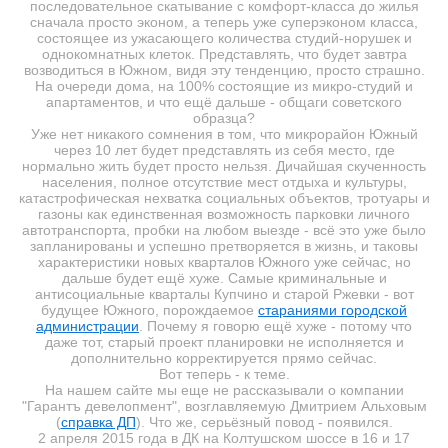
последовательное скатывание с комфорт-класса до жилья
сначала просто эконом, а теперь уже суперэконом класса,
состоящее из ужасающего количества студий-норушек и
однокомнатных клеток. Представлять, что будет завтра
возводиться в Южном, видя эту тенденцию, просто страшно.
На очереди дома, на 100% состоящие из микро-студий и
апартаментов, и что ещё дальше - общаги советского
образца?
Уже нет никакого сомнения в том, что микрорайон Южный
через 10 лет будет представлять из себя место, где
нормально жить будет просто нельзя. Дичайшая скученность
населения, полное отсутствие мест отдыха и культуры,
катастрофическая нехватка социальных объектов, тротуары и
газоны как единственная возможность парковки личного
автотранспорта, пробки на любом выезде - всё это уже было
запланированы и успешно претворяется в жизнь, и таковы
характеристики новых кварталов Южного уже сейчас, но
дальше будет ещё хуже. Самые криминальные и
антисоциальные кварталы Купчино и старой Ржевки - вот
будущее Южного, порождаемое
стараниями городской
администрации
. Почему я говорю ещё хуже - потому что
даже тот, старый проект планировки не исполняется и
дополнительно корректируется прямо сейчас.
Вот теперь - к теме.
На нашем сайте мы еще не рассказывали о компании
"Гарантъ девелопмент", возглавляемую Дмитрием Альховым
(
справка ДП
). Что же, серьёзный повод - появился.
2 апреля 2015 года в ДК на Колтушском шоссе в 16 и 17