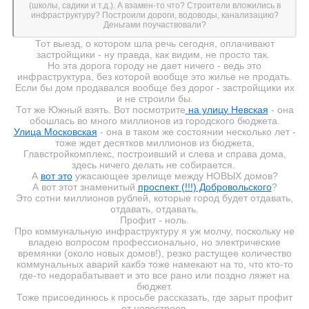
(школы, садики и т.д.). А взамен-то что? Строители вложились в
инфраструктуру? Построили дороги, водоводы, канализацию?
Деньгами поучаствовали?
Тот выезд, о котором шла речь сегодня, оплачивают
застройщики - ну правда, как видим, не просто так.
Но эта дорога городу не дает ничего - ведь это
инфраструктура, без которой вообще это жилье не продать.
Если бы дом продавался вообще без дорог - застройщики их
и не строили бы.
Тот же Южный взять. Вот посмотрите
на улицу Невская
- она
обошлась во много миллионов из городского бюджета.
Улица Московская
- она в таком же состоянии несколько лет -
тоже ждет десятков миллионов из бюджета,
Главстройкомплекс, построивший и слева и справа дома,
здесь ничего делать не собирается.
А
вот это
ужасающее зрелище между НОВЫХ домов?
А вот этот знаменитый
проспект (!!!) Добровольского
?
Это сотни миллионов рублей, которые город будет отдавать,
отдавать, отдавать.
Профит - ноль.
Про коммунальную инфраструктуру я уж молчу, поскольку не
владею вопросом профессионально, но электрические
времянки (около новых домов!), резко растущее количество
коммунальных аварий какбэ тоже намекают на то, что кто-то
где-то недорабатывает и это все рано или поздно ляжет на
бюджет.
Тоже присоединюсь к просьбе рассказать, где зарыт профит
от новостроев.