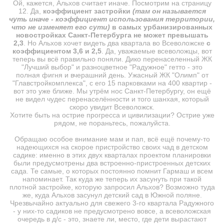
Ой, кажется, Альхов считает иначе. Посмотрим на страницу
12. Да,
коэффициент застройки
(
т
ам он называется
чуть иначе - коэффициент использования территории,
что не изменяет его сути)
в самых урбанизированных
новостройках Санкт-Петербурга не может превышать
2,3
. Но Альхов хочет видеть два квартала во Всеволожске
с
коэффициентом 3,6 и 2,5
. Да, уважаемые всеволожцы, вот
теперь вы всё правильно поняли. Дико перенаселенный ЖК
"Лучший выбор" и разноцветное "Радужное" гетто - это
полная фигня и вчерашний день. Ужасный ЖК "Олимп" от
"Главстройкомплекса", с его 15 парковками на 400 квартир -
вот это уже ближе. Мы утрём нос Санкт-Петербургу, он ещё
не видел чудес перенаселённости и того шанхая, который
скоро увидит Всеволожск.
Хотите быть на острие прогресса и цивилизации? Острие уже
рядом, не пораньтесь, пожалуйста.
Обращаю особое внимание мам и пап, всё ещё почему-то
надеющихся на скорое пристройство своих чад в детском
садике: именно в этих двух кварталах проектом планировки
были предусмотрены два встроенно-пристроенных детских
сада. Те самые, о которых постоянно помнит Гармаш и всем
напоминает. Так куда же теперь их засунуть при такой
плотной застройке, которую запросил Альхов? Возможно туда
же, куда Альхов засунул детский сад в Южной поляне.
Чрезвычайно актуально для свежего 3-го квартала Радужного
- у них-то садиков не предусмотрено вовсе, а всеволожская
очередь в д/с - это, знаете ли, место, где дети вырастают