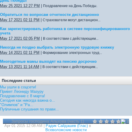
День Победы!
May 25 2021 12:27 PM
|
Поздравление на День Победы.
Обратиться по вопросам отчетности дистанционно
May 17 2021 02:11 PM
|
Страхователи могут дистанцион...
Как зарегистрировать работника в системе персонифицированного
учета
May 17 2021 02:05 PM
|
В соответствии с действующим...
Никогда не поздно выбрать электронную трудовую книжку
May 14 2021 02:11 PM
|
Формирование электронных труд...
Многодетные мамы выходят на пенсию досрочно
May 13 2021 11:14 AM
|
В соответствии с действующим...
Последние статьи
Мы ушли в соцсети!
Привет Леониду Мазуру
Поздравление с 8 марта!
Сегодня как никогда важна о...
"Олимпов" и "Ра...
Публичные слушания по прави...
Запросы господина Альхова (часть 1)
2
Apr 01 2015 12:08 AM |
Радик Сайдашев (Глас)
в
Всеволожские новости