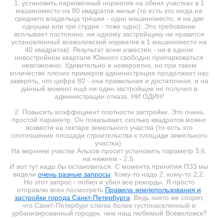
1. установить парковочный норматив на обеих участках в 1
машиноместо на 80 квадратов жилья (то есть это когда на
среднего владельца трёшки - одно машиноместо, и на две
однушки или три студии - тоже одно). Это требование
всплывает постоянно, ни одному застройщику не нравится
установленный всеволожский норматив в 1 машиноместо на
40 квадратов). Результат всем известен - ни в одном
новостройном квартале Южного свободно припарковаться
невозможно. Удивительно и невероятно, но при таком
количестве плохих примеров администрация продолжает нас
заверять, что цифра 80 - она правильная и достаточная, и на
данный момент ещё ни один застройщик не получил в
администрации отказа. НИ ОДИН!
2. Повысить коэффициент плотности застройки. Это очень
простой параметр. Он показывает, сколько квадратов можно
возвести на гектаре земельного участка (то есть это
соотношение площади строительства к площади земельного
участка).
На верхнем участке Альхов просит установить параметр 3,6,
на нижнем - 2,5.
И вот тут надо бы остановиться. С момента принятия ПЗЗ мы
видели
очень разные запросы
. Кому-то надо 2, кому-то 2,2.
Но этот запрос - побил и убил все рекорды. Я просто
отправлю всех посмотреть
Правила землепользования и
застройки города Санкт-Петербурга
. Ведь никто же спорит,
что Санкт-Петербург слегка более густонаселенный и
урбанизированный городок, чем наш любимый Всеволожск?