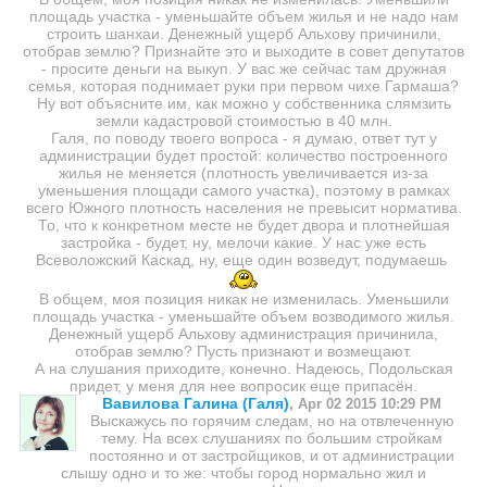
площадь участка - уменьшайте объем жилья и не надо нам
строить шанхаи. Денежный ущерб Альхову причинили,
отобрав землю? Признайте это и выходите в совет депутатов
- просите деньги на выкуп. У вас же сейчас там дружная
семья, которая поднимает руки при первом чихе Гармаша?
Ну вот объясните им, как можно у собственника слямзить
земли кадастровой стоимостью в 40 млн.
Галя, по поводу твоего вопроса - я думаю, ответ тут у
администрации будет простой: количество построенного
жилья не меняется (плотность увеличивается из-за
уменьшения площади самого участка), поэтому в рамках
всего Южного плотность населения не превысит норматива.
То, что к конкретном месте не будет двора и плотнейшая
застройка - будет, ну, мелочи какие. У нас уже есть
Всеволожский Каскад, ну, еще один возведут, подумаешь
В общем, моя позиция никак не изменилась. Уменьшили
площадь участка - уменьшайте объем возводимого жилья.
Денежный ущерб Альхову администрация причинила,
отобрав землю? Пусть признают и возмещают.
А на слушания приходите, конечно. Надеюсь, Подольская
придет, у меня для нее вопросик еще припасён.
Вавилова Галина (Галя)
,
Apr 02 2015 10:29 PM
Выскажусь по горячим следам, но на отвлеченную
тему. На всех слушаниях по большим стройкам
постоянно и от застройщиков, и от администрации
слышу одно и то же: чтобы город нормально жил и