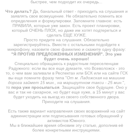
быстрее, чем подходит их очередь...
Что делать?
Да, банальный ответ - приходить на слушания и
заявлять свое возмущение. Не обязательно помнить все
определения и формулировки. Запомните главное: есть
ПРАВИЛА, которые уже закон. Есть проект планировки,
который ОЧЕНЬ ПЛОХ, но даже им хотят подтереться и
сделать ЕЩЕ ХУЖЕ.
Просто придите на слушания. Обязательно
зарегистрируйтесь. Вместе с остальными подойдите к
микрофону, назовите свою фамилию и скажите одну фразу:
"Я ПРОТИВ ПРЕДЛОЖЕННЫХ ИЗМЕНЕНИЙ". Это уже
будет очень хорошо!
Специально обращаюсь к радостным переселенцам
Радужного: если вы все еще думаете, что Всеволожск - это
то, о чем вам заливали в Респектах или БСК или на сайте ГСК
вы еще помните фразу типа "
От м. Ладожская на машине
дорога займет 15 мин., на маршрутном такси - 25 мин.
",
то
пора уже просыпаться
. Защищайте свое будущее. Оно у
вас и так не сахарное, но будет еще хуже, а 15 минут у вас
будет уходить на выезд из своего собственного двора.
Приходите на слушания.
Есть также вариант направления своих возражений на сайт
администрации или подписывания готовых обращений у
активистов Южного.
Мы в ближайшее время обновим эту статью, дополнив её
более конкретными инструкциями.