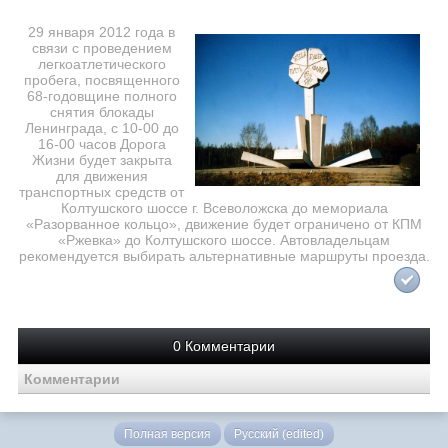
29 января 2012 года в
связи с проведением
легкоатлетического
пробега, посвященного
68-годовщине полного
снятия блокады
Ленинграда, с 10-00 до
16-00 часов Дорога
Жизни будет закрыта
для движения
транспортных средств от
Колтушского шоссе г. Всеволожска до мемориала
«Разорванное кольцо», движение будет ограничено от КПМ
«Ржевка» до Колтушского шоссе. Автовладельцам
рекомендуется выбирать альтернативные маршруты проезда.
0 Комментарии
Комментарии
Полная версия
Русский (edited)