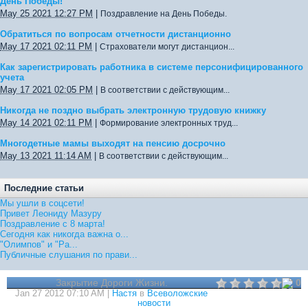
День Победы!
May 25 2021 12:27 PM
|
Поздравление на День Победы.
Обратиться по вопросам отчетности дистанционно
May 17 2021 02:11 PM
|
Страхователи могут дистанцион...
Как зарегистрировать работника в системе персонифицированного
учета
May 17 2021 02:05 PM
|
В соответствии с действующим...
Никогда не поздно выбрать электронную трудовую книжку
May 14 2021 02:11 PM
|
Формирование электронных труд...
Многодетные мамы выходят на пенсию досрочно
May 13 2021 11:14 AM
|
В соответствии с действующим...
Последние статьи
Мы ушли в соцсети!
Привет Леониду Мазуру
Поздравление с 8 марта!
Сегодня как никогда важна о...
"Олимпов" и "Ра...
Публичные слушания по прави...
Закрытие Дороги Жизни.
0
Jan 27 2012 07:10 AM |
Настя
в
Всеволожские
новости