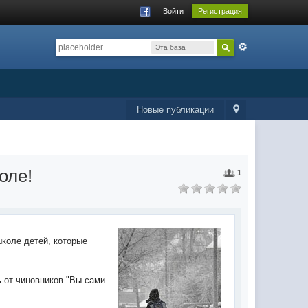
Войти
Регистрация
Эта база
данных
Новые публикации
оле!
1
школе детей, которые
ь от чиновников "Вы сами