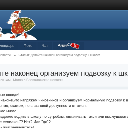
лендарь
Фото
Чат
новости
→
Статья: Давайте наконец организуем подвозку к школе!
те наконец организуем подвозку к шк
Mama
Всеволожские новости
0:03 AM |
в
ые соседи!
 наконец-то напряжем чиновников и организуем нормальную подвозку к 
прямо, скажем, не в шаговой доступности от школ.
нас много.
надоело водить в школу по сугробам, оплачивать такси или выслушиват
де селились"? Нет? Или "да"?
 - присоединяйтесь!