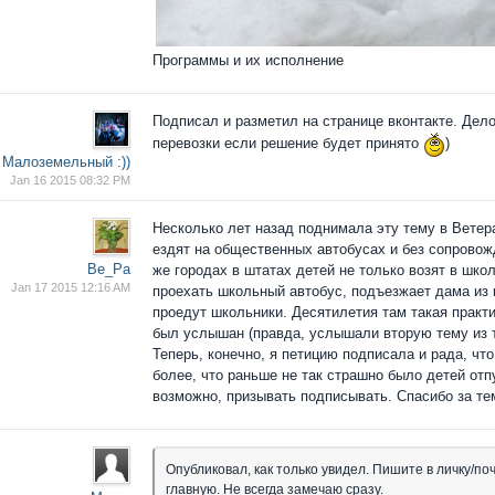
Программы и их исполнение
Подписал и разметил на странице вконтакте. Дел
перевозки если решение будет принято
)
Малоземельный :))
Jan 16 2015 08:32 PM
Несколько лет назад поднимала эту тему в Ветера
ездят на общественных автобусах и без сопровожд
Ве_Ра
же городах в штатах детей не только возят в школ
Jan 17 2015 12:16 AM
проехать школьный автобус, подъезжает дама из г
проедут школьники. Десятилетия там такая практик
был услышан (правда, услышали вторую тему из т
Теперь, конечно, я петицию подписала и рада, чт
более, что раньше не так страшно было детей отп
возможно, призывать подписывать. Спасибо за те
Опубликовал, как только увидел. Пишите в личку/поч
главную. Не всегда замечаю сразу.