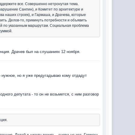
оддержите все. Совершенно нетронутая тема.
(нарушение Санпин), и Комитет по архитектуре и
ва наших строек), и Гармаша, и Драчева, которые
ить. Делов-то, прикинуть потребности и объявить
тей по указанным маршрутам. Социальная проблема
суммой.
енция. Драчев был на слушаниях 12 ноября.
о нужное, но я уже предугадываю кому отдадут
одного депутата - то он не возьмется, с ним разговор
нция.
етенция. Детей в школу возить - снова не его. Гармаш