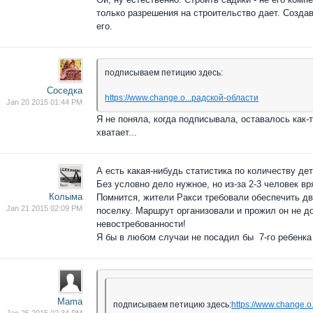
только разрешения на строительство дает. Создава
его.
подписываем петицию здесь:
Соседка
https://www.change.o...радской-области
Jan 20 2015 01:44 PM
Я не поняла, когда подписывала, оставалось как-
хватает...
А есть какая-нибудь статистика по количеству д
Без условно дело нужное, но из-за 2-3 человек вр
Колыма
Помнится, жители Ракси требовали обеспечить дв
Jan 21 2015 02:09 PM
поселку. Маршрут организовали и прожил он не до
невостребованности!
Я бы в любом случаи не посадил бы 7-го ребенка 
Mama
подписываем петицию здесь:
https://www.change.o