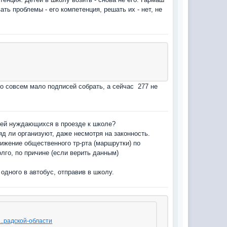
ть проблемы - его компетенция, решать их - нет, не
то совсем мало подписей собрать, а сейчас 277 не
етей нуждающихся в проезде к школе?
яд ли организуют, даже несмотря на законность.
ижение общественного тр-рта (маршрутки) по
лго, по причине (если верить данным)
одного в автобус, отправив в школу.
...радской-области