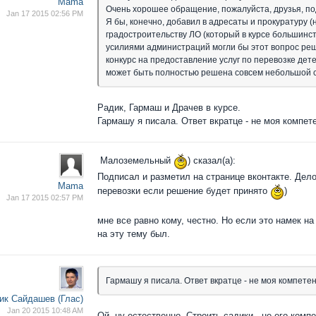
Mama
Очень хорошее обращение, пожалуйста, друзья, п
Jan 17 2015 02:56 PM
Я бы, конечно, добавил в адресаты и прокуратуру 
градостроительству ЛО (который в курсе большинст
усилиями администраций могли бы этот вопрос реш
конкурс на предоставление услуг по перевозке де
может быть полностью решена совсем небольшой 
Радик, Гармаш и Драчев в курсе.
Гармашу я писала. Ответ вкратце - не моя компет
Малоземельный
) сказал(а):
Подписал и разметил на странице вконтакте. Дел
Mama
перевозки если решение будет принято
)
Jan 17 2015 02:57 PM
мне все равно кому, честно. Но если это намек на 
на эту тему был.
Гармашу я писала. Ответ вкратце - не моя компете
ик Сайдашев (Глас)
Jan 20 2015 10:48 AM
Ой, ну естественно. Строить садики - не его комп