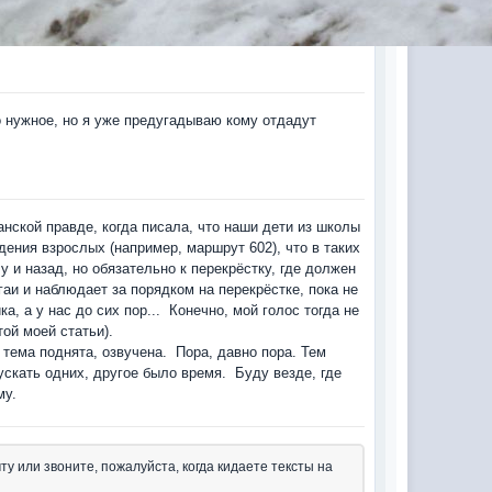
о нужное, но я уже предугадываю кому отдадут
нской правде, когда писала, что наши дети из школы
ения взрослых (например, маршрут 602), что в таких
у и назад, но обязательно к перекрёстку, где должен
аи и наблюдает за порядком на перекрёстке, пока не
а, а у нас до сих пор... Конечно, мой голос тогда не
ой моей статьи).
о тема поднята, озвучена. Пора, давно пора. Тем
ускать одних, другое было время. Буду везде, где
му.
ту или звоните, пожалуйста, когда кидаете тексты на