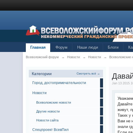
Главная
Форум
Наши люди
Блоги
Ка
Всеволожский форум
→
Новости
→
Новости
→
Всеволожские 
Категории
Давай
Смотреть всё →
Город, достопримечательности
Jan 13 2015 1
Новости
Уважаем
Всеволожские новости
Давайте
живут, 
Другие новости
Таких у 
Новости сайта
Вам не 
знали г
Спецпроект ВсевПил
Если да