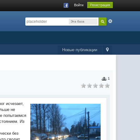
Войти
Регистрация
Эта база
данных
Новые публикации
1
ог исчезает,
ольше не
те попытаемся
стоянием. Из
ически без
что сводит