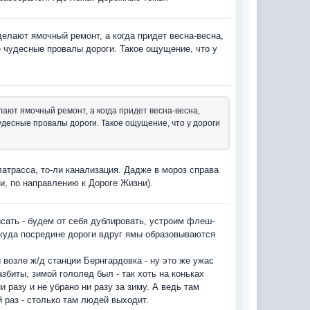
делают ямочный ремонт, а когда придет весна-весна,
е чудесные провалы дороги. Такое ощущение, что у
лают ямочный ремонт, а когда придет весна-весна,
чудесные провалы дороги. Такое ощущение, что у дороги
латрасса, то-ли канализация. Дадже в мороз справа
и, по направлению к Дороге Жизни).
исать - будем от себя дублировать, устроим флеш-
откуда посредине дороги вдруг ямы образовываются
 возле ж/д станции Бернгардовка - ну это же ужас
азбиты, зимой гололед был - так хоть на коньках
и разу и не убрано ни разу за зиму. А ведь там
 раз - столько там людей выходит.