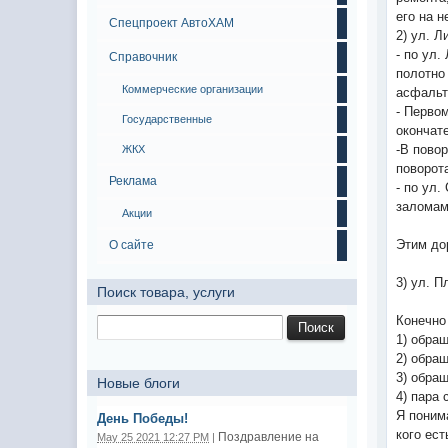
его на 
Спецпроект АвтоХАМ
2) ул. Л
- по ул
Справочник
полотно
Коммерческие организации
асфальт
- Перво
Государственные
окончат
-В пово
ЖКХ
поворот
Реклама
- по ул.
заломам
Акции
Этим до
О сайте
3) ул. 
Поиск товара, услуги
Конечно 
1) обра
2) обра
3) обра
Новые блоги
4) пара 
Я поним
День Победы!
кого ес
Поздравление на
May 25 2021 12:27 PM
|