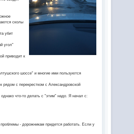
рожное
ваются сколы
та убит
й угол"
кой приводит к
олтушского шоссе" и многие ими пользуются
юк рядом с перекрестком с Александровской
однако что-то делать с "этим" надо. Я начал с:
в проблемы - дорожникам придется работать. Если у