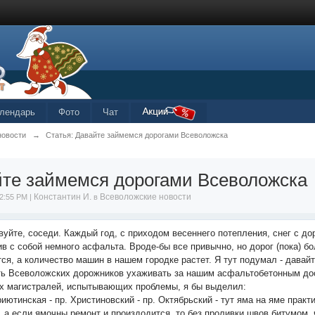
лендарь
Фото
Чат
новости
→
Статья: Давайте займемся дорогами Всеволожска
те займемся дорогами Всеволожска
Константин И.
Всеволожские новости
2:55 PM |
в
вуйте, соседи. Каждый год, с приходом весеннего потепления, снег с дор
ив с собой немного асфальта. Вроде-бы все привычно, но дорог (пока) б
тся, а количество машин в нашем городке растет. Я тут подумал - давай
ть Всеволожских дорожников ухаживать за нашим асфальтобетонным до
х магистралей, испытывающих проблемы, я бы выделил:
риютинская - пр. Христиновский - пр. Октябрьский - тут яма на яме практ
, а если ямочны ремонт и произдодится, то без проливки швов битумом, 