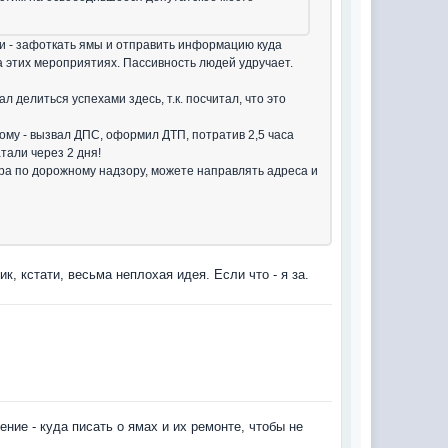
и - зафоткать ямы и отправить информацию куда
а этих мероприятиях. Пассивность людей удручает.
 делиться успехами здесь, т.к. посчитал, что это
ому - вызвал ДПС, оформил ДТП, потратив 2,5 часа
атали через 2 дня!
ра по дорожному надзору, можете направлять адреса и
ик, кстати, весьма неплохая идея. Если что - я за.
ние - куда писать о ямах и их ремонте, чтобы не