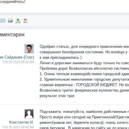
исоединяйтесь!
мментарии
Одобрил статью, для очередного привлечения вни
совершенно безобразном состоянии. Но вообще у 
ик Сайдашев (Глас)
к нам присоединились )
Feb 26 2015 08:52 AM
Лично я дорогами заниматься буду только по сов
Проблема дорог Всеволожска абсолютно системна
1. Очень теплым взаимодействием городской адм
2. Удивительным нежеланием городских депутатов
главная веревочка - ГОРОДСКОЙ БЮДЖЕТ. Но бол
Всеволожск тратит феерическое количество денег
результат этих трат.
Подскажите, пожалуйста, наиболее действенные 
Просто вчера или сегодня на Приютинской/Христ
Константин И.
ремонт(знаков нет, берегите колеса), очень хочет
Feb 26 2015 09:42 AM
швов битумом. В навигации по сайту не до конца