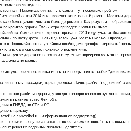
нет примерно за неделю.
иственная - Первомайский пр. - ул. Связи - тут несколько проблем:
. Лиственной летом 2014 был проведен капитальный ремонт. Местами до
 стало более узким, чем оно было до ремонта. Как результат - образовы
а по кромкам дороги. Это быстро приведет к большим ямам.
майский пр. был частично отремонтирован в 2013 году, участок без ремон
ельно - приложу фото. "Новый участок" уже богат на колею и просадки.
роте с Первомайского на ул. Связи необходимо доасфальтировать "правы
а - или из-за лужи скоро появятся огромные ямы.
 Связи - узкое дорожное полотно и отсутствие поребрика чуть за пятероч
 асфальта по краям.
рогам уделено много внимания т.к. они представляют собой "двойника к
Плоткина - ямы, просадки, торчащие люки. Лично разбил "подрамник" о л
это не все разбитые дороги, у каждого наверняка возникнут дополнения, 
щения в правительство Лен. обл.
щения в ГИБДД по СПб и ЛО
щение к гармашу
статей на spbvoditel.ru - информационная поддержка)))
аю, что никто сразу не зачешется, но если коллективно "тыкать носом" 
ть опыт решения подобных проблем - делитесь.