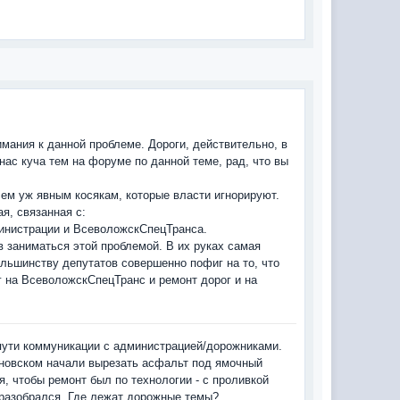
мания к данной проблеме. Дороги, действительно, в
нас куча тем на форуме по данной теме, рад, что вы
сем уж явным косякам, которые власти игнорируют.
я, связанная с:
инистрации и ВсеволожскСпецТранса.
 заниматься этой проблемой. В их руках самая
ьшинству депутатов совершенно пофиг на то, что
 на ВсеволожскСпецТранс и ремонт дорог и на
пути коммуникации с администрацией/дорожниками.
иновском начали вырезать асфальт под ямочный
ся, чтобы ремонт был по технологии - с проливкой
 разобрался. Где лежат дорожные темы?