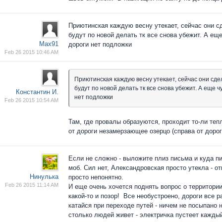
Приютинская каждую весну утекает, сейчас они с
будут по новой делать тк все снова убежит. А ещ
Max91
дороги нет подложки
Feb 26 2015 10:46 AM
Приютинская каждую весну утекает, сейчас они сде
будут по новой делать тк все снова убежит. А еще 
Константин И.
нет подложки
Feb 26 2015 10:54 AM
Там, где провалы образуются, проходит то-ли теп
от дороги незамерзающее озерцо (справа от дорог
Если не сложно - выложите плиз письма и куда п
моб. Сил нет, Александровская просто утекла - 
Нинулька
просто непонятно.
Feb 26 2015 11:14 AM
И еще очень хочется поднять вопрос о территории
какой-то и позор! Все необустроено, дороги все р
катайся при переходе путей - ничем не посыпано н
столько людей живет - электричка пустеет каждый