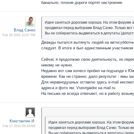
банально, плохие дороги портят настроение.
Идея заняться дорогами хороша. На этом форуме ак
продвигал перед выборами Влад Сачко. Только вот 
Влад Сачко
Вы не собираетесь выдвигаться в депутаты (допус
Feb 26 2015 10:57 PM
Дважды пытался вытянуть людей на автосубботни
следует. В итоге я был единственным участником
Сейчас я продолжаю свою деятельность, но перест
никому не нужно.
Недавно вот сам колесо пробил на подъезде к Юж
времени. Как ни странно, дало результат - ямы за
Для неравнодушных оставлю здесь e-mail инспек
адреса и фото ям: Vsevrgaidor на mail.ru
На письма не всегда отвечают, но в работу возьму
Константин И.
Идея заняться дорогами хороша. На этом форуме 
Feb 27 2015 09:18 AM
продвигал перед выборами Влад Сачко. Только во
Вы не собираетесь выдвигаться в депутаты (доп