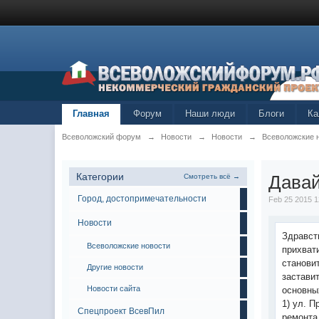
Главная
Форум
Наши люди
Блоги
Ка
Всеволожский форум
→
Новости
→
Новости
→
Всеволожские 
Категории
Давай
Смотреть всё →
Город, достопримечательности
Feb 25 2015 1
Новости
Здравст
Всеволожские новости
прихват
станови
Другие новости
застави
Новости сайта
основны
1) ул. П
Спецпроект ВсевПил
ремонта