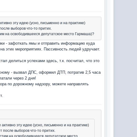
тивно эту идею (усно, письменно и на практике)
после выборов что-то притих.
тим на освободившееся депутатское место Гармаша)?
ки - зафоткать ямы и отправить информацию куда
 на этих мероприятиях. Пассивность людей удручает.
ал делиться успехами здесь, т.к. посчитал, что это
ному - вызвал ДПС, оформил ДТП, потратив 2,5 часа
латали через 2 дня!
тора по дорожному надзору, можете направлять
т.
активно эту идею (усно, письменно и на практике)
т после выборов что-то притих.
устим на освободившееся депутатское место