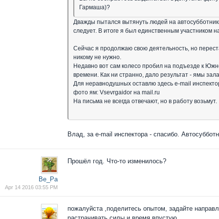
Гармаша)?
Дважды пытался вытянуть людей на автосубботник
следует. В итоге я был единственным участником н
Сейчас я продолжаю свою деятельность, но перестал
никому не нужно.
Недавно вот сам колесо пробил на подъезде к Южн
времени. Как ни странно, дало результат - ямы зал
Для неравнодушных оставлю здесь e-mail инспекто
фото ям: Vsevrgaidor на mail.ru
На письма не всегда отвечают, но в работу возьмут.
Влад, за e-mail инспектора - спасибо. Автосубботн
Прошёл год. Что-то изменилось?
Ве_Ра
Apr 14 2016 03:55 PM
пожалуйста ,поделитесь опытом, задайте направле
растрачивать силы и время впустую.