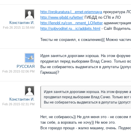
http://prokuratura-l...ernet-priemnaya
прокуратура Л
http://www.gibdd.ru/letter/
ГИБДД по СПб и ЛО
Константин И.
http://lenobl.ru/con...nment_LO/letter
администраци
Feb 26 2015 11:58 AM
http://spbvoditel.ru...ic/addpits.html
- Сайт Водитель
Тексты не сохранял, к сожалению((( Можно частич
Идея заняться дорогами хороша. На этом форуме а
продвигал перед выборами Влад Сачко. Только во
РУССКАЯ
Вы не собираетесь выдвигаться в депутаты (допу
Feb 26 2015 02:06 PM
Гармаша)?
Идея заняться дорогами хороша. На этом форуме ак
продвигал перед выборами Влад Сачко. Только вот 
Константин И.
Вы не собираетесь выдвигаться в депутаты (допус
Feb 26 2015 02:31 PM
Нет, не собираюсь)) Не для меня это - не совсем
так себе, а воровать не хочу)) Не мое это.
Все гораздо проще - жалко машину, очень. Подвес