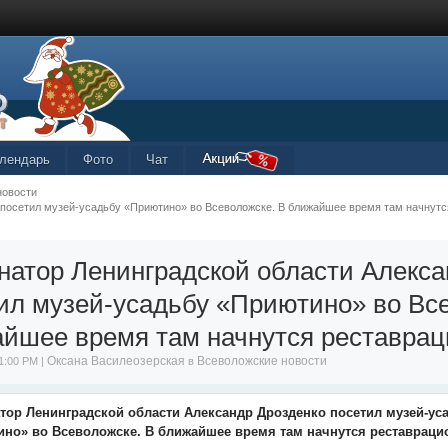
лендарь
Фото
Чат
новости
о посетил музей-усадьбу «Приютино» во Всеволожске. В ближайшее время там начнут
натор Ленинградской области Алекса
ил музей-усадьбу «Приютино» во Вс
йшее время там начнутся реставрац
Оксана Василеозерская
Всеволожские новости
1:00 PM |
в
тор Ленинградской области Александр Дрозденко посетил музей-ус
но» во Всеволожске. В ближайшее время там начнутся реставрац