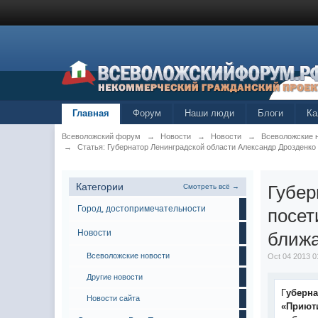
Главная
Форум
Наши люди
Блоги
Ка
Всеволожский форум
→
Новости
→
Новости
→
Всеволожские 
→
Статья: Губернатор Ленинградской области Александр Дрозденк
Категории
Губер
Смотреть всё →
Город, достопримечательности
посет
Новости
ближа
Всеволожские новости
Oct 04 2013 0
Другие новости
Г
уберна
Новости сайта
«Приюти