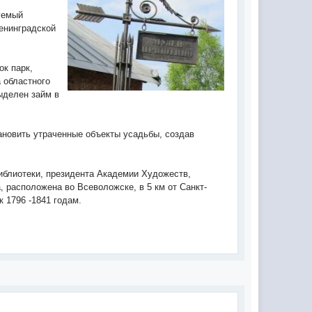
уемый
енинградской
ок парк,
 областного
ыделен займ в
ановить утраченные объекты усадьбы, создав
иблиотеки, президента Академии Художеств,
, расположена во Всеволожске, в 5 км от Санкт-
к 1796 -1841 годам.