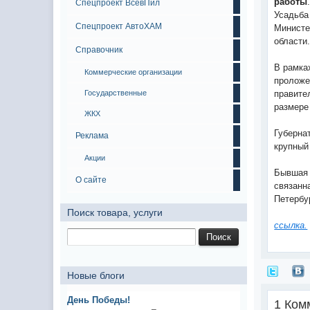
работы
Спецпроект ВсевПил
Усадьба
Спецпроект АвтоХАМ
Министе
области
Справочник
В рамка
Коммерческие организации
проложе
Государственные
правите
размере
ЖКХ
Губерна
Реклама
крупный
Акции
Бывшая 
О сайте
связанн
Петербур
Поиск товара, услуги
ссылка.
Новые блоги
День Победы!
1 Ком