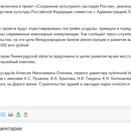
.
 включена в проект «Сохранение культурного наследия России», реализ
рством культуры Российской Федерации совместно с Администрацией Л
.
х проекта будут отреставрированы постройки усадьбы, приведен в поряд
ны современные инженерные коммуникации. Как сообщает пресс-служба
льства, на эти цели Международным банком реконструкции и развития в
 650 млн рублей.
тором Ленинградской области предложено в целях развития музея восст
 музейный комплекс.
усадьба Алексея Николаевича Оленина, первого директора публичной б
ая с именами А.С. Пушкина, И.А. Крылова, Н.И. Гнедича, К.Н. Батюшкова
га, на Дороге жизни. Строительство зданий и закладки парка относится 
ментарии