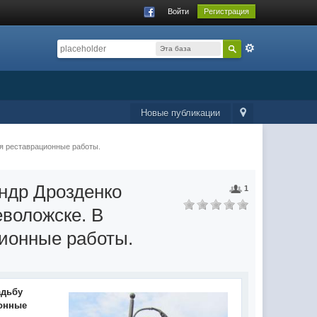
Войти
Регистрация
Эта база
данных
Новые публикации
ся реставрационные работы.
ндр Дрозденко
1
еволожске. В
ионные работы.
адьбу
ионные