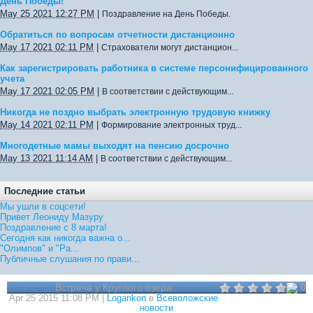
День Победы!
May 25 2021 12:27 PM
|
Поздравление на День Победы.
Обратиться по вопросам отчетности дистанционно
May 17 2021 02:11 PM
|
Страхователи могут дистанцион...
Как зарегистрировать работника в системе персонифицированного
учета
May 17 2021 02:05 PM
|
В соответствии с действующим...
Никогда не поздно выбрать электронную трудовую книжку
May 14 2021 02:11 PM
|
Формирование электронных труд...
Многодетные мамы выходят на пенсию досрочно
May 13 2021 11:14 AM
|
В соответствии с действующим...
Последние статьи
Мы ушли в соцсети!
Привет Леониду Мазуру
Поздравление с 8 марта!
Сегодня как никогда важна о...
"Олимпов" и "Ра...
Публичные слушания по прави...
Встреча у Круглого озера
0
Apr 25 2015 11:08 PM |
Logankon
в
Всеволожские
новости