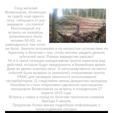
Сход жителей
Всеволожска, болеющих
за судьбу ещё одного
леса, гибнущего от рук
варваров - состоялся!
Многолюдной эту
встречу не назовёшь
(максимально было
человек 50-60), но
равнодушных там точно
не было. Хватило энтузиазма и на непростое путешествие по
бурелому и болотам с тем, чтобы воочию увидеть деяния
губителей леса. Размах варварства ужасает!
Но и в такой ситуации инициативная группа наметила ряд
действий, которые будут предприняты в ближайшее время.
Даже во время осмотра леса: 1) непосредственно на место
событий была вызвана (и приехала!) оперативная группа
УФМС для проверки законности использования
гастарбайтеров; 2) следствием звонка дежурному прокурору
Ленобласти стало оперативно сделанное приглашение
прокурором Всеволожска на встречу в понедельник 27
апреля 2015 года.
Встречу у озера и поход по болотам героически снимала
бригада 5 канала.
Предлагаю более-менее подробную информацию о
происходившем сегодня.