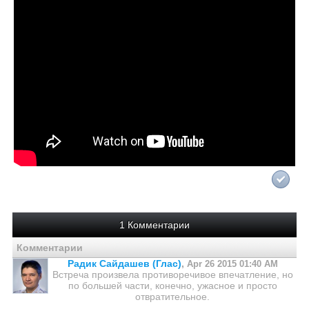
1 Комментарии
Комментарии
Радик Сайдашев (Глас)
,
Apr 26 2015 01:40 AM
Встреча произвела противоречивое впечатление, но
по большей части, конечно, ужасное и просто
отвратительное.