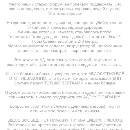
Много наших старых форумчан приехало поддержать. Это
очень порадовало, и много новых хороших людей я узнал.
Это тоже хорошо.
Но зрелище, которое мы увидели, оно просто убийственное.
Тихий лес и треск валящихся деревьев.
Женщины, которым, кажется, становилось плохо.
Тихие маты "я же два дня назад здесь был, этого не было!".
Горы бревен высотой в 2-3 метра.
Могила неизвестного солдата, вокруг которой - поваленные
деревья, а в паре метрах - широченная просека.
Это какой-то АД, хотелось уехать домой, закрыться в
квартиру, чтобы всего этого просто не видеть и не слышать.
И - всё больше и больше уверенности, что АБСОЛЮТНО ВСЁ
ЭТО - НЕЗАКОННО, а те бумаги, которые показывает ДНП
Спутник пахнут ТОЛЬКО ВЗЯТКАМИ и ничем больше.
В сухом остатке только одно: никаких, ни одной, ни малейшей
причины хоть в чем-то поддержать эту АДСКУЮ САРАНЧУ.
Вопрос не стоит (как в случае с Длинным озером), что тут
есть какие-то плюсы, и есть минусы.
ЗДЕСЬ ВООБЩЕ НЕТ НИКАКИХ, НИ МАЛЕЙШИХ, ПЛЮСОВ.
Эта стройка не просто уничтожит краснокнижные растения.
Не просто превратит озеро в помойку. Она просто уничтожит