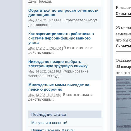
День Победы.
В начал
Обратиться по вопросам отчетности
Скрыты
дистанционно
Страхователи могут
May 17 2021 02:11 PM
|
дистанцион...
23 март
Как зарегистрировать работника в
земельн
системе персонифицированного
что мы 
учета
Скрыты
В соответствии с
May 17 2021 02:05 PM
|
действующим...
Оказало
Никогда не поздно выбрать
электронную трудовую книжку
30 янва
Формирование
May 14 2021 02:11 PM
|
что это
электронных труд...
Многодетные мамы выходят на
пенсию досрочно
В соответствии с
May 13 2021 11:14 AM
|
действующим...
Последние статьи
Мы ушли в соцсети!
Привет Леониду Мазуру