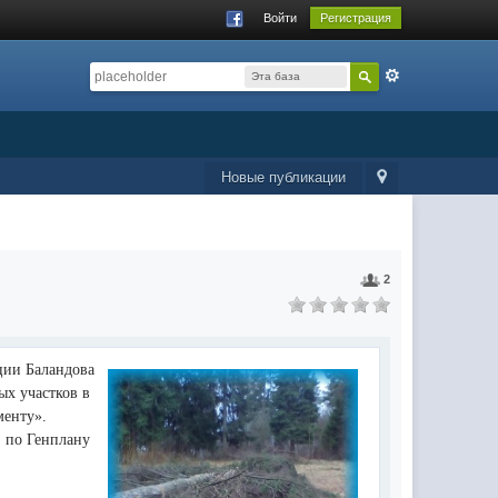
Войти
Регистрация
Эта база
данных
Новые публикации
2
ции Баландова
ых участков в
менту».
, по Генплану