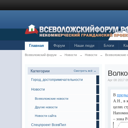
Главная
Форум
Наши люди
Блоги
Ка
Всеволожский форум
→
Новости
→
Новости
→
Всеволожские 
Категории
Волко
Смотреть всё →
Город, достопримечательности
Apr 08 2017 0
Новости
В
преды
Всеволожские новости
А.Н., в
целях с
Другие новости
Напомню
Новости сайта
– зона Р
Спецпроект ВсевПил