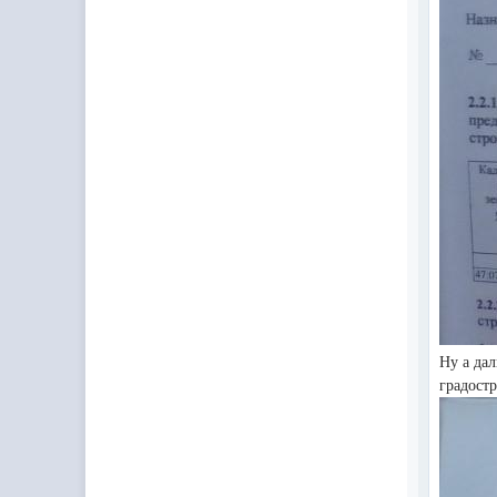
Ну а да
градост