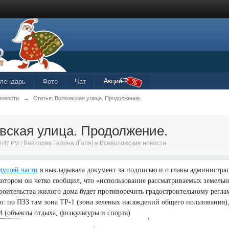
лендарь
Фото
Чат
новости
→
Статья: Волковская улица. Продолжение.
вская улица. Продолжение.
Вавилова Галина (Галя)
Всеволожские новости
9:47 PM |
в
дущей части
я выкладывала документ за подписью и.о.главы администра
 котором он четко сообщил, что «использование рассматриваемых земельн
троительства жилого дома будет противоречить градостроительному регла
: по ПЗЗ там зона ТР-1 (зона зеленых насаждений общего пользования)
4 (объекты отдыха, физкультуры и спорта)