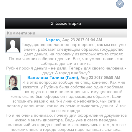
2 Комментарии
Комментарии
l-spero
,
Aug 23 2017 01:04 AM
Государственно-частное партнерство, как мы все уже
знаем, работает следующим образом: государство
дает деньги, на половину из которых что-то строят.
Потом частник собирает деньги. Все, что умеют наши - это
собирать деньги и пилить.
Рубин просил деньги - не дали. Теперь для своего человека -
дадут. А город в кабалу?
Вавилова Галина (Галя)
,
Aug 23 2017 09:59 AM
Я в этих вопросах вообще не спец, конечно. Как мне
кажется, у Рубина была собственно одна проблема,
которую он так и не смог решить: имущественный
комплекс не был оформлен надлежащим образом. Если
вспомнить аварию на 4-й линии: непонятно, чьи сети и
поэтому непонятно, как на их ремонт выделять деньги. И так
во всем городе.
Но я не очень понимаю, почему для оформления документов
нужно менять директора. Ведь уже в свете передачи
полномочий из города в район мы столкнулись с тем, что все
неоконченные в городе вопросы надо начинать сначала,