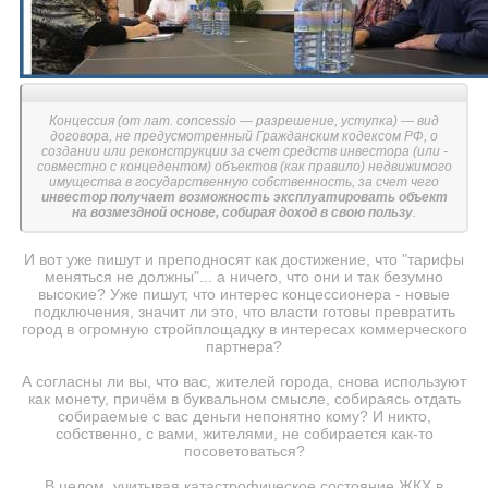
Концессия (от лат. concessio — разрешение, уступка) — вид
договора, не предусмотренный Гражданским кодексом РФ, о
создании или реконструкции за счет средств инвестора (или -
совместно с концедентом) объектов (как правило) недвижимого
имущества в государственную собственность, за счет чего
инвестор получает возможность эксплуатировать объект
на возмездной основе, собирая доход в свою пользу
.
И вот уже пишут и преподносят как достижение, что "тарифы
меняться не должны"... а ничего, что они и так безумно
высокие? Уже пишут, что интерес концессионера - новые
подключения, значит ли это, что власти готовы превратить
город в огромную стройплощадку в интересах коммерческого
партнера?
А согласны ли вы, что вас, жителей города, снова используют
как монету, причём в буквальном смысле, собираясь отдать
собираемые с вас деньги непонятно кому? И никто,
собственно, с вами, жителями, не собирается как-то
посоветоваться?
В целом, учитывая катастрофическое состояние ЖКХ в