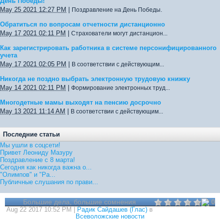
День Победы!
May 25 2021 12:27 PM
|
Поздравление на День Победы.
Обратиться по вопросам отчетности дистанционно
May 17 2021 02:11 PM
|
Страхователи могут дистанцион...
Как зарегистрировать работника в системе персонифицированного
учета
May 17 2021 02:05 PM
|
В соответствии с действующим...
Никогда не поздно выбрать электронную трудовую книжку
May 14 2021 02:11 PM
|
Формирование электронных труд...
Многодетные мамы выходят на пенсию досрочно
May 13 2021 11:14 AM
|
В соответствии с действующим...
Последние статьи
Мы ушли в соцсети!
Привет Леониду Мазуру
Поздравление с 8 марта!
Сегодня как никогда важна о...
"Олимпов" и "Ра...
Публичные слушания по прави...
Большие дела, большие сомнения
0
Aug 22 2017 10:52 PM |
Радик Сайдашев (Глас)
в
Всеволожские новости