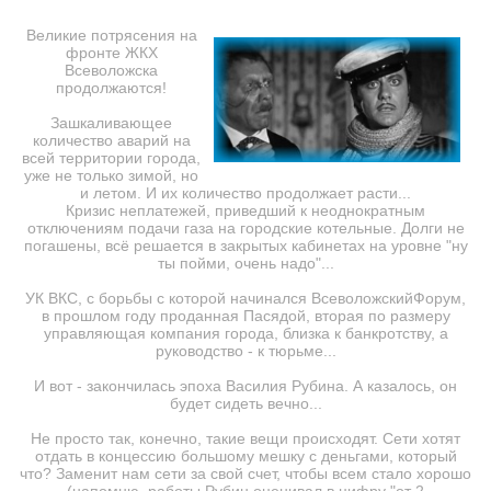
Великие потрясения на
фронте ЖКХ
Всеволожска
продолжаются!
Зашкаливающее
количество аварий на
всей территории города,
уже не только зимой, но
и летом. И их количество продолжает расти...
Кризис неплатежей, приведший к неоднократным
отключениям подачи газа на городские котельные. Долги не
погашены, всё решается в закрытых кабинетах на уровне "ну
ты пойми, очень надо"...
УК ВКС, с борьбы с которой начинался ВсеволожскийФорум,
в прошлом году проданная Пасядой, вторая по размеру
управляющая компания города, близка к банкротству, а
руководство - к тюрьме...
И вот - закончилась эпоха Василия Рубина. А казалось, он
будет сидеть вечно...
Не просто так, конечно, такие вещи происходят. Сети хотят
отдать в концессию большому мешку с деньгами, который
что? Заменит нам сети за свой счет, чтобы всем стало хорошо