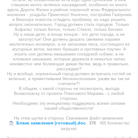
слишком много зелёных насаждений, особенно их много
вдоль Дороги Жизни в районе охранной зоны Федерального
значения - усадьбы Приютино! Конечно, постройка Газпрома
и Вианора помогла сгладить проблему, но надо решить
вопрос окончательно. Город должен стать городом. Только
Асфальт, только Бетон, только Стекло, только Бензин.
Ну а наши дети, в конце концов - это дети города, а не
захолустья! Они должны дышать свежими парами
экологичных иномарок, а не запахами леса, состоящего из
мусорных веток, мелких букашек и противных паутин. А
играть они должны какашками соседской собаки, а не
еловыми шишками, которые держала в немытых лапах
неизвестно чем болеющая дикая белка, ведь я правильно
рассуждаю?
Ну и вообще, нормальный город должен встречать гостей не
зеленью, а приветливыми бензоколонками, разве вы так не
считаете?!
В общем, с какой стороны ни посмотреть, выгода
Всеволожску от проекта Плюсового Миража - с любой
стороны.
Необходимо эту инициативу поддержать всеми силами
нашей общественности!
На этом шутки в сторону. Скачиваем файл заявления:
Бланк заявления (готовый).doc
27К
455 Количество
загрузок: