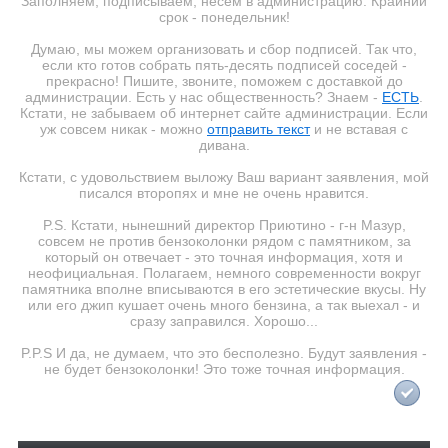
Заполняем, подписываем, несём в администрацию. Крайний
срок - понедельник!
Думаю, мы можем организовать и сбор подписей. Так что,
если кто готов собрать пять-десять подписей соседей -
прекрасно! Пишите, звоните, поможем с доставкой до
администрации. Есть у нас общественность? Знаем -
ЕСТЬ
.
Кстати, не забываем об интернет сайте администрации. Если
уж совсем никак - можно
отправить текст
и не вставая с
дивана.
Кстати, с удовольствием выложу Ваш вариант заявления, мой
писался второпях и мне не очень нравится.
P.S. Кстати, нынешний директор Приютино - г-н Мазур,
совсем не против бензоколонки рядом с памятником, за
который он отвечает - это точная информация, хотя и
неофициальная. Полагаем, немного современности вокруг
памятника вполне вписываются в его эстетические вкусы. Ну
или его джип кушает очень много бензина, а так выехал - и
сразу заправился. Хорошо...
P.P.S И да, не думаем, что это бесполезно. Будут заявления -
не будет бензоколонки! Это тоже точная информация.