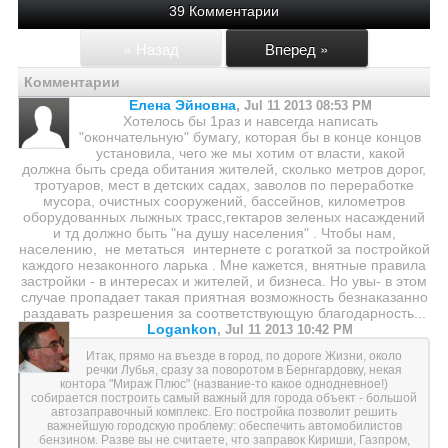
39 Комментарии
« Назад
Вперед »
Комментарии
Елена Эйновна
,
Jul 11 2013 08:53 PM
Хотелось бы 1раз и навсегда написать
"окончательную" бумагу, которая бы в конце концов
установила, чего же мы хотим от власти, какой
должна быть среда обитания жителей, сколько метров дорог,
тротуаров, мест в детских садах, заволов по переработке
мусора, очистных сооружений, бассейнов, километров
оборудованных лыжных трасс,гектаров зеленых насаждений
и тд должно быть "на душу населения" . Чтобы нам,
населению, не метаться интернете с рогаткой за постройкой
каждого незаконного ларька . Мне кажется, внятные правила
застройки - в интересах и жителей, и бизнеса. Но увы- в этом
случае пропадает такая приятная возможность безнаказанно
раздавать разрешения за соответствующую благодарность...
Logankon
,
Jul 11 2013 10:42 PM
Итак, прямо на въезде в город, по дороге Жизни, около
речки Лубья, сразу за поворотом в Бернгардовку, некая
контора "Мираж Плюс" (название-то какое однодневное!)
собирается построить самый важный для города объект - большой
автозаправочный комплекс. Его постройка позволит решить
важнейшую городскую проблему: обеспечить автомобилистов
бензином. Разве вы не считаете, что заправок Кириши, Газпром,