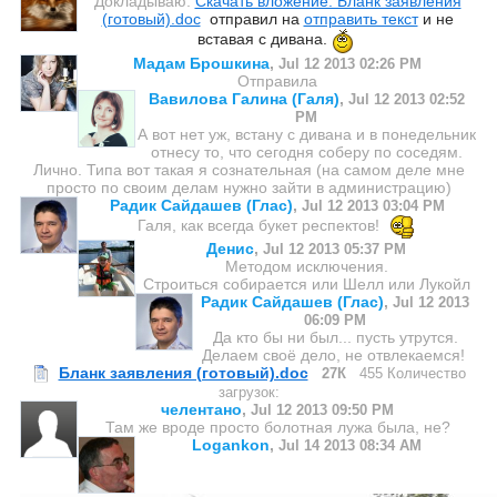
Докладываю:
Скачать вложение: Бланк заявления
(готовый).doc
отправил на
отправить текст
и не
вставая с дивана.
Мадам Брошкина
,
Jul 12 2013 02:26 PM
Отправила
Вавилова Галина (Галя)
,
Jul 12 2013 02:52
PM
А вот нет уж, встану с дивана и в понедельник
отнесу то, что сегодня соберу по соседям.
Лично. Типа вот такая я сознательная (на самом деле мне
просто по своим делам нужно зайти в администрацию)
Радик Сайдашев (Глас)
,
Jul 12 2013 03:04 PM
Галя, как всегда букет респектов!
Денис
,
Jul 12 2013 05:37 PM
Методом исключения.
Строиться собирается или Шелл или Лукойл
Радик Сайдашев (Глас)
,
Jul 12 2013
06:09 PM
Да кто бы ни был... пусть утрутся.
Делаем своё дело, не отвлекаемся!
Бланк заявления (готовый).doc
27К
455 Количество
загрузок:
челентано
,
Jul 12 2013 09:50 PM
Там же вроде просто болотная лужа была, не?
Logankon
,
Jul 14 2013 08:34 AM