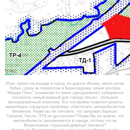
Итак, прямо на въезде в город, по дороге Жизни, около речки
Лубья, сразу за поворотом в Бернгардовку, некая контора
"Мираж Плюс" (название-то какое однодневное!) собирается
построить самый важный для города объект - большой
автозаправочный комплекс. Его постройка позволит решить
важнейшую городскую проблему: обеспечить автомобилистов
бензином. Разве вы не считаете, что заправок Кириши,
Газпром, Несте, ПТК не достаточно? Разве Вы не знаете, что
автомобилисты заправляются в городе, потому что во
Всеволожске страшный дефицит бензина?
Кстати, во Всеволожске есть ещё одна проблема: в нём