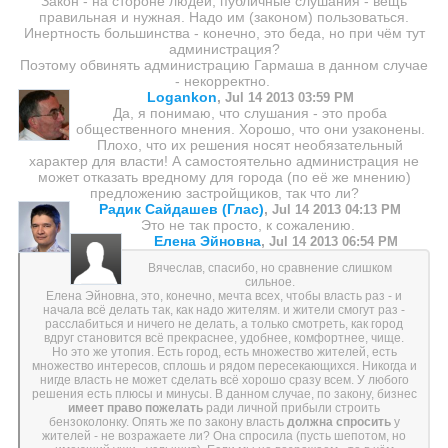
Закон - на стороне людей, публичные слушания - вещь
правильная и нужная. Надо им (законом) пользоваться.
Инертность большинства - конечно, это беда, но при чём тут
администрация?
Поэтому обвинять администрацию Гармаша в данном случае
- некорректно.
Logankon
,
Jul 14 2013 03:59 PM
Да, я понимаю, что слушания - это проба
общественного мнения. Хорошо, что они узаконены.
Плохо, что их решения носят необязательный
характер для власти! А самостоятельно администрация не
может отказать вредному для города (по её же мнению)
предложению застройщиков, так что ли?
Радик Сайдашев (Глас)
,
Jul 14 2013 04:13 PM
Это не так просто, к сожалению.
Елена Эйновна
,
Jul 14 2013 06:54 PM
Вячеслав, спасибо, но сравнение слишком
сильное.
Елена Эйновна, это, конечно, мечта всех, чтобы власть раз - и
начала всё делать так, как надо жителям. и жители смогут раз -
расслабиться и ничего не делать, а только смотреть, как город
вдруг становится всё прекраснее, удобнее, комфортнее, чище.
Но это же утопия. Есть город, есть множество жителей, есть
множество интересов, сплошь и рядом пересекающихся. Никогда и
нигде власть не может сделать всё хорошо сразу всем. У любого
решения есть плюсы и минусы. В данном случае, по закону, бизнес
имеет право пожелать
ради личной прибыли строить
бензоколонку. Опять же по закону власть
должна спросить
у
жителей - не возражаете ли? Она спросила (пусть шепотом, но