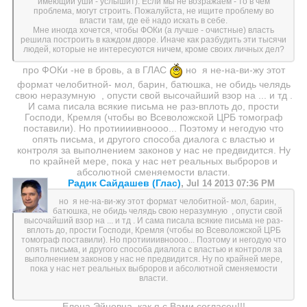
имеющий уши - услышит). Если мы не возражаем - то в чём
проблема, могут строить. Пожалуйста, не ищите проблему во
власти там, где её надо искать в себе.
Мне иногда хочется, чтобы ФОКи (а лучше - очистные) власть
решила построить в каждом дворе. Иначе как разбудить эти тысячи
людей, которые не интересуются ничем, кроме своих личных дел?
про ФОКи -не в бровь, а в ГЛАС
но я не-на-ви-жу этот
формат челобитной- мол, барин, батюшка, не обидь челядь
свою неразумную , опусти свой высочайший взор на ... и тд .
И сама писала всякие письма не раз-вплоть до, прости
Господи, Кремля (чтобы во Всеволожской ЦРБ томограф
поставили). Но протиииивноооо... Поэтому и негодую что
опять письма, и другого способа диалога с властью и
контроля за выполнением законов у нас не предвидится. Ну
по крайней мере, пока у нас нет реальных выброров и
абсолютной сменяемости власти.
Радик Сайдашев (Глас)
,
Jul 14 2013 07:36 PM
но я не-на-ви-жу этот формат челобитной- мол, барин,
батюшка, не обидь челядь свою неразумную , опусти свой
высочайший взор на ... и тд . И сама писала всякие письма не раз-
вплоть до, прости Господи, Кремля (чтобы во Всеволожской ЦРБ
томограф поставили). Но протиииивноооо... Поэтому и негодую что
опять письма, и другого способа диалога с властью и контроля за
выполнением законов у нас не предвидится. Ну по крайней мере,
пока у нас нет реальных выброров и абсолютной сменяемости
власти.
Елена Эйновна, как я с Вами согласен!!!