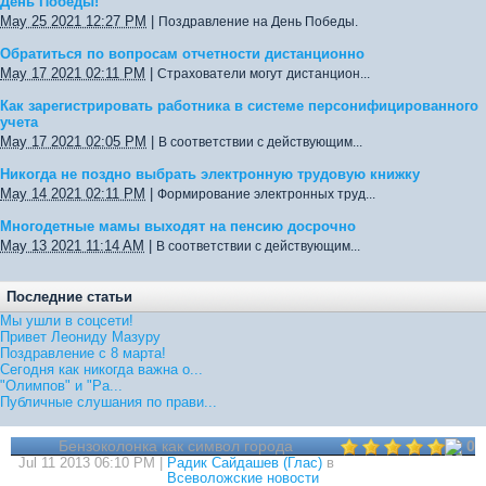
День Победы!
May 25 2021 12:27 PM
|
Поздравление на День Победы.
Обратиться по вопросам отчетности дистанционно
May 17 2021 02:11 PM
|
Страхователи могут дистанцион...
Как зарегистрировать работника в системе персонифицированного
учета
May 17 2021 02:05 PM
|
В соответствии с действующим...
Никогда не поздно выбрать электронную трудовую книжку
May 14 2021 02:11 PM
|
Формирование электронных труд...
Многодетные мамы выходят на пенсию досрочно
May 13 2021 11:14 AM
|
В соответствии с действующим...
Последние статьи
Мы ушли в соцсети!
Привет Леониду Мазуру
Поздравление с 8 марта!
Сегодня как никогда важна о...
"Олимпов" и "Ра...
Публичные слушания по прави...
Бензоколонка как символ города
0
Jul 11 2013 06:10 PM |
Радик Сайдашев (Глас)
в
Всеволожские новости