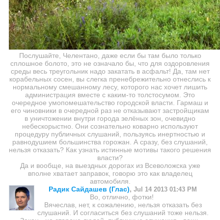
Послушайте, Челентано, даже если бы там было только
сплошное болото, это не означало бы, что для оздоровления
среды весь треугольник надо закатать в асфальт! Да, там нет
корабельных сосен, вы слегка пренебрежительно отнеслись к
нормальному смешанному лесу, которого нас хочет лишить
администрация вместе с каким-то толстосумом. Это
очередное умопомешательство городской власти. Гармаш и
его чиновники в очередной раз не отказывают застройщикам
в уничтожении внутри города зелёных зон, очевидно
небескорыстно. Они сознательно коварно используют
процедуру публичных слушаний, пользуясь инертностью и
равнодушием большинства горожан. А сразу, без слушаний,
нельзя отказать? Как узнать истинные мотивы такого решения
власти?
Да и вообще, на выездных дорогах из Всеволожска уже
вполне хватает заправок, говорю это как владелец
автомобиля.
Радик Сайдашев (Глас)
,
Jul 14 2013 01:43 PM
Во, отлично, фотки!
Вячеслав, нет, к сожалению, нельзя отказать без
слушаний. И согласиться без слушаний тоже нельзя.