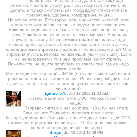
власть раз - и начала всё делать так, как надо
жителям. и жители смогут раз - расслабиться и ничего не
делать, а только смотреть, как город вдруг становится всё
прекраснее, удобнее, комфортнее, чище.
Но это же утопия. Есть город, есть множество жителей, есть
множество интересов, сплошь и рядом пересекающихся.
Никогда и нигде власть не может сделать всё хорошо сразу
всем. У любого решения есть плюсы и минусы. В данном
случае, по закону, бизнес
имеет право пожелать
ради
личной прибыли строить бензоколонку. Опять же по закону
власть
должна спросить
у жителей - не возражаете ли? Она
спросила (пусть шепотом, но имеющий уши - услышит). Если
мы не возражаем - то в чём проблема, могут строить.
Пожалуйста, не ищите проблему во власти там, где её надо
искать в себе.
Мне иногда хочется, чтобы ФОКи (а лучше - очистные) власть
решила построить в каждом дворе. Иначе как разбудить эти
тысячи людей, которые не интересуются ничем, кроме своих
личных дел?
Денис-570
,
Jul 12 2013 11:03 AM
Пытался найти кто такие ООО "Мираж Плюс" - не
нашел.
Заправок считаю у нас до фига... (8 штук насчитал)
Слышал, что Башнефть привратится в Несте.
Как предположение: быть может власти дают землю для ПТК,
так как при строительстве виадука - ПТК у переезда должны
снести, но правди ни сроков ни дат....
Serge
,
Jul 12 2013 12:49 PM