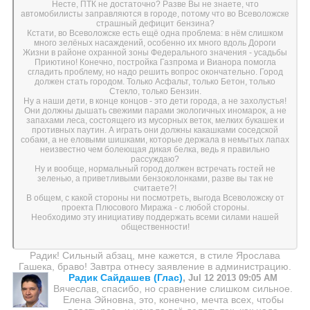
Несте, ПТК не достаточно? Разве Вы не знаете, что
автомобилисты заправляются в городе, потому что во Всеволожске
страшный дефицит бензина?
Кстати, во Всеволожске есть ещё одна проблема: в нём слишком
много зелёных насаждений, особенно их много вдоль Дороги
Жизни в районе охранной зоны Федерального значения - усадьбы
Приютино! Конечно, постройка Газпрома и Вианора помогла
сгладить проблему, но надо решить вопрос окончательно. Город
должен стать городом. Только Асфальт, только Бетон, только
Стекло, только Бензин.
Ну а наши дети, в конце концов - это дети города, а не захолустья!
Они должны дышать свежими парами экологичных иномарок, а не
запахами леса, состоящего из мусорных веток, мелких букашек и
противных паутин. А играть они должны какашками соседской
собаки, а не еловыми шишками, которые держала в немытых лапах
неизвестно чем болеющая дикая белка, ведь я правильно
рассуждаю?
Ну и вообще, нормальный город должен встречать гостей не
зеленью, а приветливыми бензоколонками, разве вы так не
считаете?!
В общем, с какой стороны ни посмотреть, выгода Всеволожску от
проекта Плюсового Миража - с любой стороны.
Необходимо эту инициативу поддержать всеми силами нашей
общественности!
Радик! Сильный абзац, мне кажется, в стиле Ярослава
Гашека, браво! Завтра отнесу заявление в администрацию.
Радик Сайдашев (Глас)
,
Jul 12 2013 09:05 AM
Вячеслав, спасибо, но сравнение слишком сильное.
Елена Эйновна, это, конечно, мечта всех, чтобы