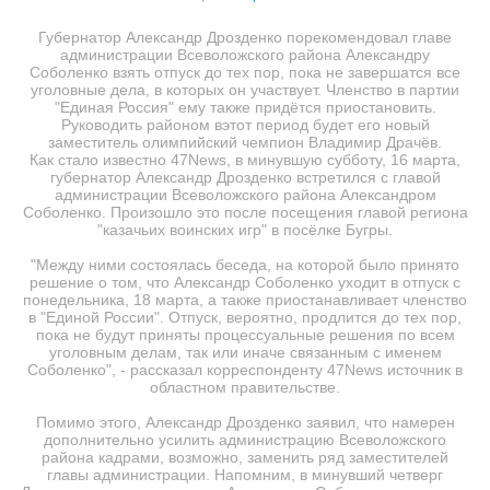
Губернатор Александр Дрозденко порекомендовал главе
администрации Всеволожского района Александру
Соболенко взять отпуск до тех пор, пока не завершатся все
уголовные дела, в которых он участвует. Членство в партии
"Единая Россия" ему также придётся приостановить.
Руководить районом вэтот период будет его новый
заместитель олимпийский чемпион Владимир Драчёв.
Как стало известно 47News, в минувшую субботу, 16 марта,
губернатор Александр Дрозденко встретился с главой
администрации Всеволожского района Александром
Соболенко. Произошло это после посещения главой региона
"казачьих воинских игр" в посёлке Бугры.
"Между ними состоялась беседа, на которой было принято
решение о том, что Александр Соболенко уходит в отпуск с
понедельника, 18 марта, а также приостанавливает членство
в "Единой России". Отпуск, вероятно, продлится до тех пор,
пока не будут приняты процессуальные решения по всем
уголовным делам, так или иначе связанным с именем
Соболенко", - рассказал корреспонденту 47News источник в
областном правительстве.
Помимо этого, Александр Дрозденко заявил, что намерен
дополнительно усилить администрацию Всеволожского
района кадрами, возможно, заменить ряд заместителей
главы администрации. Напомним, в минувший четверг