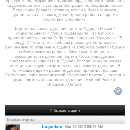
Дрозденко порекомендовал Александру Соболенко назначить
на должность зам.главы администрации по общим вопросам
Владимира Драчёва, уточнив, что он и будет занимать
должность и.о. главы администрации района на время
отсутствия Соболенко.
В региональном отделении партии "Единая Россия"
корреспонденту 47News подтвердили, что вопрос о
приостановке членства Соболенко в партии обсуждался. "В
среду, 27 марта, мы соберем президиум политсовета
регионального отделения. Одним из вопросов будет ситуация
во Всеволожском районе. Лично моё мнение, как
руководителя отделения партии: Соболенко должен
приостановить членство в "Единой России" и как минимум
покинуть позицию секретаря всеволожского отделения. В
ближайшее время решение должен принять либо сам
Соболенко, либо всеволожский политсовет партии", - пояснил
руководитель областного отделения "Единой России"
Владимир Петров.
4 Комментарии
Комментарии
Logankon
,
Mar 19 2013 09:46 AM