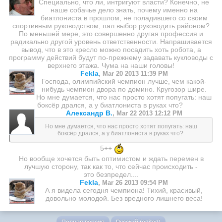
Специально, что ли, интригуют власти? Конечно, не
наше собачье дело знать, почему именно на
биатлониста в прошлом, не поладившего со своим
спортивным руководством, пал выбор руководить районом?
По меньшей мере, это совершенно другая профессия и
радикально другой уровень ответственности. Напрашивается
вывод, что в это кресло можно посадить хоть робота, а
программу действий будут по-прежнему задавать кукловоды с
верхнего этажа. Чума на наши головы!
Fekla
,
Mar 20 2013 11:39 PM
Господа, олимпийский чемпион лучше, чем какой-
нибудь чемпион двора по домино. Кругозор шире.
Но мне думается, что нас просто хотят попугать: наш
боксёр дрался, а у биатлониста в руках что?
Александр В.
,
Mar 22 2013 12:12 PM
Но мне думается, что нас просто хотят попугать: наш
боксёр дрался, а у биатлониста в руках что?
5++
Но вообще хочется быть оптимистом и ждать перемен в
лучшую сторону, так как то, что сейчас происходить -
это безпредел....
Fekla
,
Mar 26 2013 09:54 PM
А я видела сегодня чемпиона! Тихий, красивый,
довольно молодой. Без вредного лишнего веса!