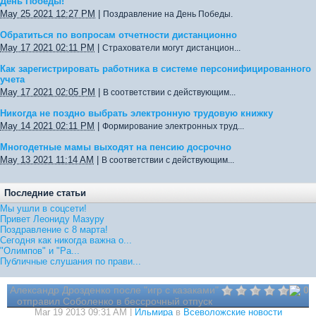
День Победы!
May 25 2021 12:27 PM
|
Поздравление на День Победы.
Обратиться по вопросам отчетности дистанционно
May 17 2021 02:11 PM
|
Страхователи могут дистанцион...
Как зарегистрировать работника в системе персонифицированного
учета
May 17 2021 02:05 PM
|
В соответствии с действующим...
Никогда не поздно выбрать электронную трудовую книжку
May 14 2021 02:11 PM
|
Формирование электронных труд...
Многодетные мамы выходят на пенсию досрочно
May 13 2021 11:14 AM
|
В соответствии с действующим...
Последние статьи
Мы ушли в соцсети!
Привет Леониду Мазуру
Поздравление с 8 марта!
Сегодня как никогда важна о...
"Олимпов" и "Ра...
Публичные слушания по прави...
Александр Дрозденко после "игр с казаками"
0
отправил Соболенко в бессрочный отпуск
Mar 19 2013 09:31 AM |
Ильмира
в
Всеволожские новости