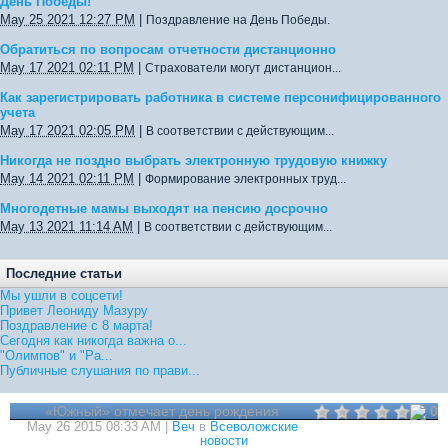
День Победы!
May 25 2021 12:27 PM
|
Поздравление на День Победы.
Обратиться по вопросам отчетности дистанционно
May 17 2021 02:11 PM
|
Страхователи могут дистанцион...
Как зарегистрировать работника в системе персонифицированного
учета
May 17 2021 02:05 PM
|
В соответствии с действующим...
Никогда не поздно выбрать электронную трудовую книжку
May 14 2021 02:11 PM
|
Формирование электронных труд...
Многодетные мамы выходят на пенсию досрочно
May 13 2021 11:14 AM
|
В соответствии с действующим...
Последние статьи
Мы ушли в соцсети!
Привет Леониду Мазуру
Поздравление с 8 марта!
Сегодня как никогда важна о...
"Олимпов" и "Ра...
Публичные слушания по прави...
«Южный» отмечает день рождения
0
May 26 2015 08:33 AM |
Веч
в
Всеволожские
новости