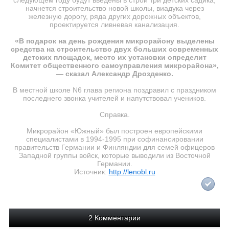
следующем году будут введены в строй три детских садика,
начнется строительство новой школы, виадука через
железную дорогу, ряда других дорожных объектов,
проектируется ливневая канализация.
«В подарок на день рождения микрорайону выделены
средства на строительство двух больших современных
детских площадок, место их установки определит
Комитет общественного самоуправления микрорайона»,
— сказал Александр Дрозденко.
В местной школе N6 глава региона поздравил с праздником
последнего звонка учителей и напутствовал учеников.
Справка.
Микрорайон «Южный» был построен европейскими
специалистами в 1994-1995 при софинансировании
правительств Германии и Финляндии для семей офицеров
Западной группы войск, которые выводили из Восточной
Германии.
Источник:
http://lenobl.ru
2 Комментарии