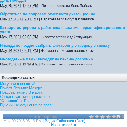
День Победы!
May 25 2021 12:27 PM
|
Поздравление на День Победы.
Обратиться по вопросам отчетности дистанционно
May 17 2021 02:11 PM
|
Страхователи могут дистанцион...
Как зарегистрировать работника в системе персонифицированного
учета
May 17 2021 02:05 PM
|
В соответствии с действующим...
Никогда не поздно выбрать электронную трудовую книжку
May 14 2021 02:11 PM
|
Формирование электронных труд...
Многодетные мамы выходят на пенсию досрочно
May 13 2021 11:14 AM
|
В соответствии с действующим...
Последние статьи
Мы ушли в соцсети!
Привет Леониду Мазуру
Поздравление с 8 марта!
Сегодня как никогда важна о...
"Олимпов" и "Ра...
Публичные слушания по прави...
Помогите определиться
0
May 09 2015 05:13 PM |
Радик Сайдашев (Глас)
в
Новости сайта