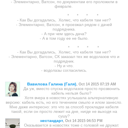
- Элементарно, Ватсон, по документам его проложили в
феврале.
* * * *
- Как Вы догадались, Холмс, что кабеля там нет?
- Элементарно, Ватсон, я проезжал рядом с дачей
подрядчика.
- А при чем здесь дача?
- А в том году ее не было.
* * * *
- Как Вы догадались, Холмс, что кабеля там нет?
- Элементарно, Ватсон, СК заказал тех же водолазов что и
подрядчик.
- Ну и что.
- водолазы согласились.
Вавилова Галина (Галя)
,
Oct 14 2015 07:19 AM
Да уж, вместо спуска водолазов просто прозвонить
кабель нельзя было?
Хотя вчера в новостях услышала альтернативную
версию: кабель есть, но его течением смыло и илом занесло.
Мне даже интересно: это что за способ прокладки кабеля
такой, если он просто лежит на дне, нигде не выходя на
сушу?
нестандарт
,
Oct 14 2015 04:53 PM
Оказывается в новостях тоже с головой не дружат.