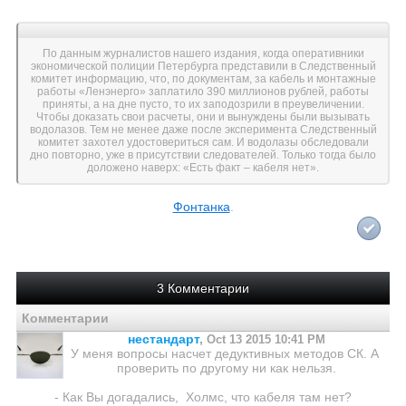
По данным журналистов нашего издания, когда оперативники
экономической полиции Петербурга представили в Следственный
комитет информацию, что, по документам, за кабель и монтажные
работы «Ленэнерго» заплатило 390 миллионов рублей, работы
приняты, а на дне пусто, то их заподозрили в преувеличении.
Чтобы доказать свои расчеты, они и вынуждены были вызывать
водолазов. Тем не менее даже после эксперимента Следственный
комитет захотел удостовериться сам. И водолазы обследовали
дно повторно, уже в присутствии следователей. Только тогда было
доложено наверх: «Есть факт – кабеля нет».
Фонтанка
.
3 Комментарии
Комментарии
нестандарт
,
Oct 13 2015 10:41 PM
У меня вопросы насчет дедуктивных методов СК. А
проверить по другому ни как нельзя.
- Как Вы догадались, Холмс, что кабеля там нет?