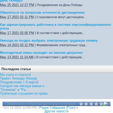
День Победы!
May 25 2021 12:27 PM
|
Поздравление на День Победы.
Обратиться по вопросам отчетности дистанционно
May 17 2021 02:11 PM
|
Страхователи могут дистанцион...
Как зарегистрировать работника в системе персонифицированного
учета
May 17 2021 02:05 PM
|
В соответствии с действующим...
Никогда не поздно выбрать электронную трудовую книжку
May 14 2021 02:11 PM
|
Формирование электронных труд...
Многодетные мамы выходят на пенсию досрочно
May 13 2021 11:14 AM
|
В соответствии с действующим...
Последние статьи
Мы ушли в соцсети!
Привет Леониду Мазуру
Поздравление с 8 марта!
Сегодня как никогда важна о...
"Олимпов" и "Ра...
Публичные слушания по прави...
Энергомост в Кронштадт сгинул в пучине
0
Oct 13 2015 12:08 PM |
Радик Сайдашев (Глас)
в
Другие новости