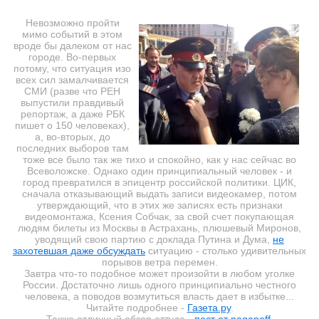
Невозможно пройти
мимо событий в этом
вроде бы далеком от нас
городе. Во-первых
потому, что ситуация изо
всех сил замалчивается
СМИ (разве что РЕН
выпустили правдивый
репортаж, а даже РБК
пишет о 150 человеках),
а, во-вторых, до
последних выборов там
тоже все было так же тихо и спокойно, как у нас сейчас во
Всеволожске. Однако один принципиальный человек - и
город превратился в эпицентр российской политики. ЦИК,
сначала отказывающий выдать записи видеокамер, потом
утверждающий, что в этих же записях есть признаки
видеомонтажа, Ксения Собчак, за свой счет покупающая
людям билеты из Москвы в Астрахань, плюшевый Миронов,
уводящий свою партию с доклада Путина и Дума,
не
захотевшая даже обсуждать
ситуацию - столько удивительных
порывов ветра перемен.
Завтра что-то подобное может произойти в любом уголке
России. Достаточно лишь одного принципиально честного
человека, а поводов возмутиться власть дает в избытке...
Читайте подробнее -
Газета.ру
.