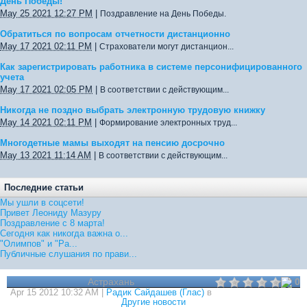
День Победы!
May 25 2021 12:27 PM
|
Поздравление на День Победы.
Обратиться по вопросам отчетности дистанционно
May 17 2021 02:11 PM
|
Страхователи могут дистанцион...
Как зарегистрировать работника в системе персонифицированного
учета
May 17 2021 02:05 PM
|
В соответствии с действующим...
Никогда не поздно выбрать электронную трудовую книжку
May 14 2021 02:11 PM
|
Формирование электронных труд...
Многодетные мамы выходят на пенсию досрочно
May 13 2021 11:14 AM
|
В соответствии с действующим...
Последние статьи
Мы ушли в соцсети!
Привет Леониду Мазуру
Поздравление с 8 марта!
Сегодня как никогда важна о...
"Олимпов" и "Ра...
Публичные слушания по прави...
Астрахань
0
Apr 15 2012 10:32 AM |
Радик Сайдашев (Глас)
в
Другие новости