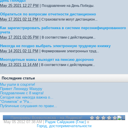
День Победы!
May 25 2021 12:27 PM
|
Поздравление на День Победы.
Обратиться по вопросам отчетности дистанционно
May 17 2021 02:11 PM
|
Страхователи могут дистанцион...
Как зарегистрировать работника в системе персонифицированного
учета
May 17 2021 02:05 PM
|
В соответствии с действующим...
Никогда не поздно выбрать электронную трудовую книжку
May 14 2021 02:11 PM
|
Формирование электронных труд...
Многодетные мамы выходят на пенсию досрочно
May 13 2021 11:14 AM
|
В соответствии с действующим...
Последние статьи
Мы ушли в соцсети!
Привет Леониду Мазуру
Поздравление с 8 марта!
Сегодня как никогда важна о...
"Олимпов" и "Ра...
Публичные слушания по прави...
Панорамы Всеволожска - на Яндексе!
0
May 05 2012 07:38 AM |
Радик Сайдашев (Глас)
в
Город, достопримечательности