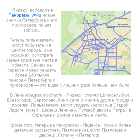
"Яндекс" добавил на
Панорамы улиц
новые
снимки Петербурга и его
пригородов, пишет
spbit.su.
Теперь пользователи
могут побывать и в
центре города, и на
окраинах, осмотреть
самые красивые места в
области. Сейчас на
сервисе можно увидеть
более 140 тысяч
панорам Петербурга и
пригородов — это в два с лишним раза больше, чем было.
В Ленинградской области «Яндекс» отснял Шлиссельбург,
Всеволожск, Сертолово, Кингисепп и многие другие города и
поселки. Пользователи могут увидеть крепость в Старой
Ладоге, музей «Шалаш Ленина», Путевой дворец Петра I в
Стрельне и другие известные места.
Кроме того, теперь на панорамах «Яндекса» можно более
детально рассмотреть Павловск (на фото Павловский
дворец), Гатчину и Петергоф.