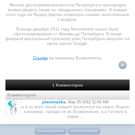
Многие достопримечательности Петербурга и пригородов
можно увидеть также на «воздушных» панорамах. В январе
этого года на Яндекс.Картах появились снимки, выполненные
с воздуха.
В конце декабря 2011 года Московское шоссе было
сфотографировано от Москвы до Петербурга. В конце
февраля виртуальный просмотр улиц Петербурга запустил на
своих картах Google.
Ссылка
на панораму Всеволожска.
1 Комментарии
Комментарии
plastmaska
,
May 05 2012 11:54 AM
и я со всей своей семьей засветился на новых Яндекс
панормах, правда не во Всеволожске, а в Гатчине в
парке....
Полная версия
Русский (edited)