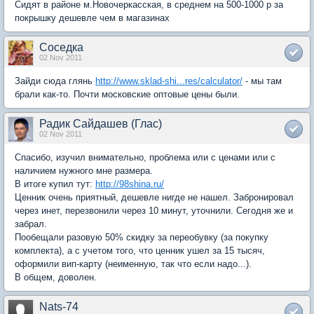
Сидят в районе м.Новочеркасская, в среднем на 500-1000 р за
покрышку дешевле чем в магазинах
Соседка
02 Nov 2011
Зайди сюда глянь
http://www.sklad-shi...res/calculator/
- мы там
брали как-то. Почти московские оптовые цены были.
Радик Сайдашев (Глас)
02 Nov 2011
Спасибо, изучил внимательно, проблема или с ценами или с
наличием нужного мне размера.
В итоге купил тут:
http://98shina.ru/
Ценник очень приятный, дешевле нигде не нашел. Забронировал
через инет, перезвонили через 10 минут, уточнили. Сегодня же и
забрал.
Пообещали разовую 50% скидку за переобувку (за покупку
комплекта), а с учетом того, что ценник ушел за 15 тысяч,
оформили вип-карту (неименную, так что если надо...).
В общем, доволен.
Nats-74