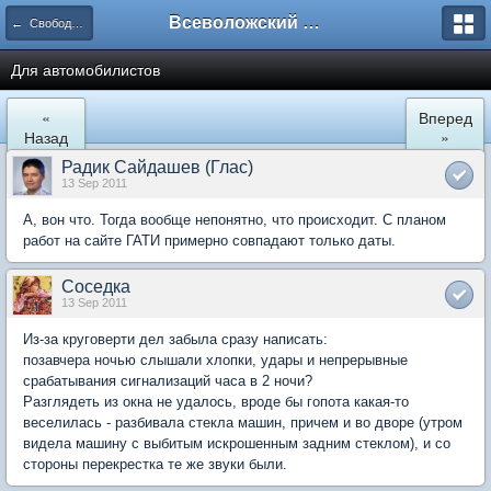
Всеволожский форум
← Свободное общение
Для автомобилистов
«
Вперед
Назад
»
Радик Сайдашев (Глас)
13 Sep 2011
А, вон что. Тогда вообще непонятно, что происходит. С планом
работ на сайте ГАТИ примерно совпадают только даты.
Соседка
13 Sep 2011
Из-за круговерти дел забыла сразу написать:
позавчера ночью слышали хлопки, удары и непрерывные
срабатывания сигнализаций часа в 2 ночи?
Разглядеть из окна не удалось, вроде бы гопота какая-то
веселилась - разбивала стекла машин, причем и во дворе (утром
видела машину с выбитым искрошенным задним стеклом), и со
стороны перекрестка те же звуки были.