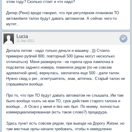
этом году? Сколько стоит и что надо?
Дилер (Рено) вроде говорил, что при регулярном плановом ТО
автомобиля талон будут давать автоматом. А сейчас чего-то
мутят...
Lucia
11 Sep 2012
Делала летом - надо только деньги и машину...))) Стоило
примерно рублей 800, повторный 500 (цены могут несколько
отличаться). Меня развернули - не горела одна лампочка в
подсветке заднего номера, поменяли рядом (по не совсем
адекватной цене), вернулась, заплатила еще 500 - дали талон.
Нужно свид.о рег., огнетушитель, знак, аптечка.. Старый талон не
спрашивали вообще.
Про то, что при ТО будут давать автоматом не слышала..Им там
было вообще чхать на мои ТО, срок действия старого талона и
вообще....А Осаго у меня и без них был. По моему, полностью
коммерциализированная (есть такое слово?) процедура.
Здесь пункт есть совсем рядом, при выезде на Дорогу Жизни, но
там местные орлы начали требовать, чтобы я немедленно