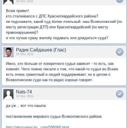
15 Nov 2011
Всем привет!
кто сталкивался с ДПС Красногвардейского района?
не подскажете, какой суд более лояльный: наш Всеволожский (по
месту регистрации ДТП) или Красногвардейский (по месту
правонарушения)?
и что лучше сразу жалобу подавать или дождаться суда?
Радик Сайдашев (Глас)
15 Nov 2011
Имхо, это больше от конкретного судьи зависит - то есть, как
повезёт. Чето помню писали о том, что какой-то судья во Всеве
есть очень грамотный и людей поддерживает, но в целом о
Всеволожском суде как-то редко хорошо говорят.
Nats-74
15 Nov 2011
да уж... вот что нашла:
постановление мирового судьи Всеволожского района
http://abuzyarov.liv...com/595068.html