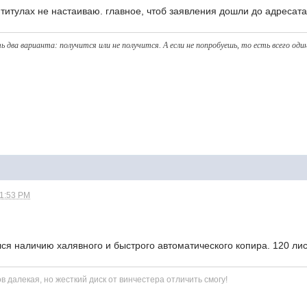
титулах не настаиваю. главное, чтоб заявления дошли до адресата
ь два варианта: получитcя или не получится. А eсли не попробуешь, то eсть всего оди
01:53 PM
ся наличию халявного и быстрого автоматического копира. 120 лис
ов далекая, но жесткий диск от винчестера отличить смогу!