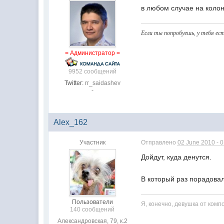
в любом случае на колон
Если ты попробуешь, у тeбя ест
= Администратор =
9952 сообщений
Twitter:
rr_saidashev
-
Alex_162
Участник
Отправлено
02 June 2010 - 
Дойдут, куда денутся.
В который раз порадовал
Пользователи
Я, конечно, девушка от комп
140 сообщений
Александровская, 79, к.2