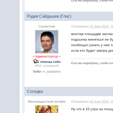
Если ты попробуешь, у тeбя ест
Радик Сайдашев (Глас)
Соучастник
Отправлено
15 June 2010 - 
монтаж площадки заплан
подсыпка меняться не бу
пообещал узнать у нее п
если кто будет завтра д
= Администратор =
Если ты попробуешь, у тeбя ест
9952 сообщений
Twitter:
rr_saidashev
-
Соседка
Жизнерадостный человек
Отправлено
16 June 2010 - 
Ну что в 10 утра на пло