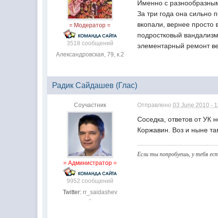
Именно с разнообразным
За три года она сильно 
вкопали, вернее просто в
= Модератор =
подростковый вандализм,
3518 сообщений
элементарный ремонт ве
Александровская, 79, к.2
Радик Сайдашев (Глас)
Соучастник
Отправлено
03 June 2010 - 
Соседка, ответов от УК 
Коржавин. Воз и ныне та
Если ты попробуешь, у тeбя ест
= Администратор =
9952 сообщений
Twitter:
rr_saidashev
-