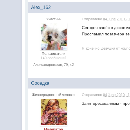
Alex_162
Участник
Отправлено
04 June 2010 - 
Сегодня занёс в диспетч
Проспамил позавчера вес
Я, конечно, девушка от комп
Пользователи
140 сообщений
Александровская, 79, к.2
Соседка
Жизнерадостный человек
Отправлено
04 June 2010 - 
Заинтересованным - про
= Модератор =