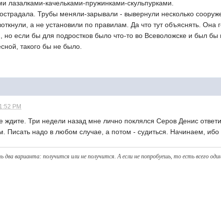
и лазалками-качельками-пружинками-скульпурками.
пострадала. Трубы меняли-зарывали - вывернули несколько сооружен
откнули, а не установили по правилам. Да что тут объяснять. Она 
 но если бы для подростков было что-то во Всеволожске и был бы 
сной, такого бы не было.
11:52 PM
не ждите. Три недели назад мне лично поклялся Серов Денис ответ
м. Писать надо в любом случае, а потом - судиться. Начинаем, ибо
ь два варианта: получитcя или не получится. А eсли не попробуешь, то eсть всего оди