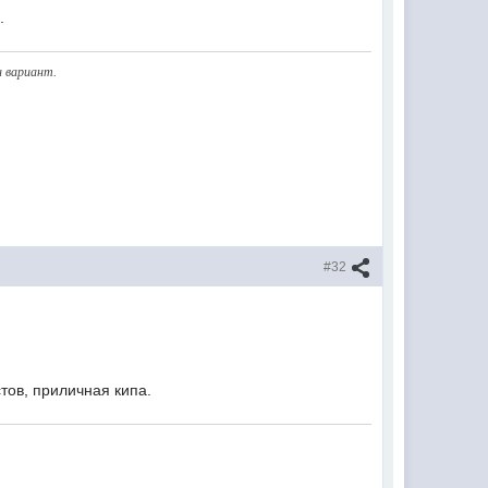
.
н вариант.
#32
тов, приличная кипа.