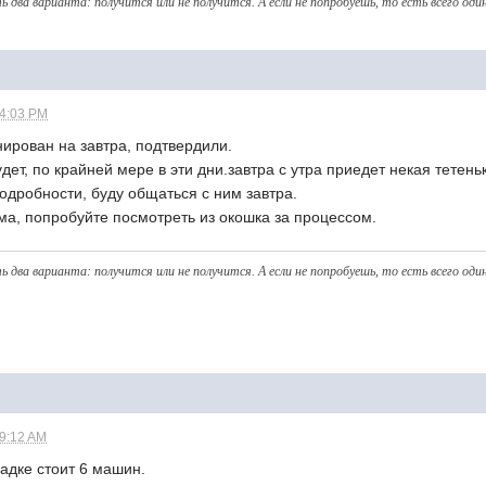
ь два варианта: получитcя или не получится. А eсли не попробуешь, то eсть всего оди
04:03 PM
ирован на завтра, подтвердили.
дет, по крайней мере в эти дни.завтра с утра приедет некая тетень
одробности, буду общаться с ним завтра.
ома, попробуйте посмотреть из окошка за процессом.
ь два варианта: получитcя или не получится. А eсли не попробуешь, то eсть всего оди
09:12 AM
щадке стоит 6 машин.