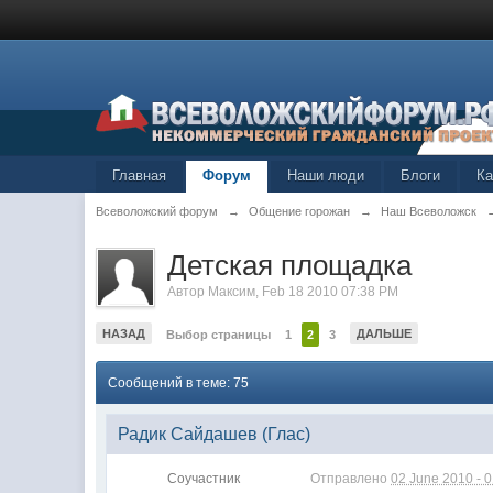
Главная
Форум
Наши люди
Блоги
К
Всеволожский форум
→
Общение горожан
→
Наш Всеволожск
Детская площадка
Автор
Максим
,
Feb 18 2010 07:38 PM
НАЗАД
ДАЛЬШЕ
Выбор страницы
1
2
3
Сообщений в теме: 75
Радик Сайдашев (Глас)
Соучастник
Отправлено
02 June 2010 - 