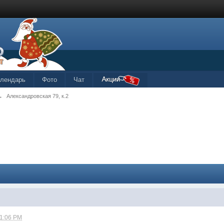
алендарь
Фото
Чат
→
Александровская 79, к.2
01:06 PM