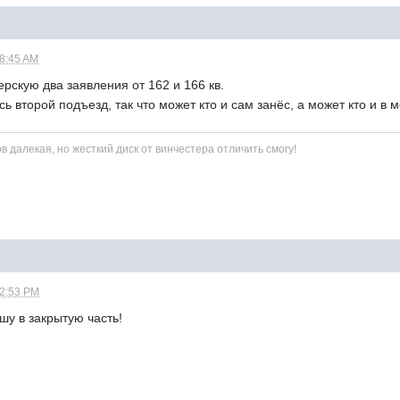
08:45 AM
ерскую два заявления от 162 и 166 кв.
ь второй подъезд, так что может кто и сам занёс, а может кто и в 
ов далекая, но жесткий диск от винчестера отличить смогу!
12:53 PM
шу в закрытую часть!