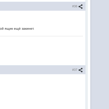
#36
мой ящик ещё закинет.
#37