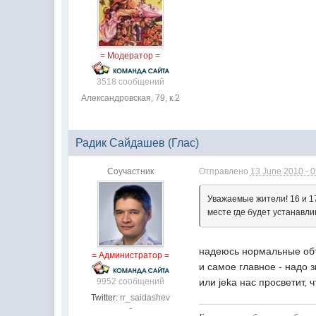
= Модератор =
3518 сообщений
Александровская, 79, к.2
Радик Сайдашев (Глас)
Соучастник
Отправлено
13 June 2010 - 
Уважаемые жители! 16 и 17
месте где будет устанавли
надеюсь нормальные объ
= Администратор =
и самое главное - надо з
9952 сообщений
или jeka нас просветит
Twitter:
rr_saidashev
-