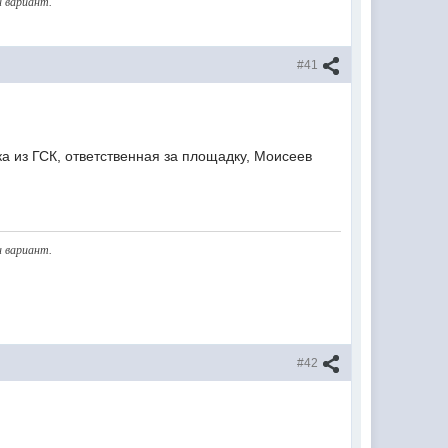
н вариант.
#41
ка из ГСК, ответственная за площадку, Моисеев
н вариант.
#42