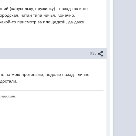
ий (карусельку, пружинку) - назад так и не
городская, читай типа ничья. Конечно,
какой-то присмотр за площадкой, да даже
#35
ить на мою претензию, неделю назад - лично
 достали.
н вариант.