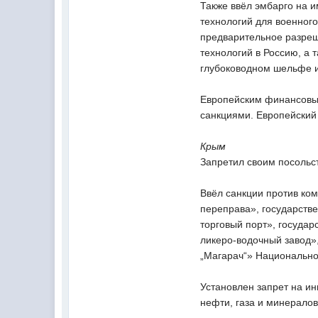
Также ввёл эмбарго на и
технологий для военног
предварительное разреш
технологий в Россию, а 
глубоководном шельфе и
Европейским финансовым
санкциями. Европейский
Крым
Запретил своим посольс
Ввёл санкции против ко
переправа», государств
торговый порт», госуда
ликеро-водочный завод»
„Магарач“» Национальног
Установлен запрет на и
нефти, газа и минералов