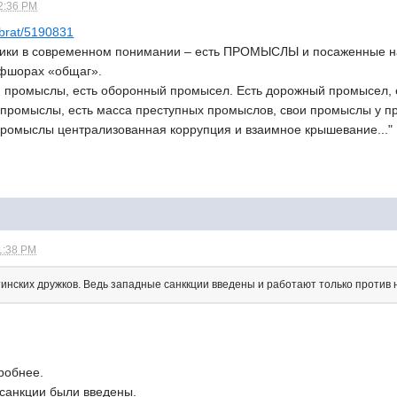
02:36 PM
-brat/5190831
ономики в современном понимании – есть ПРОМЫСЛЫ и посаженные на
офшорах «общаг».
й промыслы, есть оборонный промысел. Есть дорожный промысел,
 промыслы, есть масса преступных промыслов, свои промыслы у п
промыслы централизованная коррупция и взаимное крышевание..."
11:38 PM
инских дружков. Ведь западные санккции введены и работают только против 
дробнее.
 санкции были введены.