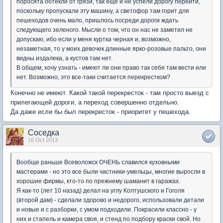
поросята обтекли от грязи, так еще и не успели дорогу перейти,
поскольку пропускали эту машину, а светофор там горит для
пешеходов очень мало, пришлось посреди дороги ждать
следующего зеленого. Мысли о том, что он нас не заметил не
допускаю, ибо если у меня куртка черная и, возможно,
незаметная, то у моих девочек длинные ярко-розовые пальто, они
видны издалека, а кустов там нет.
В общем, хочу узнать - имеют ли они право так себя там вести или
нет. Возможно, это все-таки считается перекрестком?
Конечно не имеют. Какой такой перекресток - там просто выезд с
прилегающей дороги, а переход совершенно отдельно.
Да даже если бы был перекресток - приоритет у пешехода.
Соседка
16 Oct 2013
Вообще раньше Всеволожск ОЧЕНЬ славился кузовными
мастерами - но это все были частники-умельцы, многие выросли в
хорошие фирмы, кто-то по прежнему шаманит в гаражах.
Я как-то (лет 10 назад) делал на углу Колтушского и Гоголя
(второй дам) - сделали здорово и недорого, использовали детали
и новые и с разборки, с умом подходили. Покрасили классно - у
них и стапель и камера своя, и стенд по подбору краски свой. Но