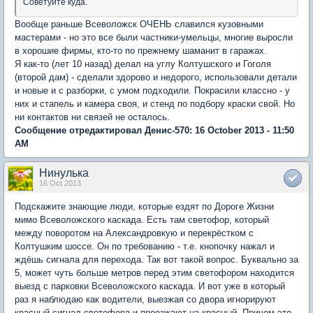
Советуйте куда.
Вообще раньше Всеволожск ОЧЕНЬ славился кузовными
мастерами - но это все были частники-умельцы, многие выросли
в хорошие фирмы, кто-то по прежнему шаманит в гаражах.
Я как-то (лет 10 назад) делал на углу Колтушского и Гоголя
(второй дам) - сделали здорово и недорого, использовали детали
и новые и с разборки, с умом подходили. Покрасили классно - у
них и стапель и камера своя, и стенд по подбору краски свой. Но
ни контактов ни связей не осталось.
Сообщение отредактировал Денис-570: 16 October 2013 - 11:50
AM
Нинулька
16 Oct 2013
Подскажите знающие люди, которые ездят по Дороге Жизни
мимо Всеволожского каскада. Есть там светофор, который
между поворотом на Александровкую и перекрёстком с
Колтушким шоссе. Он по требованию - т.е. кнопочку нажал и
ждёшь сигнала для перехода. Так вот такой вопрос. Буквально за
5, может чуть больше метров перед этим светофором находится
выезд с парковки Всеволожского каскада. И вот уже в который
раз я наблюдаю как водители, выезжая со двора игнорируют
красный сигнал светофора и проезжают на красный. Причем это