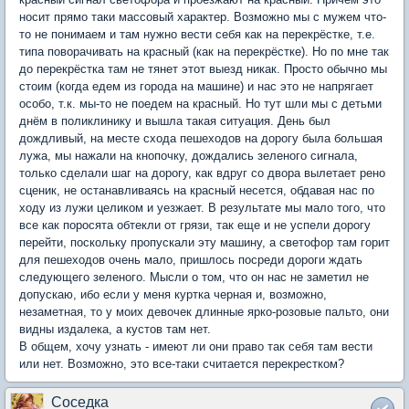
носит прямо таки массовый характер. Возможно мы с мужем что-
то не понимаем и там нужно вести себя как на перекрёстке, т.е.
типа поворачивать на красный (как на перекрёстке). Но по мне так
до перекрёстка там не тянет этот выезд никак. Просто обычно мы
стоим (когда едем из города на машине) и нас это не напрягает
особо, т.к. мы-то не поедем на красный. Но тут шли мы с детьми
днём в поликлинику и вышла такая ситуация. День был
дождливый, на месте схода пешеходов на дорогу была большая
лужа, мы нажали на кнопочку, дождались зеленого сигнала,
только сделали шаг на дорогу, как вдруг со двора вылетает рено
сценик, не останавливаясь на красный несется, обдавая нас по
ходу из лужи целиком и уезжает. В результате мы мало того, что
все как поросята обтекли от грязи, так еще и не успели дорогу
перейти, поскольку пропускали эту машину, а светофор там горит
для пешеходов очень мало, пришлось посреди дороги ждать
следующего зеленого. Мысли о том, что он нас не заметил не
допускаю, ибо если у меня куртка черная и, возможно,
незаметная, то у моих девочек длинные ярко-розовые пальто, они
видны издалека, а кустов там нет.
В общем, хочу узнать - имеют ли они право так себя там вести
или нет. Возможно, это все-таки считается перекрестком?
Соседка