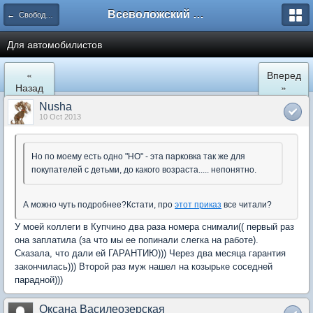
Всеволожский форум
← Свободное общение
Для автомобилистов
«
Вперед
Назад
»
Nusha
10 Oct 2013
Но по моему есть одно "НО" - эта парковка так же для
покупателей с детьми, до какого возраста..... непонятно.
А можно чуть подробнее?Кстати, про
этот приказ
все читали?
У моей коллеги в Купчино два раза номера снимали(( первый раз
она заплатила (за что мы ее попинали слегка на работе).
Сказала, что дали ей ГАРАНТИЮ))) Через два месяца гарантия
закончилась))) Второй раз муж нашел на козырьке соседней
парадной)))
Оксана Василеозерская