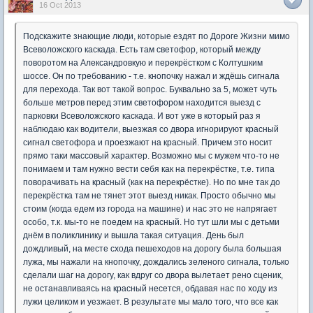
16 Oct 2013
Подскажите знающие люди, которые ездят по Дороге Жизни мимо
Всеволожского каскада. Есть там светофор, который между
поворотом на Александровкую и перекрёстком с Колтушким
шоссе. Он по требованию - т.е. кнопочку нажал и ждёшь сигнала
для перехода. Так вот такой вопрос. Буквально за 5, может чуть
больше метров перед этим светофором находится выезд с
парковки Всеволожского каскада. И вот уже в который раз я
наблюдаю как водители, выезжая со двора игнорируют красный
сигнал светофора и проезжают на красный. Причем это носит
прямо таки массовый характер. Возможно мы с мужем что-то не
понимаем и там нужно вести себя как на перекрёстке, т.е. типа
поворачивать на красный (как на перекрёстке). Но по мне так до
перекрёстка там не тянет этот выезд никак. Просто обычно мы
стоим (когда едем из города на машине) и нас это не напрягает
особо, т.к. мы-то не поедем на красный. Но тут шли мы с детьми
днём в поликлинику и вышла такая ситуация. День был
дождливый, на месте схода пешеходов на дорогу была большая
лужа, мы нажали на кнопочку, дождались зеленого сигнала, только
сделали шаг на дорогу, как вдруг со двора вылетает рено сценик,
не останавливаясь на красный несется, обдавая нас по ходу из
лужи целиком и уезжает. В результате мы мало того, что все как