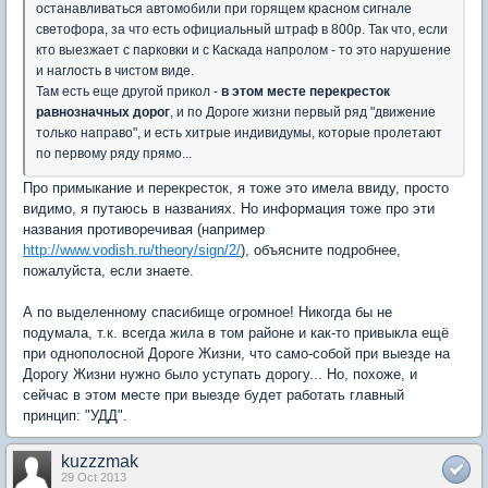
останавливаться автомобили при горящем красном сигнале
светофора, за что есть официальный штраф в 800р. Так что, если
кто выезжает с парковки и с Каскада напролом - то это нарушение
и наглость в чистом виде.
Там есть еще другой прикол -
в этом месте перекресток
равнозначных дорог
, и по Дороге жизни первый ряд "движение
только направо", и есть хитрые индивидумы, которые пролетают
по первому ряду прямо...
Про примыкание и перекресток, я тоже это имела ввиду, просто
видимо, я путаюсь в названиях. Но информация тоже про эти
названия противоречивая (например
http://www.vodish.ru/theory/sign/2/
), объясните подробнее,
пожалуйста, если знаете.
А по выделенному спасибище огромное! Никогда бы не
подумала, т.к. всегда жила в том районе и как-то привыкла ещё
при однополосной Дороге Жизни, что само-собой при выезде на
Дорогу Жизни нужно было уступать дорогу... Но, похоже, и
сейчас в этом месте при выезде будет работать главный
принцип: "УДД".
kuzzzmak
29 Oct 2013