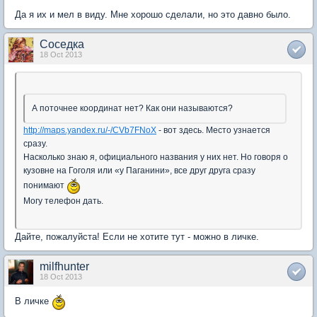
Да я их и мел в виду. Мне хорошо сделали, но это давно было.
Соседка
18 Oct 2013
А поточнее координат нет? Как они называются?
http://maps.yandex.ru/-/CVb7FNoX
- вот здесь. Место узнается
сразу.
Насколько знаю я, официального названия у них нет. Но говоря о
кузовне на Гоголя или «у Паганини», все друг друга сразу
понимают
Могу телефон дать.
Дайте, пожалуйста! Если не хотите тут - можно в личке.
milfhunter
18 Oct 2013
В личке