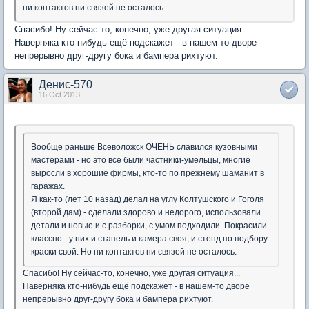
ни контактов ни связей не осталось.
Спасибо! Ну сейчас-то, конечно, уже другая ситуация...
Наверняка кто-нибудь ещё подскажет - в нашем-то дворе
непрерывно друг-другу бока и бампера рихтуют.
Денис-570
16 Oct 2013
Вообще раньше Всеволожск ОЧЕНЬ славился кузовными
мастерами - но это все были частники-умельцы, многие
выросли в хорошие фирмы, кто-то по прежнему шаманит в
гаражах.
Я как-то (лет 10 назад) делал на углу Колтушского и Гоголя
(второй дам) - сделали здорово и недорого, использовали
детали и новые и с разборки, с умом подходили. Покрасили
классно - у них и стапель и камера своя, и стенд по подбору
краски свой. Но ни контактов ни связей не осталось.
Спасибо! Ну сейчас-то, конечно, уже другая ситуация...
Наверняка кто-нибудь ещё подскажет - в нашем-то дворе
непрерывно друг-другу бока и бампера рихтуют.