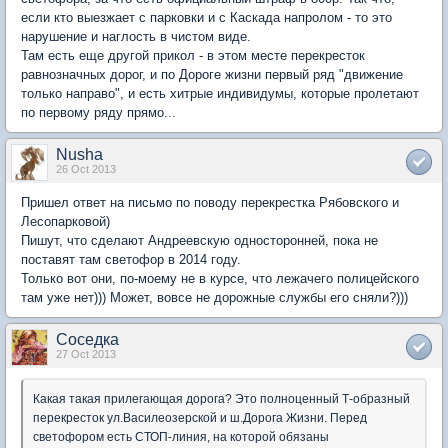
если кто выезжает с парковки и с Каскада напролом - то это
нарушение и наглость в чистом виде.
Там есть еще другой прикол - в этом месте перекресток
равнозначных дорог, и по Дороге жизни первый ряд "движение
только направо", и есть хитрые индивидумы, которые пролетают
по первому ряду прямо...
Nusha
26 Oct 2013
Пришел ответ на письмо по поводу перекрестка Рябовского и
Лесопарковой)
Пишут, что сделают Андреевскую односторонней, пока не
поставят там светофор в 2014 году.
Только вот они, по-моему не в курсе, что лежачего полицейского
там уже нет))) Может, вовсе не дорожные службы его сняли?)))
Соседка
27 Oct 2013
Какая такая прилегающая дорога? Это полноценный Т-образный
перекресток ул.Василеозерской и ш.Дорога Жизни. Перед
светофором есть СТОП-линия, на которой обязаны