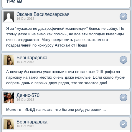
11:50 AM
Оксана Василеозерская
16 Oct 2013
Я за "мужиков не дистрофичной комплекции" боюсь не сойду. По
этому даже и не знаю как помочь, но все эти молодые инвалиды
очень раздражают. Могу предложить распечатать много
поздравлений по конкурсу Автохам от Нюши
Бернгардовка
16 Oct 2013
А почему бы нашим участковым этим не заняться? Штрафы за
парковку на таких местах очень даже нехилые. Если около Руоки
собрать дань с первых двух рядов, это же золотое дно!
Денис-570
16 Oct 2013
Может в ГИБДД написать, что бы они рейд устроили....
Бернгардовка
16 Oct 2013