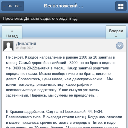
Всеволожский форум
← Наш Всеволожск
Проблема. Детские сады, очередь и т.д.
«
Вперед
Назад
»
Династия
04 Sep 2014
Не секрет. Каждое направление в районе 1300 за 10 занятий в
месяц. Самый дорогой английский - 3400, но он 5раз в неделю,
т.е. 3400 за 20-22занятия в месяц. Набор занятий родители
определяют сами. Можно вообще ничего не брать, никто не
давит. Согласитесь, цены более, чем демократические... Мы
взяли театралку, ритмо-пластику, хареографию и
психологическую подготовку. У нас сынуля уж очень
застенчивый. Надеюсь, мы сумеем её преодолеть...
В Красногвардейском. Сад на Б.Пороховской, 44, №34.
Развивающего типа. В очереди стояли месяц. Когда нам отказали
в марте, пришлось срочно вставать в очередь в Питер, и надо
было успеть до 29марта. Успели. 28апреля еще распределения