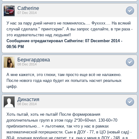
Catherine
07 Dec 2014
У нас за пару дней ничего не поменялось.... Фухххх.... На всякий
случай сделала " принтскрин". А вы запрос сделайте, в три раза -
это издевательство над людьми!!
Сообщение отредактировал Catherine: 07 December 2014 -
08:56 PM
Бернгардовка
08 Dec 2014
А мне кажется, это глюки, там просто еще всё не налажено.
После нового года надо будет их попытать насчет реальных
цифр.
Династия
08 Dec 2014
Хоть пытай, хоть не пытай! После формирования
дополнительных групп в этом году 2*30=60чел. 130-60=70
приблизительно... + льготники, так что у нас в рамках
математической погрешности. Сын в ДОУ - 77, в ЦО (новый сад) -
80-й, дочечке вообще не светит, т.к. она у меня в ДОУ - 248, а в