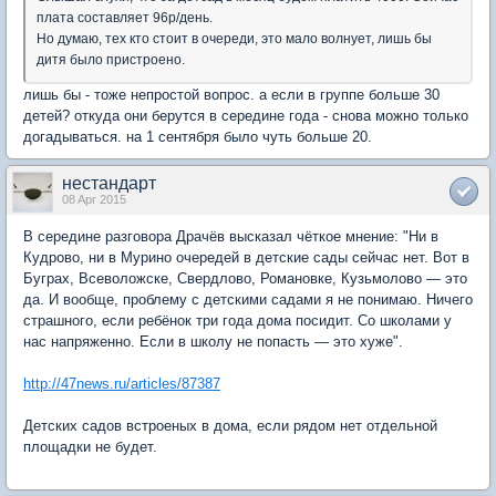
плата составляет 96р/день.
Но думаю, тех кто стоит в очереди, это мало волнует, лишь бы
дитя было пристроено.
лишь бы - тоже непростой вопрос. а если в группе больше 30
детей? откуда они берутся в середине года - снова можно только
догадываться. на 1 сентября было чуть больше 20.
нестандарт
08 Apr 2015
В середине разговора Драчёв высказал чёткое мнение: "Ни в
Кудрово, ни в Мурино очередей в детские сады сейчас нет. Вот в
Буграх, Всеволожске, Свердлово, Романовке, Кузьмолово — это
да. И вообще, проблему с детскими садами я не понимаю. Ничего
страшного, если ребёнок три года дома посидит. Со школами у
нас напряженно. Если в школу не попасть — это хуже".
http://47news.ru/articles/87387
Детских садов встроеных в дома, если рядом нет отдельной
площадки не будет.