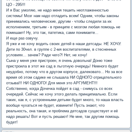
ЦО - 295!!!
И я Вас умоляю, не надо меня тешить неотлаженностью
системы! Мозг нам надо отладить всем! Одним, чтобы законы
принимались человеческие, другим - чтобы следили за их
исполнением, третьим - в принципе с мозгом любая помощь не
помешает! Ну, это так, патетика, сами понимаете...
И еще раз озвучу.
Я уже и не хочу водить своих детей в наши детсады. НЕ ХОЧУ.
Дети по 30чел. в группе с 2-мя воспитателями, в стесненных
условиях... зачем? Ради чего?! Нет, не хочу!
Сына у меня уже пристроен, я очень довольна! Доню тоже
пристроила в этот же сад в льготную очередь! Немного будет
неудобно, потому что в другом корпусе, далековато... Но за все
время об этом садике не слышала НИ ОДНОГО отрицательного
отзыва!!! НИ ОДНОГО! Для меня это АРГУМЕНТ!!!
Собственно, когда Дочечка пойдет в сад - снимусь со всех
очередей. Сейчас не хочу этого делать принципиально. Если
таких, как я, с устроенными детьми будет много, то наша власть
вообще чухаться не будет, извините! Пусть знают, что
реальность, она такая, и проблема детсадов существует и её
надо решать! Вот и пусть решают! Не мне, так другим помощь
будет!