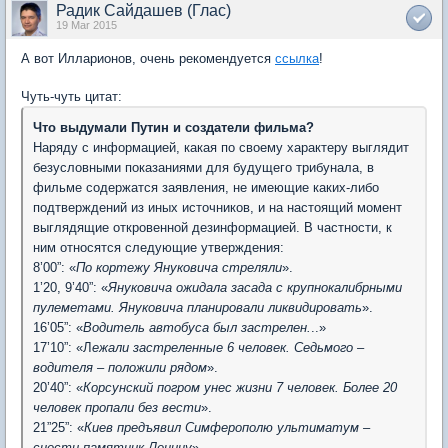
Радик Сайдашев (Глас)
19 Mar 2015
А вот Илларионов, очень рекомендуется
ссылка
!
Чуть-чуть цитат:
Что выдумали Путин и создатели фильма?
Наряду с информацией, какая по своему характеру выглядит
безусловными показаниями для будущего трибунала, в
фильме содержатся заявления, не имеющие каких-либо
подтверждений из иных источников, и на настоящий момент
выглядящие откровенной дезинформацией. В частности, к
ним относятся следующие утверждения:
8’00”: «
По кортежу Януковича стреляли
».
1’20, 9’40”: «
Януковича ожидала засада с крупнокалибрными
пулеметами. Януковича планировали ликвидировать
».
16’05”: «
Водитель автобуса был застрелен.
..»
17’10”: «Л
ежали застреленные 6 человек. Седьмого –
водителя – положили рядом
».
20’40”: «
Корсунский погром унес жизни 7 человек. Более 20
человек пропали без вести
».
21”25”: «
Киев предъявил Симферополю ультиматум –
снести памятник Ленину
».