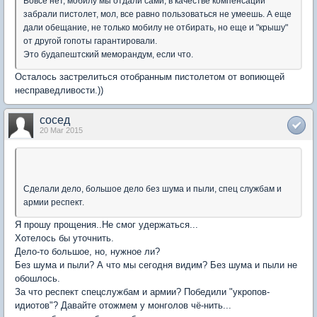
Вовсе нет, мобилу мы отдали сами, в качестве компенсации
забрали пистолет, мол, все равно пользоваться не умеешь. А еще
дали обещание, не только мобилу не отбирать, но еще и "крышу"
от другой гопоты гарантировали.
Это будапештский меморандум, если что.
Осталось застрелиться отобранным пистолетом от вопиющей
несправедливости.))
сосед
20 Mar 2015
Сделали дело, большое дело без шума и пыли, спец службам и
армии респект.
Я прошу прощения..Не смог удержаться...
Хотелось бы уточнить.
Дело-то большое, но, нужное ли?
Без шума и пыли? А что мы сегодня видим? Без шума и пыли не
обошлось.
За что респект спецслужбам и армии? Победили "укропов-
идиотов"? Давайте отожмем у монголов чё-нить...