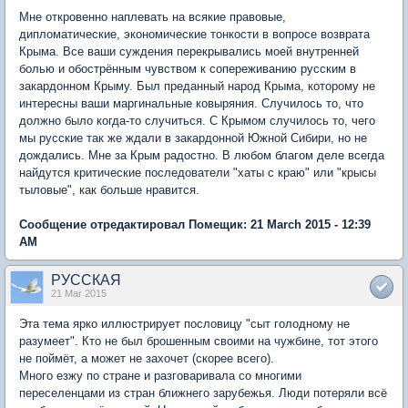
Мне откровенно наплевать на всякие правовые,
дипломатические, экономические тонкости в вопросе возврата
Крыма. Все ваши суждения перекрывались моей внутренней
болью и обострённым чувством к сопереживанию русским в
закардонном Крыму. Был преданный народ Крыма, которому не
интересны ваши маргинальные ковыряния. Случилось то, что
должно было когда-то случиться. С Крымом случилось то, чего
мы русские так же ждали в закардонной Южной Сибири, но не
дождались. Мне за Крым радостно. В любом благом деле всегда
найдутся критические последователи "хаты с краю" или "крысы
тыловые", как больше нравится.
Сообщение отредактировал Помещик: 21 March 2015 - 12:39
AM
РУССКАЯ
21 Mar 2015
Эта тема ярко иллюстрирует пословицу "сыт голодному не
разумеет". Кто не был брошенным своими на чужбине, тот этого
не поймёт, а может не захочет (скорее всего).
Много езжу по стране и разговаривала со многими
переселенцами из стран ближнего зарубежья. Люди потеряли всё