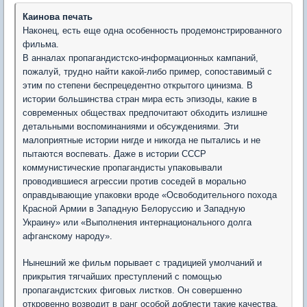
Каинова печать
Наконец, есть еще одна особенность продемонстрированного
фильма.
В анналах пропагандистско-информационных кампаний,
пожалуй, трудно найти какой-либо пример, сопоставимый с
этим по степени беспрецедентно открытого цинизма. В
истории большинства стран мира есть эпизоды, какие в
современных обществах предпочитают обходить излишне
детальными воспоминаниями и обсуждениями. Эти
малоприятные истории нигде и никогда не пытались и не
пытаются воспевать. Даже в истории СССР
коммунистические пропагандисты упаковывали
проводившиеся агрессии против соседей в морально
оправдывающие упаковки вроде «Освободительного похода
Красной Армии в Западную Белоруссию и Западную
Украину» или «Выполнения интернационального долга
афганскому народу».
Нынешний же фильм порывает с традицией умолчаний и
прикрытия тягчайших преступлений с помощью
пропагандистских фиговых листков. Он совершенно
откровенно возводит в ранг особой доблести такие качества,