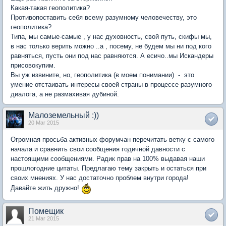
Какая-такая геополитика?
Противопоставить себя всему разумному человечеству, это
геополитика?
Типа, мы самые-самые , у нас духовность, свой путь, скифы мы,
в нас только верить можно ..а , посему, не будем мы ни под кого
равняться, пусть они под нас равняются. А есичо..мы Искандеры
присовокупим.
Вы уж извините, но, геополитика (в моем понимании) - это
умение отстаивать интересы своей страны в процессе разумного
диалога, а не размахивая дубиной.
Малоземельный :))
20 Mar 2015
Огромная просьба активных форумчан перечитать ветку с самого
начала и сравнить свои сообщения годичной давности с
настоящими сообщениями. Радик прав на 100% выдавая наши
прошлогодние цитаты. Предлагаю тему закрыть и остаться при
своих мнениях. У нас достаточно проблем внутри города!
Давайте жить дружно!
Помещик
21 Mar 2015