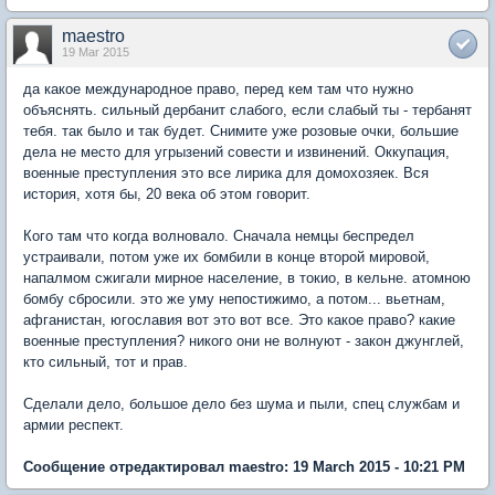
maestro
19 Mar 2015
да какое международное право, перед кем там что нужно
объяснять. сильный дербанит слабого, если слабый ты - тербанят
тебя. так было и так будет. Снимите уже розовые очки, большие
дела не место для угрызений совести и извинений. Оккупация,
военные преступления это все лирика для домохозяек. Вся
история, хотя бы, 20 века об этом говорит.
Кого там что когда волновало. Сначала немцы беспредел
устраивали, потом уже их бомбили в конце второй мировой,
напалмом сжигали мирное население, в токио, в кельне. атомною
бомбу сбросили. это же уму непостижимо, а потом... вьетнам,
афганистан, югославия вот это вот все. Это какое право? какие
военные преступления? никого они не волнуют - закон джунглей,
кто сильный, тот и прав.
Сделали дело, большое дело без шума и пыли, спец службам и
армии респект.
Сообщение отредактировал maestro: 19 March 2015 - 10:21 PM