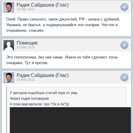
Радик Сайдашев (Глас)
19 Mar 2015
Окей. Право сильного, закон джунглей, РФ - шпана с дубиной,
Украина, не братья, а подвернувшийся лох-очкарик. Честно и
откровенно, спасибо.
Помещик
20 Mar 2015
Это геополитика, без неё никак. Иначе из тебя сделают лоха-
очкарика. Тут я против.
Радик Сайдашев (Глас)
20 Mar 2015
У авторов подобных статей горе от ума.
Через годик поговорим.
А пока вам мультик про "Ох и Ах")))