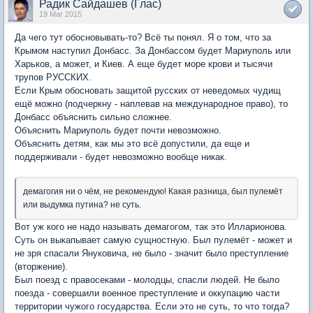
Радик Сайдашев (Глас)
19 Mar 2015
Да чего тут обосновывать-то? Всё ты понял. Я о том, что за
Крымом наступил Донбасс. За Донбассом будет Мариуполь или
Харьков, а может, и Киев. А еще будет море крови и тысячи
трупов РУССКИХ.
Если Крым обосновать защитой русских от неведомых чудищ
ещё можно (подчеркну - наплевав на международное право), то
Донбасс объяснить сильно сложнее.
Объяснить Мариуполь будет почти невозможно.
Объяснить детям, как мы это всё допустили, да еще и
поддерживали - будет невозможно вообще никак.
демагогия ни о чём, не рекомендую! Какая разница, был пулемёт
или выдумка путина? не суть.
Вот уж кого не надо называть демагогом, так это Илларионова.
Суть он выкапывает самую сущностную. Был пулемёт - может и
не зря спасали Януковича, не было - значит было преступление
(вторжение).
Был поезд с правосеками - молодцы, спасли людей. Не было
поезда - совершили военное преступление и оккупацию части
территории чужого государства. Если это не суть, то что тогда?