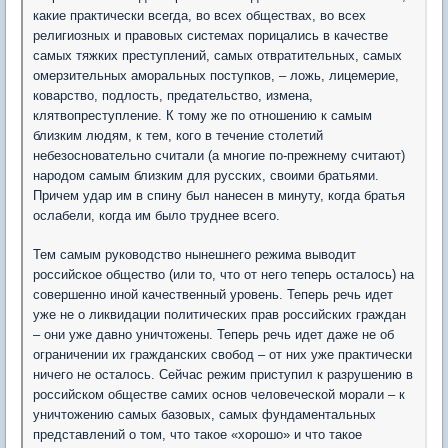
какие практически всегда, во всех обществах, во всех
религиозных и правовых системах порицались в качестве
самых тяжких преступлений, самых отвратительных, самых
омерзительных аморальных поступков, – ложь, лицемерие,
коварство, подлость, предательство, измена,
клятвопреступление. К тому же по отношению к самым
близким людям, к тем, кого в течение столетий
небезосновательно считали (а многие по-прежнему считают)
народом самым близким для русских, своими братьями.
Причем удар им в спину был нанесен в минуту, когда братья
ослабели, когда им было труднее всего.
Тем самым руководство нынешнего режима выводит
российское общество (или то, что от него теперь осталось) на
совершенно иной качественный уровень. Теперь речь идет
уже не о ликвидации политических прав российских граждан
– они уже давно уничтожены. Теперь речь идет даже не об
ограничении их гражданских свобод – от них уже практически
ничего не осталось. Сейчас режим приступил к разрушению в
российском обществе самих основ человеческой морали – к
уничтожению самых базовых, самых фундаментальных
представлений о том, что такое «хорошо» и что такое