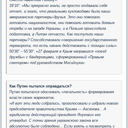
29’10”: «
М
ы прекрасно знали, не просто отдавали себе
отчет, а знали, что реальными кукловодами были наши
американские партнеры-друзья. Это они помогали
готовить националистов, они помогали готовить боевые
отряды и на западе Украины, и в Польше происходила
подготовка, в Литве отчасти. Как поступили наши
партнеры? Способствовали совершению государственного
переворота, то есть начали действовать с позиции силы
».
50’30” – 55’30”: «
27 февраля в Крым направился «поезд
дружбы» с бандеровцами, сформированный «Правым
сектором» под руководством Мосийчука
».
Как Путин пытался оправдаться?
Путин попытался обосновать «легальность» формирования
власти своих марионеток:
«
И вот эти люди собрались, проголосовали и избрали нового
председателя правительства Крыма — Аксенова... А
юридически действующий президент Янукович его
утвердил. С точки зрения украинского закона все
абсолютно было соблюдено... Если взять и посмотреть с