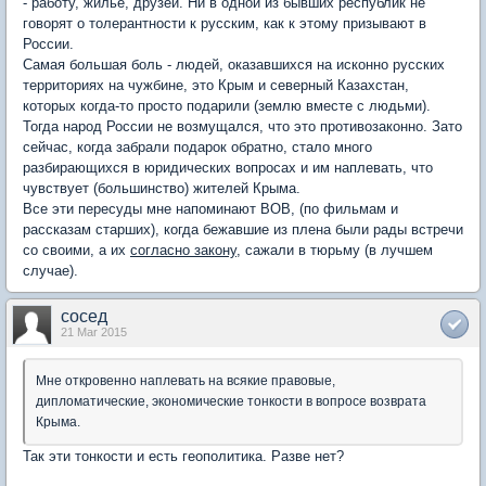
- работу, жильё, друзей. Ни в одной из бывших республик не
говорят о толерантности к русским, как к этому призывают в
России.
Самая большая боль - людей, оказавшихся на исконно русских
территориях на чужбине, это Крым и северный Казахстан,
которых когда-то просто подарили (землю вместе с людьми).
Тогда народ России не возмущался, что это противозаконно. Зато
сейчас, когда забрали подарок обратно, стало много
разбирающихся в юридических вопросах и им наплевать, что
чувствует (большинство) жителей Крыма.
Все эти пересуды мне напоминают ВОВ, (по фильмам и
рассказам старших), когда бежавшие из плена были рады встречи
со своими, а их
согласно закону
, сажали в тюрьму (в лучшем
случае).
сосед
21 Mar 2015
Мне откровенно наплевать на всякие правовые,
дипломатические, экономические тонкости в вопросе возврата
Крыма.
Так эти тонкости и есть геополитика. Разве нет?