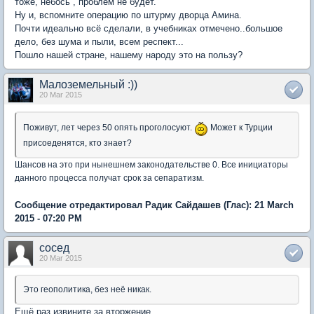
тоже, небось , проблем не будет.
Ну и, вспомните операцию по штурму дворца Амина.
Почти идеально всё сделали, в учебниках отмечено..большое
дело, без шума и пыли, всем респект...
Пошло нашей стране, нашему народу это на пользу?
Малоземельный :))
20 Mar 2015
Поживут, лет через 50 опять проголосуют.
Может к Турции
присоеденятся, кто знает?
Шансов на это при нынешнем законодательстве 0. Все инициаторы
данного процесса получат срок за сепаратизм.
Сообщение отредактировал Радик Сайдашев (Глас): 21 March
2015 - 07:20 PM
сосед
20 Mar 2015
Это геополитика, без неё никак.
Ещё раз извините за вторжение..