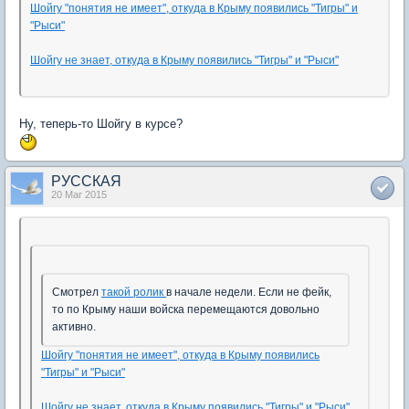
Шойгу "понятия не имеет", откуда в Крыму появились "Тигры" и
"Рыси"
Шойгу не знает, откуда в Крыму появились "Тигры" и "Рыси"
Ну, теперь-то Шойгу в курсе?
РУССКАЯ
20 Mar 2015
Смотрел
такой ролик
в начале недели. Если не фейк,
то по Крыму наши войска перемещаются довольно
активно.
Шойгу "понятия не имеет", откуда в Крыму появились
"Тигры" и "Рыси"
Шойгу не знает, откуда в Крыму появились "Тигры" и "Рыси"