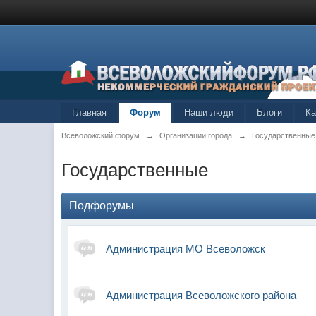
Главная
Форум
Наши люди
Блоги
К
Всеволожский форум
→
Организации города
→
Государственные
Государственные
Подфорумы
Администрация МО Всеволожск
Администрация Всеволожского района