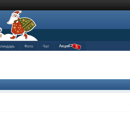
алендарь
Фото
Чат