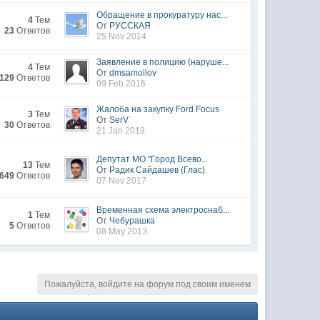
Обращение в прокуратуру нас...
4
Тем
От
РУССКАЯ
23
Ответов
25 Nov 2014
Заявление в полицию (наруше...
4
Тем
От
dmsamoilov
129
Ответов
09 Feb 2016
Жалоба на закупку Ford Focus
3
Тем
От
SerV
30
Ответов
21 Jan 2013
Депутат МО "Город Всево...
13
Тем
От
Радик Сайдашев (Глас)
649
Ответов
07 Nov 2017
Временная схема электроснаб...
1
Тем
От
Чебурашка
5
Ответов
08 May 2013
Пожалуйста, войдите на форум под своим именем