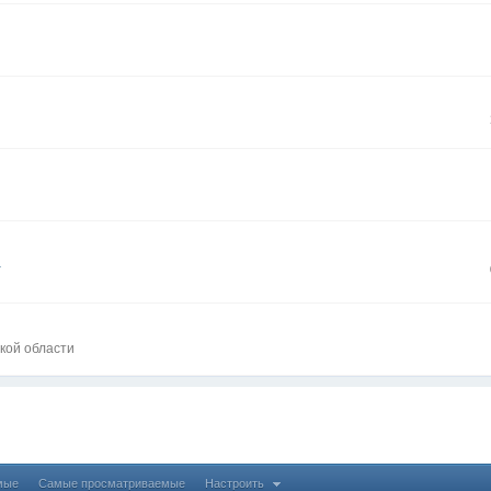
а
кой области
мые
Самые просматриваемые
Настроить