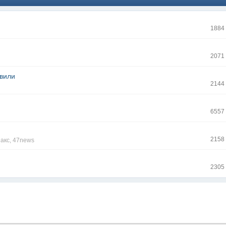
1884
2071
ивили
2144
6557
2158
акс
,
47news
2305