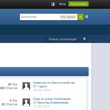
Вход
Регистрация
Этот форум
Новые публикации
Комиссия по благоустройству
30
Тем
От
l-spero
360
Ответов
30 Dec 2016
Езда по улице Грибоедова
5
Тем
От
Манечка Кожевникова
43
Ответов
11 Jun 2014