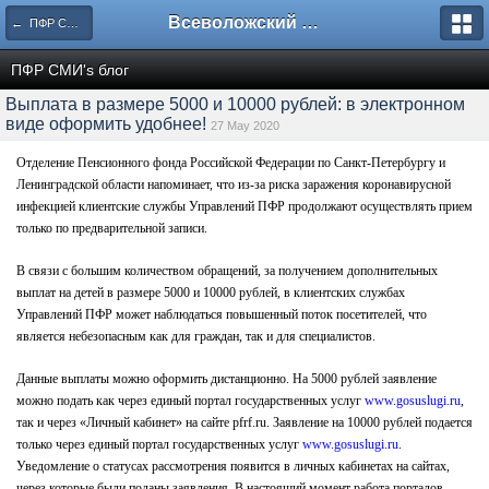
Всеволожский форум
← ПФР СМИ's блог
ПФР СМИ's блог
Выплата в размере 5000 и 10000 рублей: в электронном
виде оформить удобнее!
27 May 2020
Отделение Пенсионного фонда Российской Федерации по Санкт-Петербургу и
Ленинградской области напоминает, что из-за риска заражения коронавирусной
инфекцией клиентские службы Управлений ПФР продолжают осуществлять прием
только по предварительной записи.
В связи с большим количеством обращений, за получением дополнительных
выплат на детей в размере 5000 и 10000 рублей, в клиентских службах
Управлений ПФР может наблюдаться повышенный поток посетителей, что
является небезопасным как для граждан, так и для специалистов.
Данные выплаты можно оформить дистанционно. На 5000 рублей заявление
можно подать как через единый портал государственных услуг
www.gosuslugi.ru
,
так и через «Личный кабинет» на сайте pfrf.ru. Заявление на 10000 рублей подается
только через единый портал государственных услуг
www.gosuslugi.ru
.
Уведомление о статусах рассмотрения появится в личных кабинетах на сайтах,
через которые были поданы заявления. В настоящий момент работа порталов