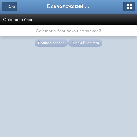
Всеволожский форум
← Блог
Golemar's блог
Golemar's блог пока нет записей
Полная версия
Русский (edited)