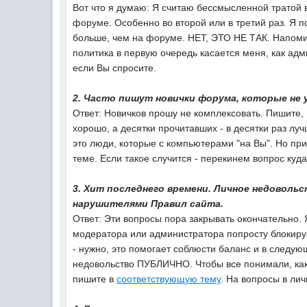
Вот что я думаю: Я считаю бессмысленной тратой 
форуме. Особенно во второй или в третий раз. Я п
больше, чем на форуме. НЕТ, ЭТО НЕ ТАК. Напом
политика в первую очередь касается меня, как адми
если Вы спросите.
2. Часто пишут новички форума, которые не ув
Ответ: Новичков прошу не комплексовать. Пишите, 
хорошо, а десятки прочитавших - в десятки раз лу
это люди, которые с компьютерами "на Вы". Но при
теме. Если такое случится - перекинем вопрос куда
3. Хит последнего времени. Личное недоволь
нарушителями Правил сайта.
Ответ: Эти вопросы пора закрывать окончательно.
модератора или администратора попросту блокирую
- нужно, это помогает соблюсти баланс и в следую
недовольство ПУБЛИЧНО. Чтобы все понимали, как 
пишите в
соответствующую тему
. На вопросы в ли