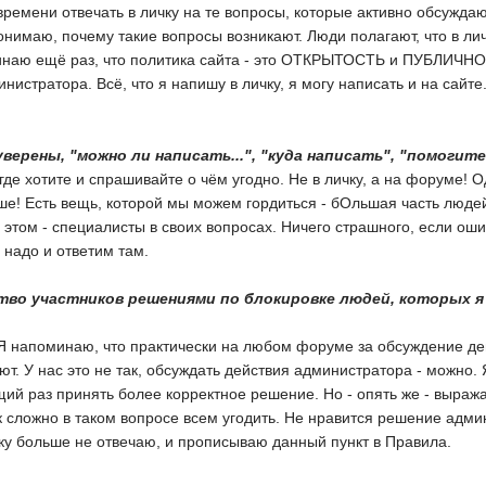
времени отвечать в личку на те вопросы, которые активно обсужда
онимаю, почему такие вопросы возникают. Люди полагают, что в лич
инаю ещё раз, что политика сайта - это ОТКРЫТОСТЬ и ПУБЛИЧНО
нистратора. Всё, что я напишу в личку, я могу написать и на сайте
ерены, "можно ли написать...", "куда написать", "помогите с
где хотите и спрашивайте о чём угодно. Не в личку, а на форуме! 
чше! Есть вещь, которой мы можем гордиться - бОльшая часть людей
 этом - специалисты в своих вопросах. Ничего страшного, если оши
 надо и ответим там.
ство участников решениями по блокировке людей, которых 
 Я напоминаю, что практически на любом форуме за обсуждение де
т. У нас это не так, обсуждать действия администратора - можно.
щий раз принять более корректное решение. Но - опять же - выраж
сложно в таком вопросе всем угодить. Не нравится решение адми
чку больше не отвечаю, и прописываю данный пункт в Правила.