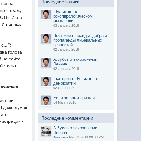
Последние записи
ются на
ке я скажу
Шульман - о
конспирологическом
СТЬ. И эта
мышлении
. И напишу -
03 January 2018
Пост мира, правды, добра и
пропаганды либеральных
...";
ценностей
02 January 2018
Одна голова
 на сайте -
А.Зубов о захоронении
Ленина
бётесь в
02 January 2018
Екатерина Шульман - о
демократии
я считаю
02 October 2017
Если за вами пришли...
йствий
14 March 2016
 Я даже думаю
айте
Последние комментарии
нистрации -
А.Зубов о захоронении
Ленина
Колыма
- Mar 21 2018 09:03 PM