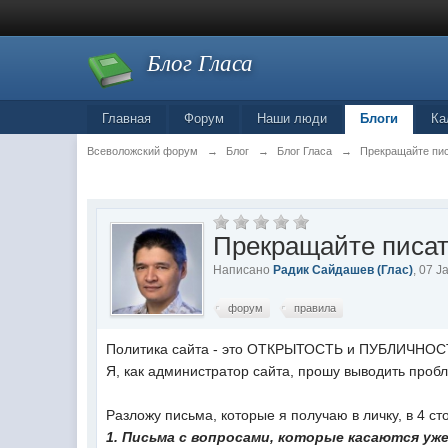
Блог Гласа
Главная
Форум
Наши люди
Блоги
Ка
Всеволожский форум
→
Блог
→
Блог Гласа
→
Прекращайте пис
Прекращайте писат
Написано
Радик Сайдашев (Глас)
, 07 
форум
правила
Политика сайта - это ОТКРЫТОСТЬ и ПУБЛИЧНОСТЬ
Я, как администратор сайта, прошу выводить проб
Разложу письма, которые я получаю в личку, в 4 ст
1. Письма с вопросами, которые касаются уж