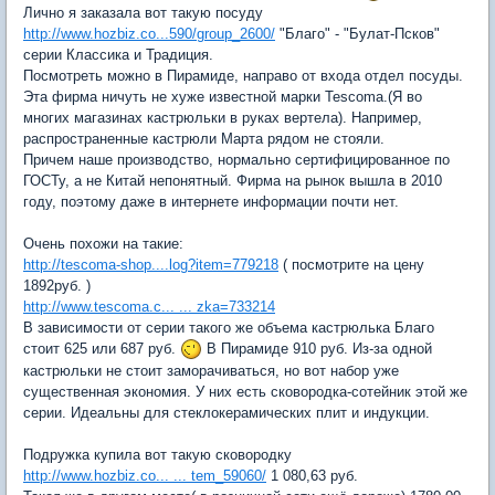
Лично я заказала вот такую посуду
http://www.hozbiz.co...590/group_2600/
"Благо" - "Булат-Псков"
серии Классика и Традиция.
Посмотреть можно в Пирамиде, направо от входа отдел посуды.
Эта фирма ничуть не хуже известной марки Tescoma.(Я во
многих магазинах кастрюльки в руках вертела). Например,
распространенные кастрюли Марта рядом не стояли.
Причем наше производство, нормально сертифицированное по
ГОСТу, а не Китай непонятный. Фирма на рынок вышла в 2010
году, поэтому даже в интернете информации почти нет.
Очень похожи на такие:
http://tescoma-shop....log?item=779218
( посмотрите на цену
1892руб. )
http://www.tescoma.c... ... zka=733214
В зависимости от серии такого же объема кастрюлька Благо
стоит 625 или 687 руб.
В Пирамиде 910 руб. Из-за одной
кастрюльки не стоит заморачиваться, но вот набор уже
существенная экономия. У них есть сковородка-сотейник этой же
серии. Идеальны для стеклокерамических плит и индукции.
Подружка купила вот такую сковородку
http://www.hozbiz.co... ... tem_59060/
1 080,63 руб.