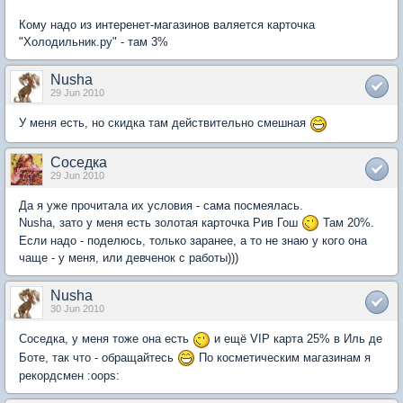
Кому надо из интеренет-магазинов валяется карточка
"Холодильник.ру" - там 3%
Nusha
29 Jun 2010
У меня есть, но скидка там действительно смешная
Соседка
29 Jun 2010
Да я уже прочитала их условия - сама посмеялась.
Nusha, зато у меня есть золотая карточка Рив Гош
Там 20%.
Если надо - поделюсь, только заранее, а то не знаю у кого она
чаще - у меня, или девченок с работы)))
Nusha
30 Jun 2010
Соседка, у меня тоже она есть
и ещё VIP карта 25% в Иль де
Боте, так что - обращайтесь
По косметическим магазинам я
рекордсмен :oops: