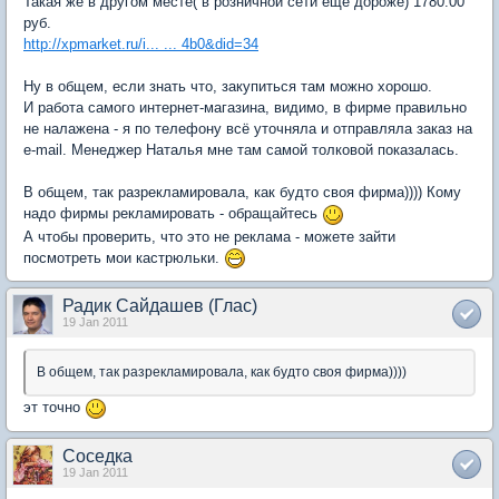
Такая же в другом месте( в розничной сети ещё дороже) 1780.00
руб.
http://xpmarket.ru/i... ... 4b0&did=34
Ну в общем, если знать что, закупиться там можно хорошо.
И работа самого интернет-магазина, видимо, в фирме правильно
не налажена - я по телефону всё уточняла и отправляла заказ на
e-mail. Менеджер Наталья мне там самой толковой показалась.
В общем, так разрекламировала, как будто своя фирма)))) Кому
надо фирмы рекламировать - обращайтесь
А чтобы проверить, что это не реклама - можете зайти
посмотреть мои кастрюльки.
Радик Сайдашев (Глас)
19 Jan 2011
В общем, так разрекламировала, как будто своя фирма))))
эт точно
Соседка
19 Jan 2011