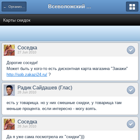
Всеволожский форум
← Организации и услуги во Всеволожске
Карты скидок
Соседка
27 Jun 2010
Дорогие соседи!
Может быть у кого-то есть дисконтная карта магазина "Закажи"
http://spb.zakazi24.ru/
?
Радик Сайдашев (Глас)
28 Jun 2010
есть у товарища. но у них смешные скидки, у товарища там
меньше процента. если интересно - могу взять.
Соседка
28 Jun 2010
Да я уже сама посмотрела их "скидки")))