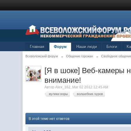
Главная
Форум
Наши люди
Блоги
К
Всеволожский форум
→
Общение горожан
→
Свободное общени
[Я в шоке] Веб-камеры 
внимание!
Автор
Alex_162
,
Mar 02 2012 12:45 AM
жулики воры
волшебник чуров
В этой теме нет ответов