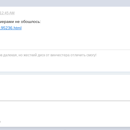
 12:45 AM
амерами не обошлось:
/195236.html
ов далекая, но жесткий диск от винчестера отличить смогу!
е