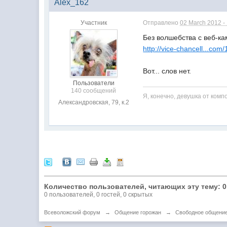
Alex_162
Участник
Отправлено
02 March 2012 -
Без волшебства с веб-к
http://vice-chancell...com
Вот... слов нет.
Пользователи
140 сообщений
Я, конечно, девушка от комп
Александровская, 79, к.2
Количество пользователей, читающих эту тему: 0
0 пользователей, 0 гостей, 0 скрытых
Всеволожский форум
→
Общение горожан
→
Свободное общени