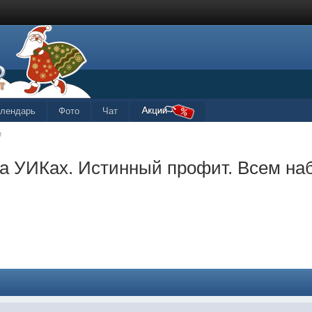
алендарь
Фото
Чат
е
на УИКах. Истинный профит. Всем на